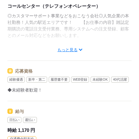
コールセンター（テレフォンオペレーター）
◎カスタマーサポート事業などをおこなう会社◎人気企業の本
社勤務！人気の駅近エリアです！ 【お仕事の内容】雑誌定
期購読の電話注文受付業務、専用システムへの注文登録、顧客
とのメール対応などをお願いします。
▼こちらのお仕事のほかにも
もっと見る
電話なしのコツコツ系データ入力や英語を使う事務、
大学やコールセンターなどのお仕事も扱っています。
在宅のお仕事があるエリアも☆
応募資格
9月・10月スタートもご相談ください♪
経験優遇
新卒・第二
履歴書不要
WEB登録
未経験OK
40代活躍
◆未経験者歓迎！
応募する
給与
日払い
週払い
時給 1,170 円
交通費全額支給