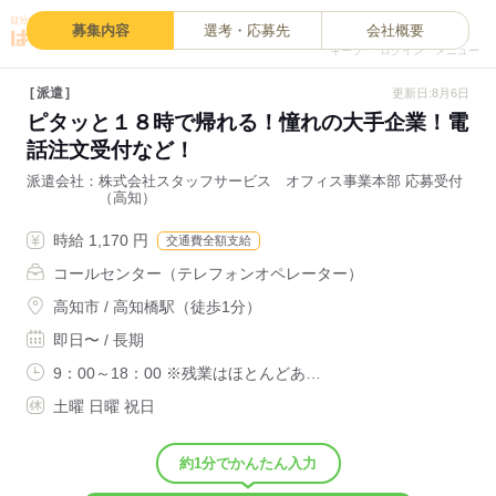
0
募集内容
選考・応募先
会社概要
キープ
ログイン
メニュー
派遣
更新日:8月6日
ピタッと１８時で帰れる！憧れの大手企業！電
話注文受付など！
派遣会社
株式会社スタッフサービス オフィス事業本部 応募受付
（高知）
時給 1,170 円
交通費全額支給
コールセンター（テレフォンオペレーター）
高知市 / 高知橋駅（徒歩1分）
即日〜 / 長期
9：00～18：00 ※残業はほとんどあ…
土曜 日曜 祝日
約1分でかんたん入力