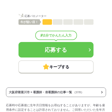
■昇給：年1回
■賞与備考：なし
■その他福利厚生：
応募バロメーター
・試用期間：3ヶ月～4ヶ月
・社会保険は労働条件により加入
今が
狙い目！
・ツクイPLUS
慶弔見舞・出生祝・傷病見舞・弔慰・災害見舞
約1分でかんたん入力
入学祝・宿泊費用補助・ヘルスチェック補助
・特別手当
・副業・Wワーク可（社内規定有）
応募する
・定期健康診断
・キャリアパス制度
・母（父）子育児手当
・制服貸与
キープする
・公的資格取得、自己啓発支援制度
・産前産後休業、育児休業、介護休業
・産後パパ育休制度
■その他手当：
・土日祝日手当：100円/時間
大阪府寝屋川市 × 看護師・准看護師の仕事一覧
(37件)
■受動喫煙防止措置：
屋内禁煙
応募時や応募後に生年月日情報をお尋ねすることがありますが、年齢を雇
用条件に設定することは許容されておりません。ご回答いただいた生年月