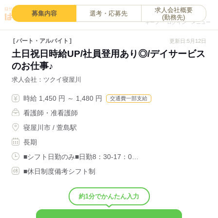
求人会社概要
0
募集内容
選考・応募先
(勤務先)
キープ
ログイン
メニュー
パート・アルバイト
更新日:5月12日
土日祝日時給UP/社員登用あり◎/デイサービス
のお仕事♪
求人会社
ツクイ寝屋川
時給 1,450 円 ～ 1,480 円
交通費一部支給
看護師・准看護師
寝屋川市 / 萱島駅
長期
■シフト日勤のみ■日勤8：30-17：0…
■休日制度備考シフト制
約1分でかんたん入力