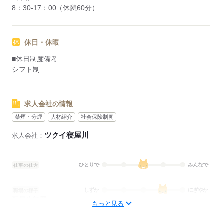
8：30-17：00（休憩60分）
休日・休暇
■休日制度備考
シフト制
求人会社の情報
禁煙・分煙
人材紹介
社会保険制度
ツクイ寝屋川
求人会社：
ひとりで
みんなで
仕事の仕方
しずか
にぎやか
職場の様子
配属先部署：
もっと見る
看護に関する業務
待遇・福利厚生：