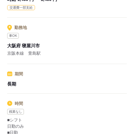
◎研修制度・教育システム充実
交通費一部支給
◎土日祝は時給100円アップ！
◎正社員登用制度あり
自身の生活スタイルに合わせて柔軟な働き方ができます！
勤務地
車OK
応募する
大阪府 寝屋川市
京阪本線 萱島駅
期間
長期
時間
残業なし
■シフト
日勤のみ
■日勤