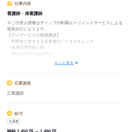
仕事内容
★ご利用メリット
看護師・准看護師
日本最大級の求人情報の中からぴったりな求人をご紹
介。
※この求人情報はディップの転職エージェントサービスによる
履歴書作成のアドバイスや面接日の調整だけでなく、
職業紹介になります。
お給料、お休み、入職時期の交渉もサポートします。
【デイサービスの看護職員】
・利用者に対する入浴前後のバイタルチェック
【もちろん無料】
・健康管理業務全般
費用は一切かかりません。
・機能訓練時の補助業務
・他スタッフと連携してのケア業務全般
もっと見る
・各種記録業務 など
～1日の流れ（例）～
応募資格
08：00～ 出社、朝礼、利用者のお出迎え準備
09：10～ 利用者のバイタルチェック
正看護師
11：00～ 内服確認
12：00～ 休憩
13：00～ レクのサポートや記録等
給与
16：30～ 利用者のお見送り
18：00～ 勤務終了
交通費
時給 1,450 円 ～ 1,480 円