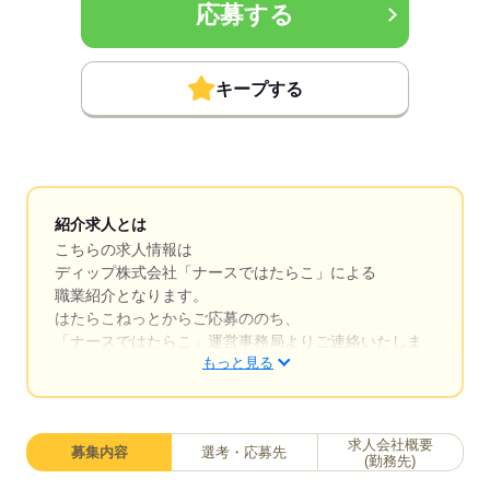
応募する
キープする
紹介求人とは
こちらの求人情報は
ディップ株式会社「ナースではたらこ」による
職業紹介となります。
はたらこねっとからご応募ののち、
「ナースではたらこ」運営事務局よりご連絡いたしま
もっと見る
す。
★職業紹介とは？
求職中の看護師さんの転職を専任の
求人会社概要
募集内容
選考・応募先
キャリアアドバイザーが入職まで無料でサポートいた
(勤務先)
します。