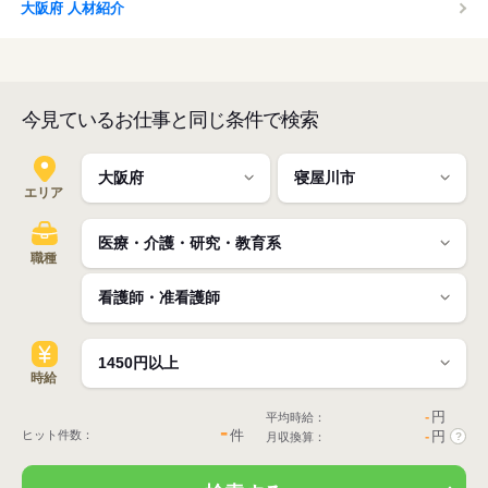
大阪府 人材紹介
今見ているお仕事と同じ条件で検索
エリア
職種
時給
-
円
平均時給：
-
件
ヒット件数：
-
円
月収換算：
?