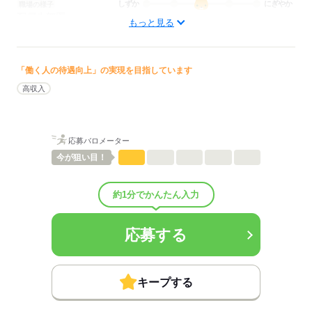
しずか
にぎやか
職場の様子
配属先部署：
もっと見る
看護に関する業務
待遇・福利厚生：
■昇給：年1回
■賞与備考：なし
「働く人の待遇向上」の実現を目指しています
■その他福利厚生：
高収入
・従業員紹介制度（リファラル）
・一般社員研修
・外部勉強会受講支援
・定期健康診断
応募バロメーター
■その他手当：
今が
狙い目！
・その他手当：～15万8000円
■受動喫煙防止措置：
屋内禁煙
約1分でかんたん入力
応募する
応募する
キープする