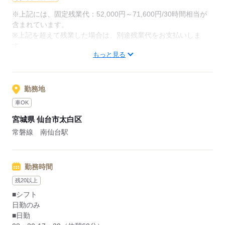
※上記には、固定残業代：52,000円～71,600円/30時間相当が
含まれています。
応募する
※上記を超えて残業した場合は、別途残業代をお支払いしま
す。
もっと見る
【給与内訳】
基本給：170000円～170000円
その他手当：68000円
※月給には上記手当を一律含みます
勤務地
車OK
応募する
宮城県 仙台市太白区
常磐線 南仙台駅
勤務時間
残20以上
■シフト
日勤のみ
■日勤