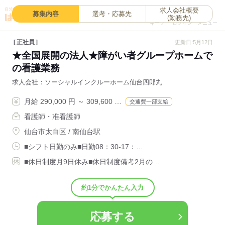
求人会社概要
0
募集内容
選考・応募先
(勤務先)
キープ
ログイン
メニュー
正社員
更新日:5月12日
★全国展開の法人★障がい者グループホームで
の看護業務
求人会社
ソーシャルインクルーホーム仙台四郎丸
月給 290,000 円 ～ 309,600 …
交通費一部支給
看護師・准看護師
仙台市太白区 / 南仙台駅
■シフト日勤のみ■日勤08：30-17：…
■休日制度月9日休み■休日制度備考2月の…
約1分でかんたん入力
応募する