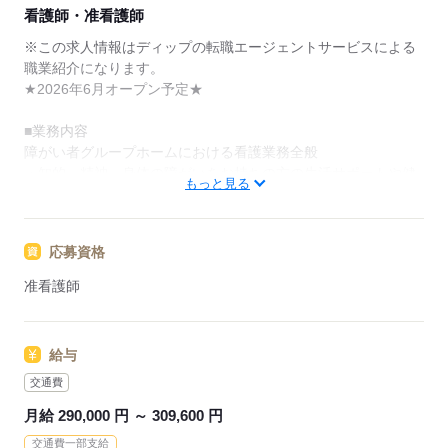
★ご利用メリット
看護師・准看護師
日本最大級の求人情報の中からぴったりな求人をご紹
介。
※この求人情報はディップの転職エージェントサービスによる
履歴書作成のアドバイスや面接日の調整だけでなく、
職業紹介になります。
お給料、お休み、入職時期の交渉もサポートします。
★2026年6月オープン予定★
【もちろん無料】
■業務内容
費用は一切かかりません。
障がい者グループホームにおける看護業務全般
・知的、精神、身体の障がいをお持ちの方の生活サポートや健
もっと見る
康管理
・基本的な医療対応（バイタルチェック、褥瘡処置、胃ろう、
点滴、インシュリン対応等）
応募資格
・利用者様の見守り、支援（食事・入浴・排泄介助等）
・事務作業
准看護師
・病院との連携等
◎1フロア最大10名でスタッフ体制もばっちり！利用者様に寄り
給与
添ったケアができます。
◎夏季休暇、冬季休暇がありますので、ワークライフバランス
交通費
を整えながら働くことができます。
月給 290,000 円 ～ 309,600 円
◎全国に300カ所以上のグループホームを運営されていて、研修
交通費一部支給
体制や業務の体制が整っています。