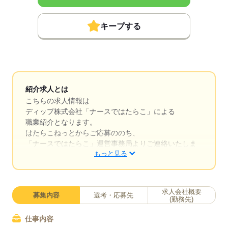
キープする
紹介求人とは
こちらの求人情報は
ディップ株式会社「ナースではたらこ」による
職業紹介となります。
はたらこねっとからご応募ののち、
「ナースではたらこ」運営事務局よりご連絡いたしま
もっと見る
す。
★職業紹介とは？
求職中の看護師さんの転職を専任の
求人会社概要
募集内容
選考・応募先
キャリアアドバイザーが入職まで無料でサポートいた
(勤務先)
します。
仕事内容