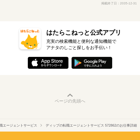
掲載終了日：2035-12-31
はたらこねっと公式アプリ
充実の検索機能と便利な通知機能で
アナタのしごと探しをお手伝い！
ページの先頭へ
職エージェントサービス
ディップの転職エージェントサービス 572862のお仕事詳細