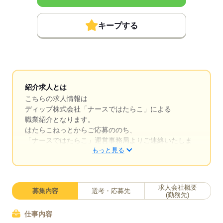
キープする
紹介求人とは
こちらの求人情報は
ディップ株式会社「ナースではたらこ」による
職業紹介となります。
はたらこねっとからご応募ののち、
「ナースではたらこ」運営事務局よりご連絡いたしま
もっと見る
す。
★職業紹介とは？
求職中の看護師さんの転職を専任の
求人会社概要
募集内容
選考・応募先
キャリアアドバイザーが入職まで無料でサポートいた
(勤務先)
します。
仕事内容