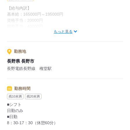
17：30：退勤
【給与内訳】
基本給：165000円～195000円
資格手当：20000円
応募する
職務手当：40000円
もっと見る
ライフプラン手当：3000円
医療事業部門手当：45000円
級地手当：1000円
※月給には上記手当を一律含みます
勤務地
長野県 長野市
応募する
長野電鉄長野線 権堂駅
勤務時間
残10未満
残20未満
■シフト
日勤のみ
■日勤
8：30-17：30（休憩60分）