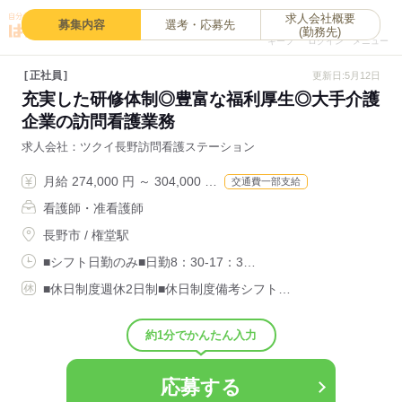
求人会社概要
0
募集内容
選考・応募先
(勤務先)
キープ
ログイン
メニュー
正社員
更新日:5月12日
充実した研修体制◎豊富な福利厚生◎大手介護
企業の訪問看護業務
求人会社
ツクイ長野訪問看護ステーション
月給 274,000 円 ～ 304,000 …
交通費一部支給
看護師・准看護師
長野市 / 権堂駅
■シフト日勤のみ■日勤8：30-17：3…
■休日制度週休2日制■休日制度備考シフト…
約1分でかんたん入力
応募する