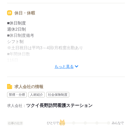
休日・休暇
■休日制度
週休2日制
■休日制度備考
シフト制
※土日祝日は平均3～4回/月程度出勤あり
■年間休日数
116日
もっと見る
応募する
求人会社の情報
禁煙・分煙
人材紹介
社会保険制度
ツクイ長野訪問看護ステーション
求人会社：
ひとりで
みんなで
仕事の仕方