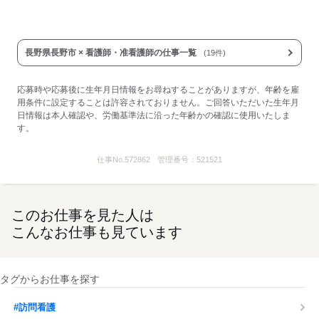
医療事業部門手当：～45,000円
資格手当：～25,000円
■受動喫煙防止措置：
敷地内禁煙
長野県長野市 × 看護師・准看護師の仕事一覧
(19件)
応募する
応募時や応募後に生年月日情報をお尋ねすることがありますが、年齢を雇
用条件に設定することは許容されておりません。ご回答いただいた生年月
日情報は本人確認や、労働基準法に沿った年齢かの確認に使用いたしま
す。
仕事No.
572862
管理番号：
521521
このお仕事を見た人は
こんなお仕事も見ています
タグからお仕事を探す
#訪問看護