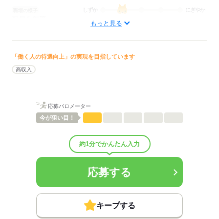
しずか
にぎやか
職場の様子
配属先部署：
もっと見る
訪問看護
待遇・福利厚生：
■昇給：年1回
■賞与備考：業績による
「働く人の待遇向上」の実現を目指しています
■退職金制度：有（勤続3年以上）
高収入
■退職金制度備考：
■その他福利厚生：
・各種社会保険完備
・定期健康診断
応募バロメーター
・扶養手当：配偶者1万円/満18歳未満の子5千円
今が
狙い目！
・ツクイPLUS
慶弔見舞・出生祝・傷病見舞・弔慰・災害見舞
入学祝・宿泊費用補助・ヘルスチェック補助
約1分でかんたん入力
・副業可（社内規定有）
・個人年金など（従業員拠出）
・キャリアパス制度
応募する
・産後パパ育休制度
・産前産後休業、育児休業、介護休業
・公的資格取得、自己啓発支援制度
キープする
・制服貸与
■その他手当：