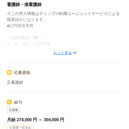
★ご利用メリット
看護師・准看護師
日本最大級の求人情報の中からぴったりな求人をご紹
介。
※この求人情報はディップの転職エージェントサービスによる
履歴書作成のアドバイスや面接日の調整だけでなく、
職業紹介になります。
お給料、お休み、入職時期の交渉もサポートします。
■訪問看護業務
【もちろん無料】
～1日の流れ（例）～
費用は一切かかりません。
8：30：朝礼・訪問準備
L予定の確認。訪問するお客様の情報を共有します。
もっと見る
9：00：訪問（AM）
L午前中に3-4件。1件30-60分ほどで、自転車か車で移動
します。
応募資格
サービス担当者会議や退院カンファレンスへの参加もあ
ります。
正看護師
12：00：休憩
13：00：訪問（PM）
L午後に3-4件。計画書や報告書の作成の為ステーション
給与
内で仕事することもあります。
17：00：片付け・明日の準備・夕礼
交通費
ケアマネージャーや訪問診療医との連絡、気になるお客様につ
月給 274,000 円 ～ 304,000 円
いてカンファレンスを開いて対応を検討したりすることもあり
交通費一部支給
ます。