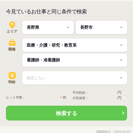
今見ているお仕事と同じ条件で検索
エリア
職種
時給
-
円
平均時給：
-
件
ヒット件数：
-
円
月収換算：
?
検索する
掲載開始日：2026-03-24