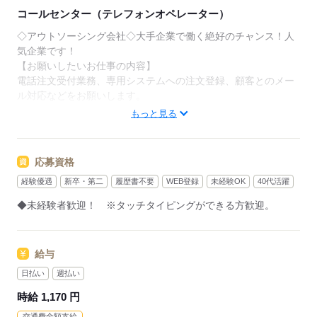
コールセンター（テレフォンオペレーター）
◇アウトソーシング会社◇大手企業で働く絶好のチャンス！人
気企業です！
【お願いしたいお仕事の内容】
電話注文受付業務、専用システムへの注文登録、顧客とのメー
ル対応などをお願いします。
もっと見る
▼こちらのお仕事のほかにも
電話なしのコツコツ系データ入力や英語を使う事務、
大学やコールセンターなどのお仕事も扱っています。
応募資格
在宅のお仕事があるエリアも☆
経験優遇
新卒・第二
履歴書不要
WEB登録
未経験OK
40代活躍
9月・10月スタートもご相談ください♪
◆未経験者歓迎！ ※タッチタイピングができる方歓迎。
応募する
給与
日払い
週払い
時給 1,170 円
交通費全額支給