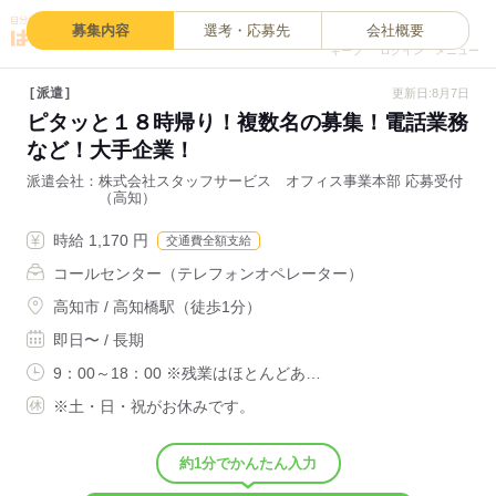
0
募集内容
選考・応募先
会社概要
キープ
ログイン
メニュー
派遣
更新日:8月7日
ピタッと１８時帰り！複数名の募集！電話業務
など！大手企業！
派遣会社
株式会社スタッフサービス オフィス事業本部 応募受付
（高知）
時給 1,170 円
交通費全額支給
コールセンター（テレフォンオペレーター）
高知市 / 高知橋駅（徒歩1分）
即日〜 / 長期
9：00～18：00 ※残業はほとんどあ…
※土・日・祝がお休みです。
約1分でかんたん入力