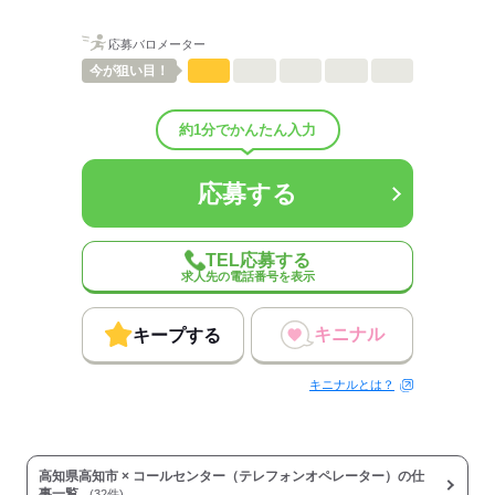
応募バロメーター
今が
狙い目！
約1分でかんたん入力
応募する
TEL応募する
求人先の電話番号を表示
キニナル
キープする
キニナルとは？
高知県高知市 × コールセンター（テレフォンオペレーター）の仕
事一覧
(32件)