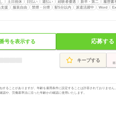
し
土日祝休
日払い
週払い
経験者優遇
新卒・第二
履歴書
格支援
服装自由
禁煙・分煙
駅5分以内
派遣活躍中
Word
Ex
応募する
番号を表示する
キープする
匿
ねすることがありますが、年齢を雇用条件に設定することは許容されておりません
確認や、労働基準法に沿った年齢かの確認に使用いたします。