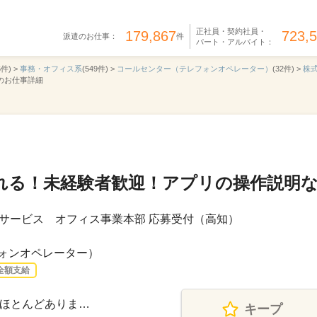
正社員・契約社員・
179,867
723,
派遣のお仕事：
件
パート・アルバイト：
6件) >
事務・オフィス系
(549件) >
コールセンター（テレフォンオペレーター）
(32件) >
株
4のお仕事詳細
れる！未経験者歓迎！アプリの操作説明
サービス オフィス事業本部 応募受付（高知）
ォンオペレーター）
全額支給
業はほとんどありま…
キープ