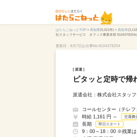
はたらこねっとTOP
>
高知県
(5,021件) >
高知市
(3,11
社スタッフサービス オフィス事業本部 810437825
更新日：8月7日
お仕事No.8104378254
[ 派遣 ]
ピタッと定時で帰
派遣会社：株式会社スタッフ
コールセンター（テレフ
時給 1,161 円 ～
交通費
長期
即日スタート
9：00～18：00 ※残