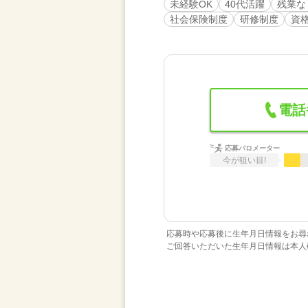
未経験OK
40代活躍
残業な
社会保険制度
研修制度
資
電話
応募バロメーター
今が狙い目!
応募時や応募後に生年月日情報をお尋
ご回答いただいた生年月日情報は本人