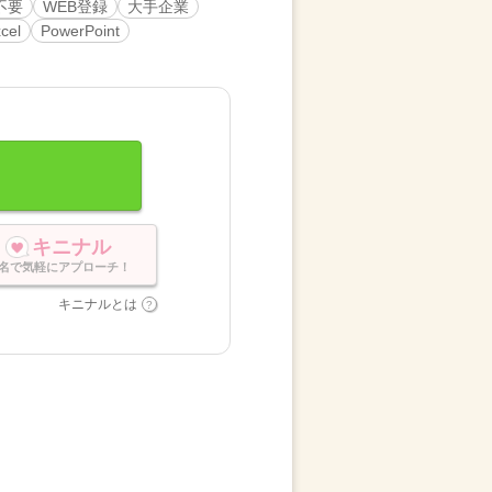
不要
WEB登録
大手企業
cel
PowerPoint
キニナル
名で気軽にアプローチ！
キニナルとは
。