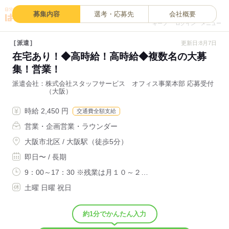
0
募集内容
選考・応募先
会社概要
キープ
ログイン
メニュー
派遣
更新日:8月7日
在宅あり！◆高時給！高時給◆複数名の大募
集！営業！
派遣会社
株式会社スタッフサービス オフィス事業本部 応募受付
（大阪）
時給 2,450 円
交通費全額支給
営業・企画営業・ラウンダー
大阪市北区 / 大阪駅（徒歩5分）
即日〜 / 長期
9：00～17：30 ※残業は月１０～２…
土曜 日曜 祝日
約1分でかんたん入力