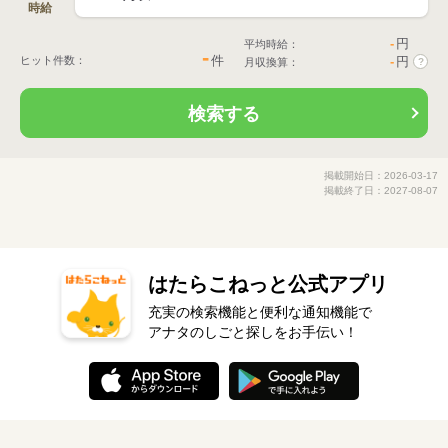
時給
-
円
平均時給：
-
件
ヒット件数：
-
円
月収換算：
?
検索する
掲載開始日：2026-03-17
掲載終了日：2027-08-07
はたらこねっと公式アプリ
充実の検索機能と便利な通知機能で
アナタのしごと探しをお手伝い！