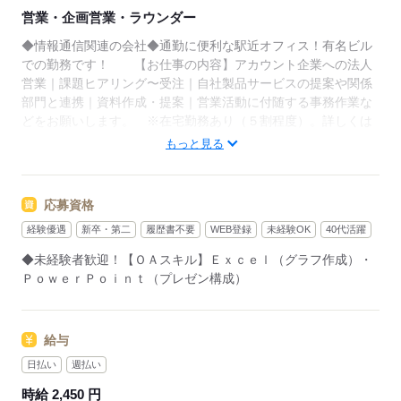
営業・企画営業・ラウンダー
◆情報通信関連の会社◆通勤に便利な駅近オフィス！有名ビル
での勤務です！ 【お仕事の内容】アカウント企業への法人
営業｜課題ヒアリング〜受注｜自社製品サービスの提案や関係
部門と連携｜資料作成・提案｜営業活動に付随する事務作業な
どをお願いします。 ※在宅勤務あり（５割程度）。詳しくは
お問い合わせください。 ♪♪ＯＪＴがあります♪♪
もっと見る
▼こちらのお仕事のほかにも
電話なしのコツコツ系データ入力や英語を使う事務、
応募資格
大学やコールセンターなどのお仕事も扱っています。
経験優遇
新卒・第二
履歴書不要
WEB登録
未経験OK
40代活躍
在宅のお仕事があるエリアも☆
9月・10月スタートもご相談ください♪
◆未経験者歓迎！【ＯＡスキル】Ｅｘｃｅｌ（グラフ作成）・
ＰｏｗｅｒＰｏｉｎｔ（プレゼン構成）
応募する
給与
日払い
週払い
時給 2,450 円