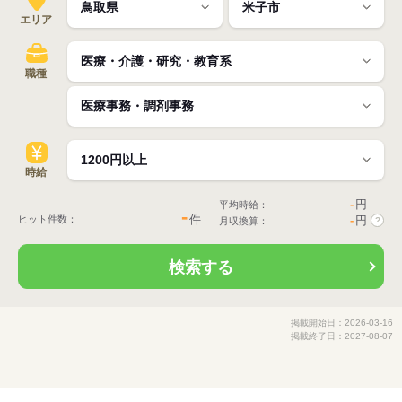
エリア
職種
時給
-
円
平均時給：
-
件
ヒット件数：
-
円
月収換算：
?
検索する
掲載開始日：2026-03-16
掲載終了日：2027-08-07