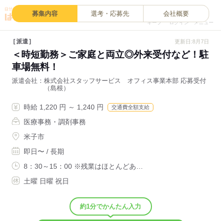
0
募集内容
選考・応募先
会社概要
キープ
ログイン
メニュー
派遣
更新日:8月7日
＜時短勤務＞ご家庭と両立◎外来受付など！駐
車場無料！
派遣会社
株式会社スタッフサービス オフィス事業本部 応募受付
（島根）
時給 1,220 円 ～ 1,240 円
交通費全額支給
医療事務・調剤事務
米子市
即日〜 / 長期
8：30～15：00 ※残業はほとんどあ…
土曜 日曜 祝日
約1分でかんたん入力