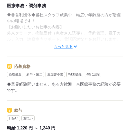
医療事務・調剤事務
◆非営利団体◆当社スタッフ就業中！幅広い年齢層の方が活躍
中の職場です！
【お願いしたいお仕事の内容】
外来クラーク、病院受付（患者さん誘導）、予約管理、電子カ
ルテ入力、診察室内サポート、電話応対などをお願いします。
もっと見る
▼こちらのお仕事のほかにも
電話なしのコツコツ系データ入力や英語を使う事務、
大学やコールセンターなどのお仕事も扱っています。
応募資格
在宅のお仕事があるエリアも☆
経験優遇
新卒・第二
履歴書不要
WEB登録
40代活躍
9月・10月スタートもご相談ください♪
◆業界経験問いません、ある方歓迎！※医療事務の経験が必要
です。
応募する
給与
日払い
週払い
時給 1,220 円 ～ 1,240 円