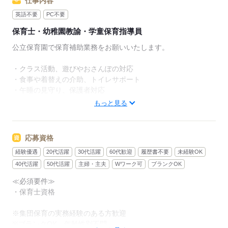
仕事内容
英語不要
PC不要
保育士・幼稚園教諭・学童保育指導員
公立保育園で保育補助業務をお願いいたします。
・クラス活動、遊びやおさんぽの対応
・食事や着替えの介助、トイレサポート
・午睡の見守り、保護者対応
・電子連絡帳の入力
もっと見る
・掃除、環境整備 など
※正規職員の先生と一緒なので、安心して働けます。
応募資格
※園内環境整備は分業化されているので、保育に専念できま
経験優遇
20代活躍
30代活躍
60代歓迎
履歴書不要
未経験OK
す。
※就業開始後も定期訪問で就業後もしっかりフォローします！
40代活躍
50代活躍
主婦・主夫
Wワーク可
ブランクOK
※キャリアップ研修あり。ブランクのある方もご安心くださ
≪必須要件≫
い！
・保育士資格
※集団保育の実務経験のある方歓迎
応募する
※ブランクOK。年齢性別不問