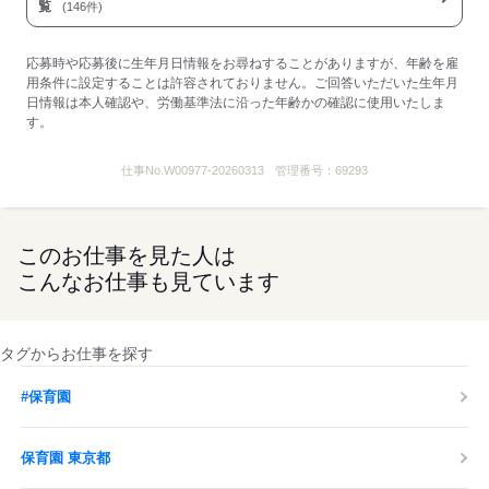
覧
(146件)
応募時や応募後に生年月日情報をお尋ねすることがありますが、年齢を雇
用条件に設定することは許容されておりません。ご回答いただいた生年月
日情報は本人確認や、労働基準法に沿った年齢かの確認に使用いたしま
す。
仕事No.
W00977-20260313
管理番号：
69293
このお仕事を見た人は
こんなお仕事も見ています
タグからお仕事を探す
#保育園
保育園 東京都