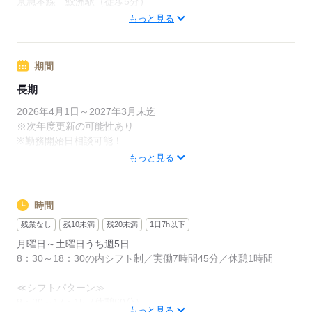
京急本線 鮫洲駅（徒歩5分）
活躍中！
品川区内にご案内できる園、複数個所あり。
もっと見る
◆専任の営業担当が就業後もしっかりとフォローいたしますの
で安心して勤務できます！
応募する
期間
まずはお気軽にお問い合わせください！
長期
kkw_bcov2
2026年4月1日～2027年3月末迄
※次年度更新の可能性あり
※勤務開始日相談可能！
応募する
もっと見る
応募する
時間
残業なし
残10未満
残20未満
1日7h以下
月曜日～土曜日うち週5日
8：30～18：30の内シフト制／実働7時間45分／休憩1時間
≪シフトパターン≫
8：30～17：15（休憩60分）
もっと見る