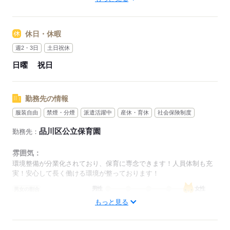
8：00～16：45（休憩60分）
9：45～18：30（休憩60分） など
休日・休暇
応募する
週2・3日
土日祝休
日曜
祝日
勤務先の情報
服装自由
禁煙・分煙
派遣活躍中
産休・育休
社会保険制度
品川区公立保育園
勤務先：
雰囲気：
環境整備が分業化されており、保育に専念できます！人員体制も充
実！安心して長く働ける環境が整っております！
男性
女性
男女の割合
もっと見る
ひとりで
みんなで
仕事の仕方