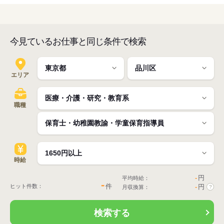
今見ているお仕事と同じ条件で検索
エリア
職種
時給
-
円
平均時給：
-
件
ヒット件数：
-
円
月収換算：
?
検索する