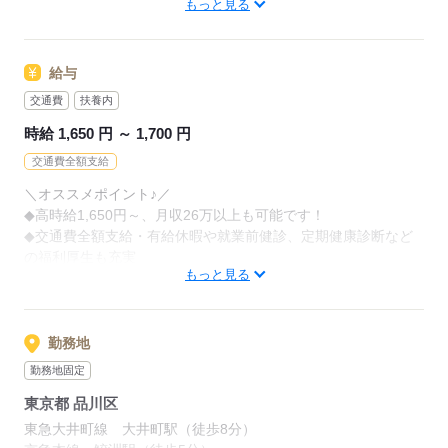
もっと見る
base210315
応募する
給与
交通費
扶養内
時給 1,650 円 ～ 1,700 円
交通費全額支給
＼オススメポイント♪／
◆高時給1,650円～、月収26万以上も可能です！
◆交通費全額支給・有給休暇や就業前健診、定期健康診断など
の福利厚生も充実
もっと見る
◆園内環境整備は分業化されているので、保育に専念できる環
境です！
◆履歴書不要でエントリー可能です！
勤務地
＼【ウィッシュ】で働くメリット♪／
勤務地固定
◆ウィッシュは保育専門25年の実績◎
東京都 品川区
◆安心して働ける環境で、平均勤続年数は6年！10年以上長期
勤務されている方も多数！
東急大井町線 大井町駅（徒歩8分）
◆40代・50代・60代の幅広い年齢性の方、主婦・主夫・シニア