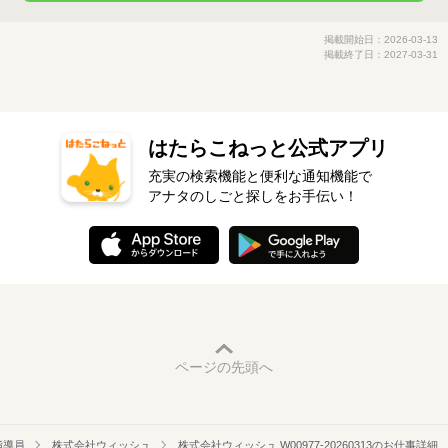
掲載開始日：2026-03-13
掲載終了日：2027-03-31
はたらこねっと公式アプリ
充実の検索機能と便利な通知機能で
アナタのしごと探しをお手伝い！
ページの先頭へ
指導員
株式会社ウィッシュ
株式会社ウィッシュ W00977-20260313のお仕事詳細