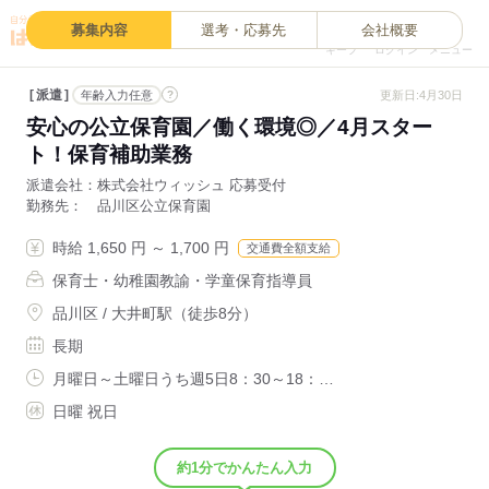
0
募集内容
選考・応募先
会社概要
キープ
ログイン
メニュー
派遣
?
更新日:4月30日
年齢入力任意
安心の公立保育園／働く環境◎／4月スター
ト！保育補助業務
派遣会社
株式会社ウィッシュ 応募受付
勤務先
品川区公立保育園
時給 1,650 円 ～ 1,700 円
交通費全額支給
保育士・幼稚園教諭・学童保育指導員
品川区 / 大井町駅（徒歩8分）
長期
月曜日～土曜日うち週5日8：30～18：…
日曜 祝日
約1分でかんたん入力