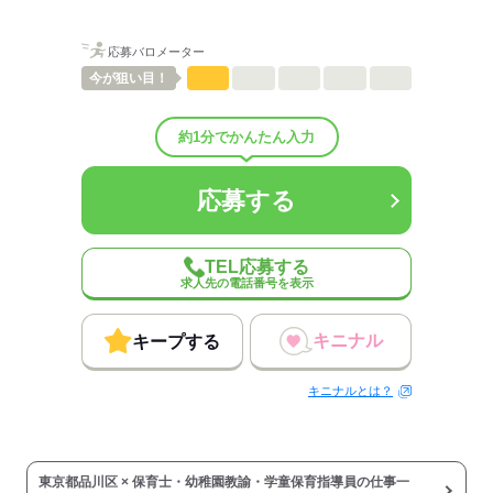
しずか
にぎやか
職場の様子
配属先部署：
応募バロメーター
公立保育園でのお仕事です！保育補助業務を行っていただきます。
今が
狙い目！
男女比
（男1：女9）
概要：
約1分でかんたん入力
業界
医療・介護・福祉関連
事業内容
公立/認可保育園（自治体）
応募する
応募する
TEL応募する
求人先の電話番号を表示
キニナル
キープする
キニナルとは？
東京都品川区 × 保育士・幼稚園教諭・学童保育指導員の仕事一