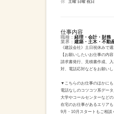
土曜 日曜 祝日
仕事内容
職種：
経理・会計・財務
業界：
建築・土木・不動
《建設会社》土日祝休みで
【お願いしたいお仕事の内容
請求書発行、見積書作成、入
対、電話応対などをお願いし
▼こちらのお仕事のほかにも
電話なしのコツコツ系データ
大学やコールセンターなどの
在宅のお仕事があるエリアも
9月・10月スタートもご相談