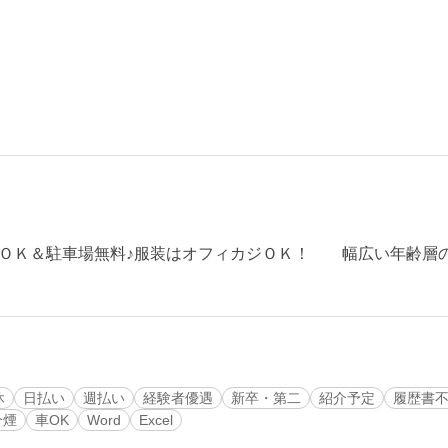
ＯＫ＆駐車場無料♪服装はオフィカジＯＫ！ 幅広い年齢層
休
日払い
週払い
経験者優遇
新卒・第二
紹介予定
履歴書
分煙
車OK
Word
Excel