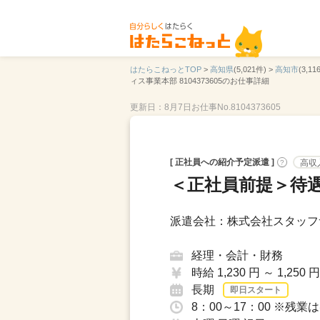
はたらこねっとTOP
>
高知県
(5,021件) >
高知市
(3,11
ィス事業本部 8104373605のお仕事詳細
更新日：8月7日
お仕事No.8104373605
[ 正社員への紹介予定派遣 ]
高収
?
＜正社員前提＞待
派遣会社：株式会社スタッフ
経理・会計・財務
時給 1,230 円 ～ 1,250 円
長期
即日スタート
8：00～17：00 ※残