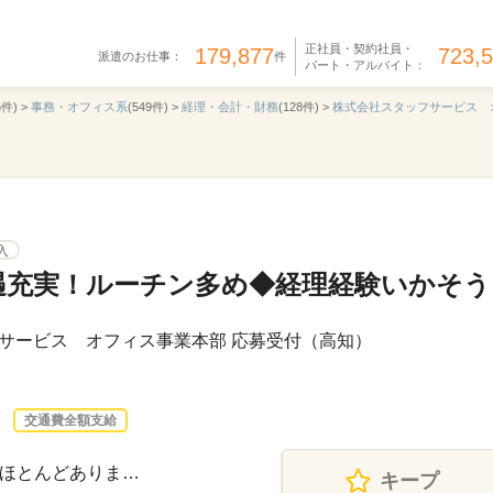
正社員・契約社員・
179,877
723,
派遣のお仕事：
件
パート・アルバイト：
6件) >
事務・オフィス系
(549件) >
経理・会計・財務
(128件) >
株式会社スタッフサービス 
入
遇充実！ルーチン多め◆経理経験いかそう
サービス オフィス事業本部 応募受付（高知）
交通費全額支給
業はほとんどありま…
キープ