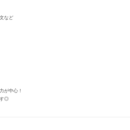
文など
力が中心！
す◎