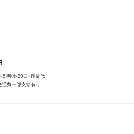
円
円×8時間×20日+残業代
円 交通費一部支給有り
）