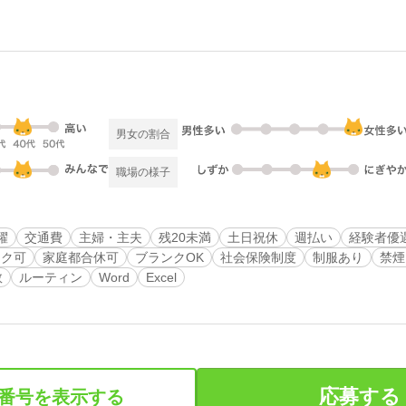
男女の割合
職場の様子
躍
交通費
主婦・主夫
残20未満
土日祝休
週払い
経験者優
ーク可
家庭都合休可
ブランクOK
社会保険制度
制服あり
禁煙
数
ルーティン
Word
Excel
応募する
番号を表示する