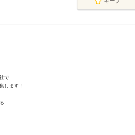
キープ
社で
集します！
る