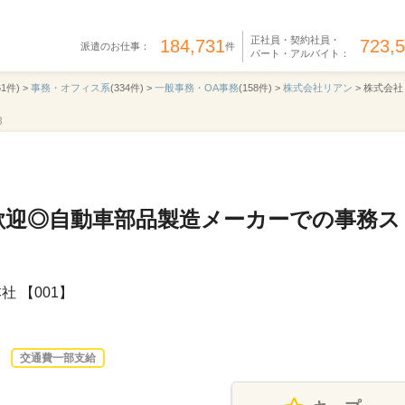
正社員・契約社員・
184,731
723,
派遣のお仕事：
件
パート・アルバイト：
61件) >
事務・オフィス系
(334件) >
一般事務・OA事務
(158件) >
株式会社リアン
>
株式会社
3
歓迎◎自動車部品製造メーカーでの事務ス
 【001】
交通費一部支給