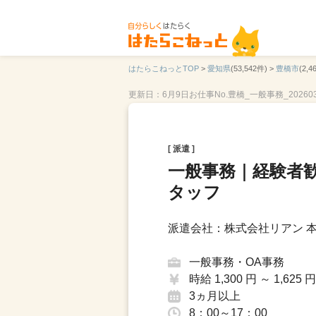
はたらこねっとTOP
>
愛知県
(53,542件) >
豊橋市
(2,4
更新日：6月9日
お仕事No.豊橋_一般事務_20260
[ 派遣 ]
一般事務｜経験者
タッフ
派遣会社：株式会社リアン 本社
一般事務・OA事務
時給 1,300 円 ～ 1,625 円
3ヵ月以上
8：00～17：00