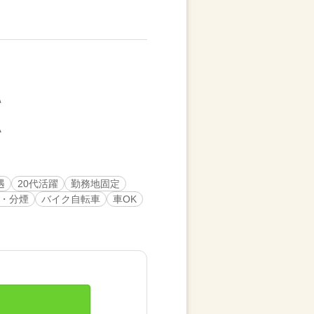
遇
20代活躍
勤務地固定
・分煙
バイク自転車
車OK