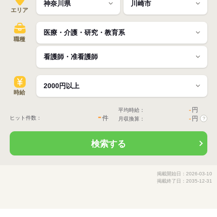
エリア
職種
時給
-
円
平均時給：
-
件
ヒット件数：
-
円
月収換算：
?
検索する
掲載開始日：2026-03-10
掲載終了日：2035-12-31