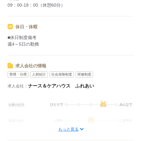
09：00-18：00（休憩60分）
休日・休暇
■休日制度備考
週4～5日の勤務
求人会社の情報
禁煙・分煙
人材紹介
社会保険制度
研修制度
ナース＆ケアハウス ふれあい
求人会社：
ひとりで
みんなで
仕事の仕方
しずか
にぎやか
職場の様子
配属先部署：
もっと見る
看護に関する業務
待遇・福利厚生：