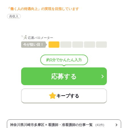
■昇給：年1回
■賞与備考：なし
「働く人の待遇向上」の実現を目指しています
■試用期間：3ヶ月「雇用形態・給与は同条件」
高収入
■試用期間の待遇変更有無：無
■試用期間中の労働条件：■その他福利厚生：
■就労定着支援制度（カウンセラーによる心理カウンセリング、1on1
面談など）
応募バロメーター
■資格取得支援制度
今が
狙い目！
■eラーニング研修
■社食（200円/食）
■制服貸与
約1分でかんたん入力
■車・バイク・自転車通勤可能
■受動喫煙防止措置：
屋内禁煙
応募する
応募する
キープする
神奈川県川崎市多摩区 × 看護師・准看護師の仕事一覧
(41件)