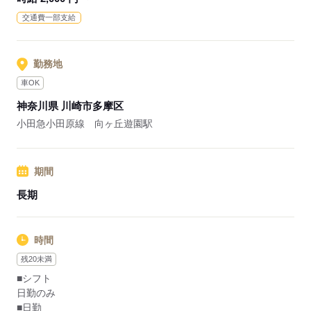
入職後は先輩スタッフのマンツーマンでの指導があり安心◎
交通費一部支給
時給が2000円とモチベーションになります！
応募する
勤務地
車OK
神奈川県 川崎市多摩区
小田急小田原線 向ヶ丘遊園駅
期間
長期
時間
残20未満
■シフト
日勤のみ
■日勤