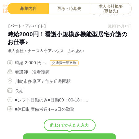
求人会社概要
0
募集内容
選考・応募先
(勤務先)
キープ
ログイン
メニュー
パート・アルバイト
更新日:5月12日
時給2000円！看護小規模多機能型居宅介護の
お仕事♪
求人会社
ナース＆ケアハウス ふれあい
時給 2,000 円 ～
交通費一部支給
看護師・准看護師
川崎市多摩区 / 向ヶ丘遊園駅
長期
■シフト日勤のみ■日勤09：00-18：…
■休日制度備考週4～5日の勤務
約1分でかんたん入力