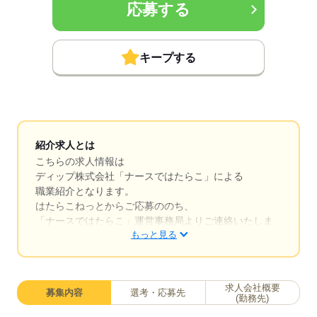
応募する
キープする
紹介求人とは
こちらの求人情報は
ディップ株式会社「ナースではたらこ」による
職業紹介となります。
はたらこねっとからご応募ののち、
「ナースではたらこ」運営事務局よりご連絡いたしま
もっと見る
す。
★職業紹介とは？
求職中の看護師さんの転職を専任の
求人会社概要
募集内容
選考・応募先
キャリアアドバイザーが入職まで無料でサポートいた
(勤務先)
します。