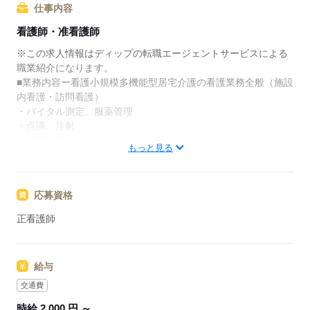
仕事内容
★ご利用メリット
看護師・准看護師
日本最大級の求人情報の中からぴったりな求人をご紹
介。
※この求人情報はディップの転職エージェントサービスによる
履歴書作成のアドバイスや面接日の調整だけでなく、
職業紹介になります。
お給料、お休み、入職時期の交渉もサポートします。
■業務内容ー看護小規模多機能型居宅介護の看護業務全般（施設
内看護・訪問看護）
【もちろん無料】
・バイタル測定、服薬管理
費用は一切かかりません。
・点滴、注射
・経管栄養
もっと見る
・痰の吸引
・褥瘡の処置など
応募資格
★おすすめポイント★
医療依存度の高い方や退院直後で状態が不安定な方に対し、在
正看護師
宅での看取りなど、住み慣れた自宅での療養をサポートするサ
ービスです。
提供するサービスも多岐にわたり、看護師として様々な経験が
給与
積める環境です。
また少人数の施設ですので、利用者様とじっくり関わることが
交通費
できます。
時給 2,000 円 ～