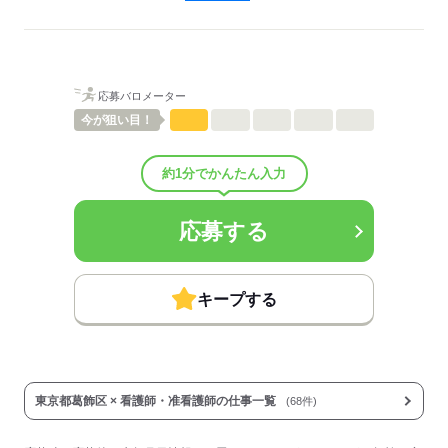
看護に関する業務
待遇・福利厚生：
■昇給：年1回
■賞与備考：なし
■試用期間：3ヶ月「雇用形態・給与は同条件」
応募バロメーター
■試用期間の待遇変更有無：無
■試用期間中の労働条件：■その他福利厚生：
今が
狙い目！
※加入保険は勤務日数に応じて変動（法定通り）
◆制服貸与
約1分でかんたん入力
◆定期健康診断
◆予防接種補助金制度
◆各種研修制度
応募する
◆食事補助
■その他手当：
▼下記別途支給
通勤手当
キープする
年末年始手当：380円/時
※12/30 0時～1/3 24時
寸志あり：年2回（6月・12月）
※業績による
東京都葛飾区 × 看護師・准看護師の仕事一覧
(68件)
■受動喫煙防止措置：
屋内禁煙