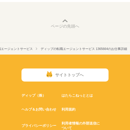
ページの先頭へ
職エージェントサービス
ディップの転職エージェントサービス 1365664のお仕事詳細
サイトトップへ
ディップ（株）
はたらこねっととは
ヘルプ＆お問い合わせ
利用規約
利用者情報の外部送信に
プライバシーポリシー
ついて