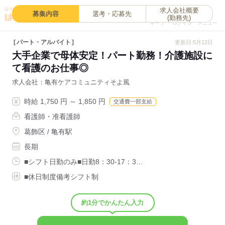
求人会社概要
0
募集内容
選考・応募先
(勤務先)
キープ
ログイン
メニュー
パート・アルバイト
更新日:5月12日
大手企業で母体安定！パート勤務！介護施設に
て看護のお仕事◎
求人会社
亀有ケアコミュニティそよ風
時給 1,750 円 ～ 1,850 円
交通費一部支給
看護師・准看護師
葛飾区 / 亀有駅
長期
■シフト日勤のみ■日勤8：30-17：3…
■休日制度備考シフト制
約1分でかんたん入力