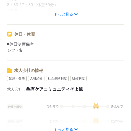
8：30-17：30（休憩60分）
■備考
もっと見る
※休憩時間は法定通り
応募する
休日・休暇
■休日制度備考
シフト制
求人会社の情報
禁煙・分煙
人材紹介
社会保険制度
研修制度
亀有ケアコミュニティそよ風
求人会社：
ひとりで
みんなで
仕事の仕方
しずか
にぎやか
職場の様子
配属先部署：
もっと見る