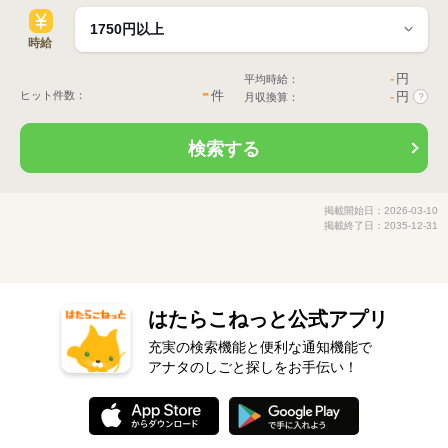
時給
-
円
平均時給：
-
件
ヒット件数：
-
円
月収換算：
?
検索する
掲載開始日：2026-03-10
掲載終了日：2035-12-31
はたらこねっと公式アプリ
充実の検索機能と便利な通知機能で
アナタのしごと探しをお手伝い！