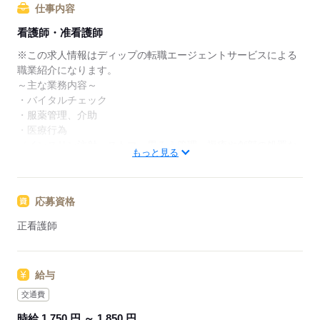
仕事内容
★ご利用メリット
看護師・准看護師
日本最大級の求人情報の中からぴったりな求人をご紹
介。
※この求人情報はディップの転職エージェントサービスによる
履歴書作成のアドバイスや面接日の調整だけでなく、
職業紹介になります。
お給料、お休み、入職時期の交渉もサポートします。
～主な業務内容～
・バイタルチェック
【もちろん無料】
・服薬管理、介助
費用は一切かかりません。
・医療行為
（インスリン注射、ストマ、胃ろう管理、褥瘡や創部の処置な
もっと見る
ど）
・機能訓練
・ご家族への介護指導
応募資格
・サービス記録 など
正看護師
お客様の健康を支えるお仕事です。
お客様とのコミュニケーションやレクリエーション、
生活全般の介助、健康管理、各書類作成も行っていただきま
給与
す。
交通費
法人では複数のサービスを併設していて、住み慣れた地域でお
時給 1,750 円 ～ 1,850 円