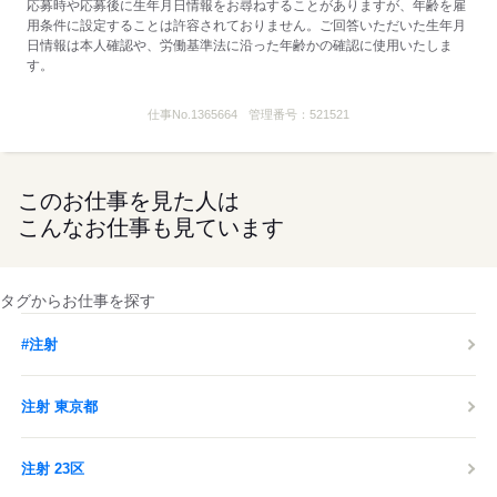
応募時や応募後に生年月日情報をお尋ねすることがありますが、年齢を雇
用条件に設定することは許容されておりません。ご回答いただいた生年月
応募する
日情報は本人確認や、労働基準法に沿った年齢かの確認に使用いたしま
す。
仕事No.
1365664
管理番号：
521521
このお仕事を見た人は
こんなお仕事も見ています
タグからお仕事を探す
#注射
注射 東京都
注射 23区