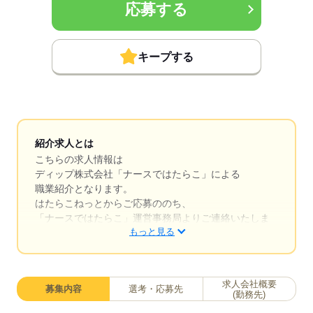
応募する
キープする
紹介求人とは
こちらの求人情報は
ディップ株式会社「ナースではたらこ」による
職業紹介となります。
はたらこねっとからご応募ののち、
「ナースではたらこ」運営事務局よりご連絡いたしま
もっと見る
す。
★職業紹介とは？
求職中の看護師さんの転職を専任の
求人会社概要
募集内容
選考・応募先
キャリアアドバイザーが入職まで無料でサポートいた
(勤務先)
します。