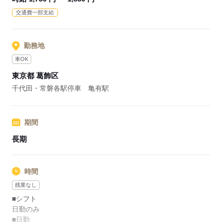
客様一人ひとりのニーズに合わせたサービスを提供していま
交通費一部支給
す。
業界シェアトップクラスの企業が運営しているので、各種福利
厚生や研修制度などが充実しています。
勤務地
車OK
応募する
東京都 葛飾区
千代田・常磐各駅停車 亀有駅
期間
長期
時間
残業なし
■シフト
日勤のみ
■日勤