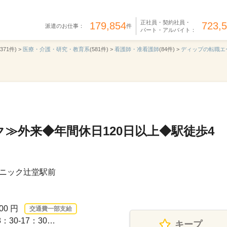
正社員・契約社員・
179,854
723,
派遣のお仕事：
件
パート・アルバイト：
,371件) >
医療・介護・研究・教育系
(581件) >
看護師・准看護師
(84件) >
ディップの転職エ
≫外来◆年間休日120日以上◆駅徒歩4
ニック辻堂駅前
00 円
交通費一部支給
30-17：30…
キープ