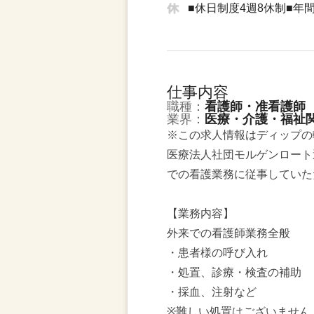
■休日制度4週8休制■年間
仕事内容
職種：
看護師・准看護師
業界：
医療・介護・福祉
※この求人情報はディップの
医療法人社団モルゲンロート
での看護業務に従事していた
【業務内容】
外来での看護師業務全般
・患者様の呼び入れ
・処置、診療・検査の補助
・採血、注射など
※難しい処置はございません