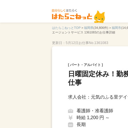
はたらこねっとTOP
>
福岡県
(34,806件) >
福岡市
(14,
エージェントサービス 1361083のお仕事詳細
更新日：5月12日
お仕事No.1361083
[ パート・アルバイト ]
日曜固定休み！勤
仕事
求人会社：元気のふる里デイ
看護師・准看護師
時給 1,200 円 ～
長期