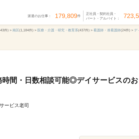
正社員・契約社員・
179,809
723,
派遣のお仕事：
件
パート・アルバイト：
643件) >
南区
(1,184件) >
医療・介護・研究・教育系
(437件) >
看護師・准看護師
(24件) >
デ
務時間・日数相談可能◎デイサービスのお
サービス老司