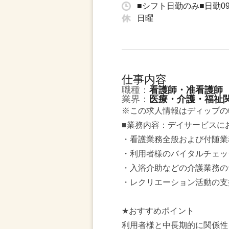
■シフト日勤のみ■日勤09：
日曜
仕事内容
職種：
看護師・准看護師
業界：
医療・介護・福祉
※この求人情報はディップの
■業務内容：デイサービスに
・看護業務全般および付随業
・利用者様のバイタルチェッ
・入浴介助などの介護業務の
・レクリエーション活動の支
★おすすめポイント
利用者様と中長期的に関係性