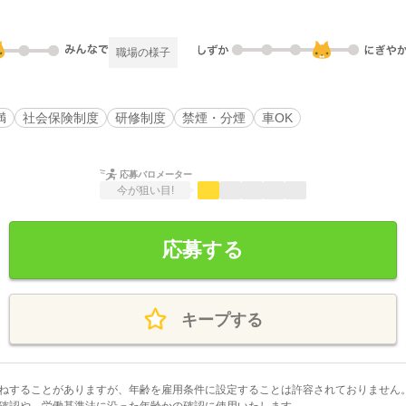
職場の様子
満
社会保険制度
研修制度
禁煙・分煙
車OK
応募バロメーター
今が狙い目!
応募する
キープする
ねすることがありますが、年齢を雇用条件に設定することは許容されておりません