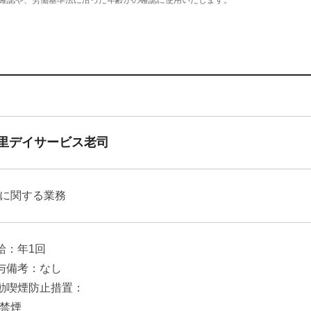
確認や、労働基準法に沿った年齢かの確認に使用いたします。
里デイサービス老司
に関する業務
給：年1回
与備考：なし
動喫煙防止措置：
禁煙