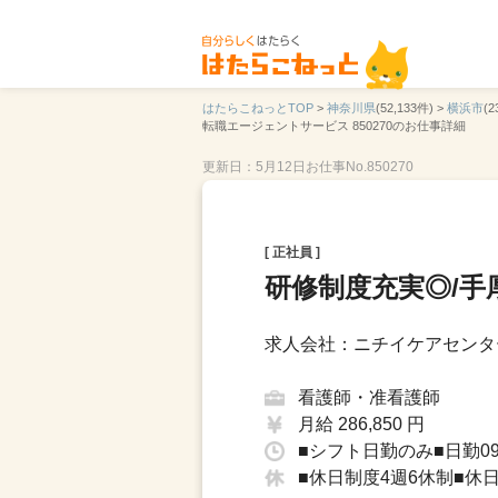
はたらこねっとTOP
>
神奈川県
(52,133件) >
横浜市
(2
転職エージェントサービス 850270のお仕事詳細
更新日：5月12日
お仕事No.850270
[ 正社員 ]
研修制度充実◎/手
求人会社：ニチイケアセンタ
看護師・准看護師
月給 286,850 円
■シフト日勤のみ■日勤09：
■休日制度4週6休制■休