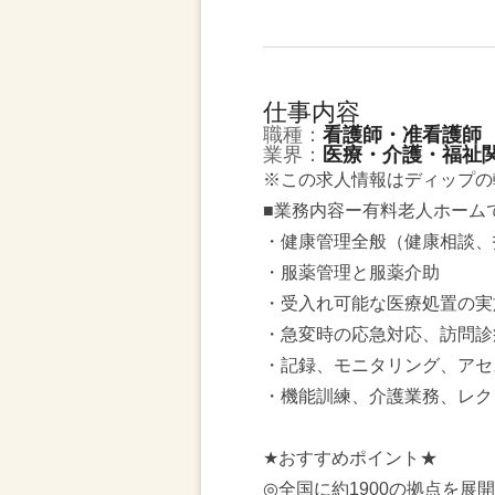
仕事内容
職種：
看護師・准看護師
業界：
医療・介護・福祉
※この求人情報はディップの
■業務内容ー有料老人ホーム
・健康管理全般（健康相談、
・服薬管理と服薬介助
・受入れ可能な医療処置の実
・急変時の応急対応、訪問診
・記録、モニタリング、アセ
・機能訓練、介護業務、レク
★おすすめポイント★
◎全国に約1900の拠点を展