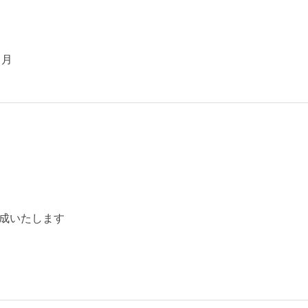
／月
成いたします