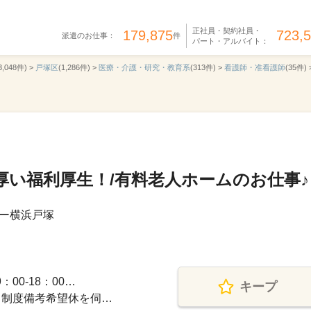
正社員・契約社員・
179,875
723,
派遣のお仕事：
件
パート・アルバイト：
3,048件) >
戸塚区
(1,286件) >
医療・介護・研究・教育系
(313件) >
看護師・准看護師
(35件) 
厚い福利厚生！/有料老人ホームのお仕事♪
ー横浜戸塚
00-18：00…
キープ
日制度備考希望休を伺…