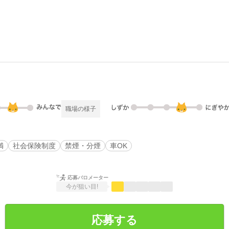
職場の様子
満
社会保険制度
禁煙・分煙
車OK
応募バロメーター
今が狙い目!
応募する