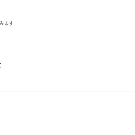
みます
区