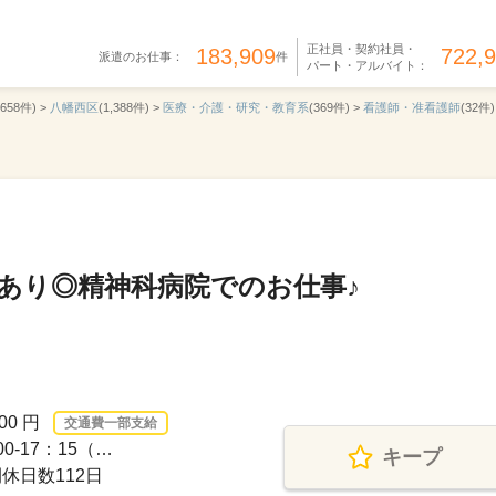
正社員・契約社員・
183,909
722,
派遣のお仕事：
件
パート・アルバイト：
,658件) >
八幡西区
(1,388件) >
医療・介護・研究・教育系
(369件) >
看護師・准看護師
(32件)
あり◎精神科病院でのお仕事♪
00 円
交通費一部支給
0-17：15（…
キープ
休日数112日