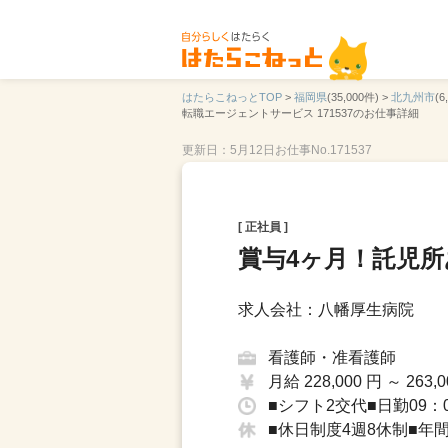
はたらこねっとTOP
>
福岡県
(35,000件) >
北九州市
(6
転職エージェントサービス 171537のお仕事詳細
更新日：5月12日
お仕事No.171537
[ 正社員 ]
賞与4ヶ月！託児所
求人会社：八幡厚生病院
看護師・准看護師
月給 228,000 円 ～ 263,0
■シフト2交代■日勤09：0
■休日制度4週8休制■年間