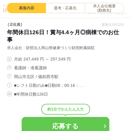
求人会社概要
0
募集内容
選考・応募先
(勤務先)
キープ
ログイン
メニュー
正社員
更新日:5月12日
年間休日126日！賞与4.4ヶ月◎病棟でのお仕
事
求人会社
財団法人岡山県健康づくり財団附属病院
月給 247,449 円 ～ 297,549 円
看護師・准看護師
岡山市北区 / 備前西市駅
■シフト日勤のみ■日勤08：00-16：…
■年間休日数126日
約1分でかんたん入力
応募する