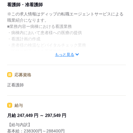
★ご利用メリット
看護師・准看護師
日本最大級の求人情報の中からぴったりな求人をご紹
介。
※この求人情報はディップの転職エージェントサービスによる
履歴書作成のアドバイスや面接日の調整だけでなく、
職業紹介になります。
お給料、お休み、入職時期の交渉もサポートします。
■業務内容ー病棟における看護業務
・病棟内において患者様への医療の提供
【もちろん無料】
・看護計画の作成
費用は一切かかりません。
・患者様の検温などバイタルチェック業務
・医師の指示による看護管理業務
もっと見る
・医師診療の補助、採血・点滴等の処置、入院患者様のケア
★おすすめポイント★
応募資格
一般病棟・療養病棟・結核病棟を有しているため、幅広い看護
に携わることができます！
正看護師
入職後はプリセプター制度があり、新しい職場でも安心です。
『おかやま子育て応援宣言企業』に登録し、仕事と家庭の両立
を応援するための取り組みを行うことを宣言しています。
給与
年間休日が126日あり、メリハリをつけた勤務が可能です。
賞与も4.4ヶ月の支給とモチベーションになります！
月給 247,449 円 ～ 297,549 円
【給与内訳】
基本給：238300円～288400円
応募する