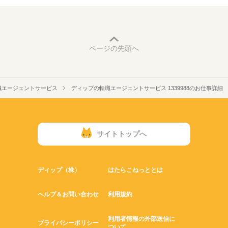
ページの先頭へ
職エージェントサービス
ディップの転職エージェントサービス 1339988のお仕事詳細
サイトトップへ
ディップ（株）
はたらこねっととは
ヘルプ＆お問い合わせ
利用規約
利用者情報の外部送信に
プライバシーポリシー
ついて