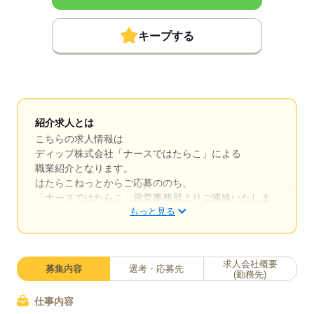
キープする
紹介求人とは
こちらの求人情報は
ディップ株式会社「ナースではたらこ」による
職業紹介となります。
はたらこねっとからご応募ののち、
「ナースではたらこ」運営事務局よりご連絡いたしま
もっと見る
す。
★職業紹介とは？
求職中の看護師さんの転職を専任の
求人会社概要
募集内容
選考・応募先
キャリアアドバイザーが入職まで無料でサポートいた
(勤務先)
します。
仕事内容