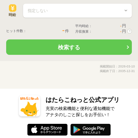
時給
-
円
平均時給：
-
件
ヒット件数：
-
円
月収換算：
?
検索する
掲載開始日：2026-03-10
掲載終了日：2035-12-31
はたらこねっと公式アプリ
充実の検索機能と便利な通知機能で
アナタのしごと探しをお手伝い！