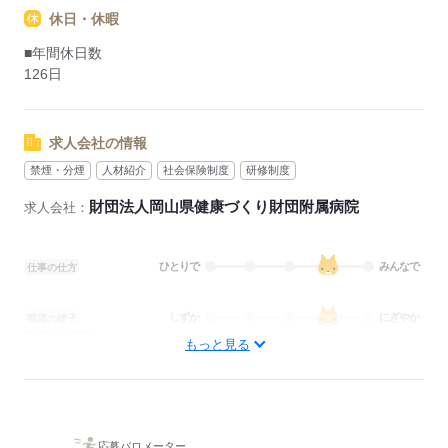
休日・休暇
■年間休日数
126日
求人会社の情報
禁煙・分煙
人材紹介
社会保険制度
研修制度
財団法人岡山県健康づくり財団附属病院
求人会社：
ひとりで
みんなで
仕事の仕方
しずか
にぎやか
職場の様子
配属先部署：
もっと見る
病棟
待遇・福利厚生：
■昇給：年1回
■賞与：4.4ヶ月/年
■賞与備考：なし
応募バロメーター