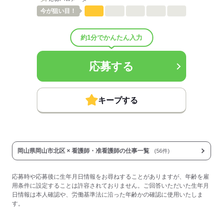
■退職金制度：有（勤続3年以上）
■退職金制度備考：
今が
狙い目！
■その他手当：
地域手当7,149円～8,652円
約1分でかんたん入力
住居手当あり
■受動喫煙防止措置：
敷地内禁煙
応募する
応募する
キープする
岡山県岡山市北区 × 看護師・准看護師の仕事一覧
(56件)
応募時や応募後に生年月日情報をお尋ねすることがありますが、年齢を雇
用条件に設定することは許容されておりません。ご回答いただいた生年月
日情報は本人確認や、労働基準法に沿った年齢かの確認に使用いたしま
す。