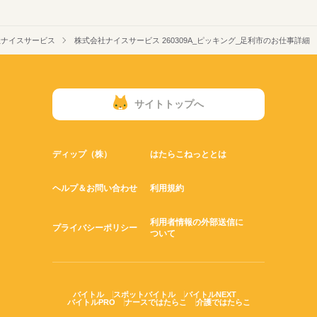
社ナイスサービス
株式会社ナイスサービス 260309A_ピッキング_足利市のお仕事詳細
サイトトップへ
ディップ（株）
はたらこねっととは
ヘルプ＆お問い合わせ
利用規約
利用者情報の外部送信に
プライバシーポリシー
ついて
バイトル
スポットバイトル
バイトルNEXT
バイトルPRO
ナースではたらこ
介護ではたらこ