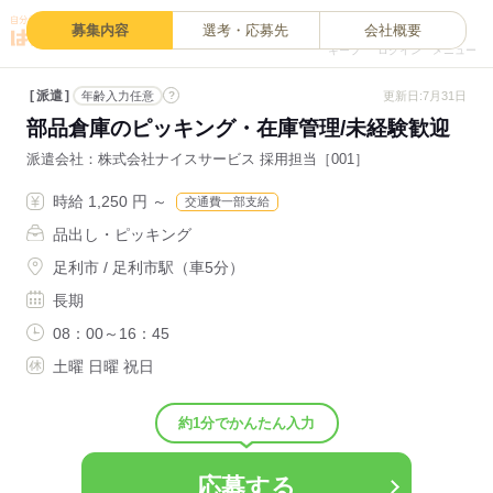
0
募集内容
選考・応募先
会社概要
キープ
ログイン
メニュー
派遣
?
更新日:7月31日
年齢入力任意
部品倉庫のピッキング・在庫管理/未経験歓迎
派遣会社
株式会社ナイスサービス 採用担当［001］
時給 1,250 円 ～
交通費一部支給
品出し・ピッキング
足利市 / 足利市駅（車5分）
長期
08：00～16：45
土曜 日曜 祝日
約1分でかんたん入力
応募する