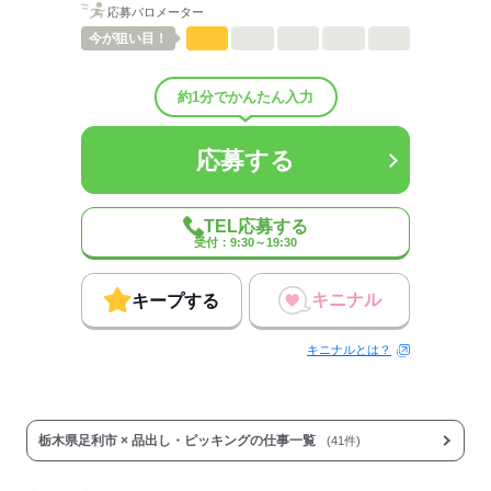
応募バロメーター
今が
狙い目！
約1分でかんたん入力
応募する
TEL応募する
受付：9:30～19:30
キニナル
キープする
キニナルとは？
栃木県足利市 × 品出し・ピッキングの仕事一覧
(41件)