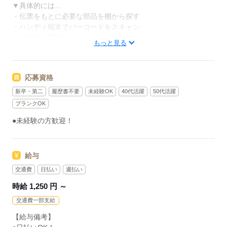
▼具体的には…
・伝票をもとに必要な部品を棚から探す
・ハンディ端末でバーコードをスキャン
・在庫数に間違いがないかチェック
もっと見る
・部品を配送先ごとに仕分ける
「ハンディ端末」という
応募資格
専用の機械を使う簡単な作業です。
ピッピッと読み取っていくだけなので、
新卒・第二
履歴書不要
未経験OK
40代活躍
50代活躍
未経験の方もすぐに慣れていただけます。
ブランクOK
●未経験の方歓迎！
コツコツと自分のペースで進められる
シンプルで安定したお仕事です。
丁寧な指導がありますので
給与
ブランクから復帰したい方や
交通費
日払い
週払い
しっかり稼ぎたい方も
時給 1,250 円 ～
安心してスタートしてください！
交通費一部支給
応募する
【給与備考】