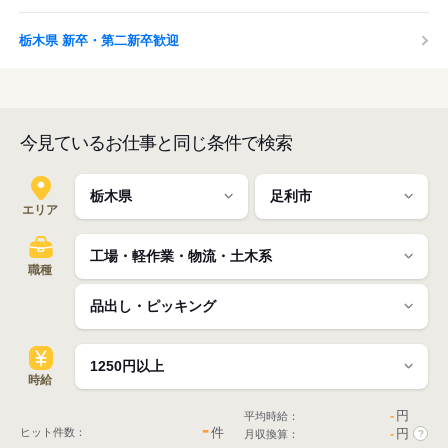
栃木県 新卒・第二新卒歓迎
今見ているお仕事と同じ条件で検索
エリア
職種
時給
-
円
平均時給：
-
件
ヒット件数：
-
円
月収換算：
?