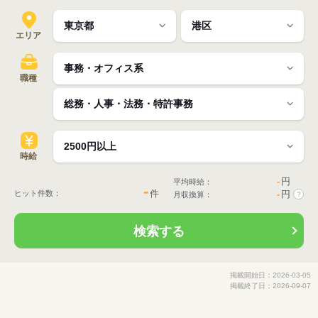
エリア
職種
時給
-
円
平均時給：
-
件
ヒット件数：
-
円
月収換算：
?
検索する
掲載開始日：2026-03-05
掲載終了日：2026-09-07