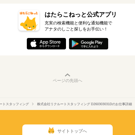
はたらこねっと公式アプリ
充実の検索機能と便利な通知機能で
アナタのしごと探しをお手伝い！
ページの先頭へ
ートスタッフィング
株式会社リクルートスタッフィング D260303031Dのお仕事詳細
サイトトップへ