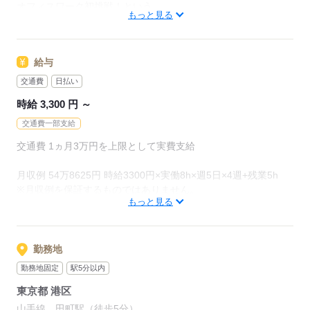
オフィスワーク初挑戦！という
もっと見る
先輩方も多くいらっしゃいます！
応募する
オフィス未経験でもチャレンジできる
給与
お仕事が他にもたくさん♪
就業前にも、オンラインでの研修など
交通費
日払い
サポート体制も整えていますので
時給 3,300 円 ～
安心してご応募ください◎
交通費一部支給
交通費 1ヵ月3万円を上限として実費支給
応募する
月収例 54万8625円 時給3300円×実働8h×週5日×4週+残業5h
※月収例を保証するものではありません。
もっと見る
※給与即受取りサービス利用可（利用条件有）
ha_rs_001
勤務地
勤務地固定
駅5分以内
応募する
東京都 港区
山手線 田町駅（徒歩5分）