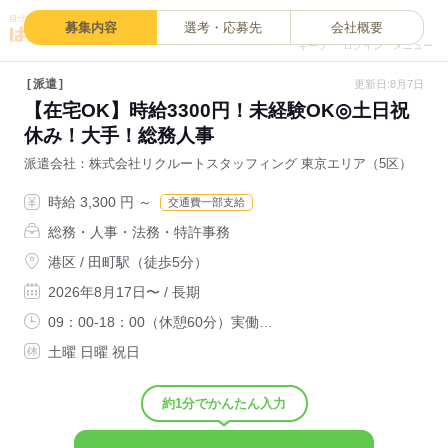
0
募集内容
選考・応募先
会社概要
キープ
ログイン
メニュー
派遣
更新日:8月7日
【在宅OK】時給3300円！未経験OK◎土日祝
休み！大手！総務人事
派遣会社
株式会社リクルートスタッフィング 東京エリア（5区）
時給 3,300 円 ～
交通費一部支給
総務・人事・法務・特許事務
港区 / 田町駅（徒歩5分）
2026年8月17日〜 / 長期
09：00-18：00（休憩60分）実働…
土曜 日曜 祝日
約1分でかんたん入力