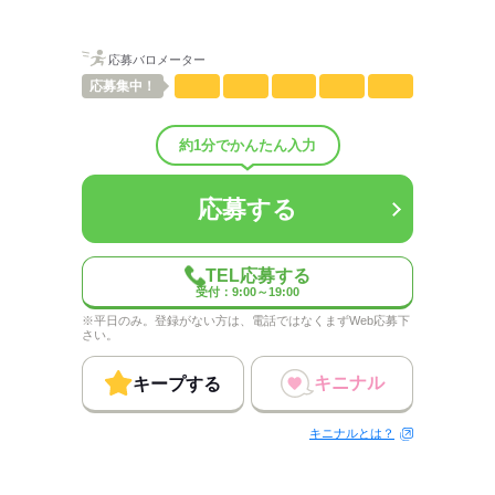
しずか
にぎやか
職場の様子
配属先部署：
応募バロメーター
人数
7人
男女比
（男2：女5）
応募
集中！
平均年齢
35歳
概要：
業界
メーカー関連
約1分でかんたん入力
事業内容
電機･電子･OA･精密機器メ‐カ‐
応募する
応募する
TEL応募する
受付：9:00～19:00
※平日のみ。登録がない方は、電話ではなくまずWeb応募下
さい。
キニナル
キープする
キニナルとは？