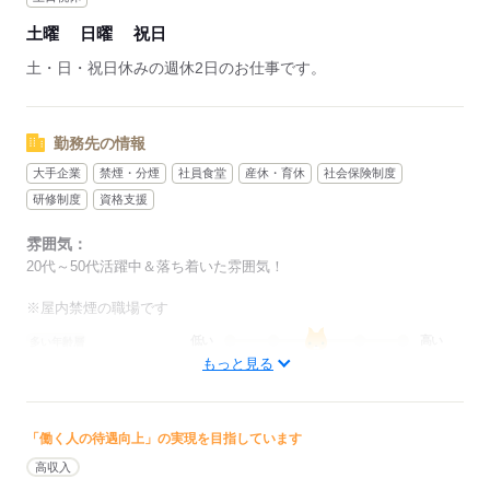
土曜
日曜
祝日
土・日・祝日休みの週休2日のお仕事です。
勤務先の情報
大手企業
禁煙・分煙
社員食堂
産休・育休
社会保険制度
研修制度
資格支援
雰囲気：
20代～50代活躍中＆落ち着いた雰囲気！
※屋内禁煙の職場です
低い
高い
多い年齢層
もっと見る
男性
女性
男女の割合
「働く人の待遇向上」の実現を目指しています
ひとりで
みんなで
仕事の仕方
高収入