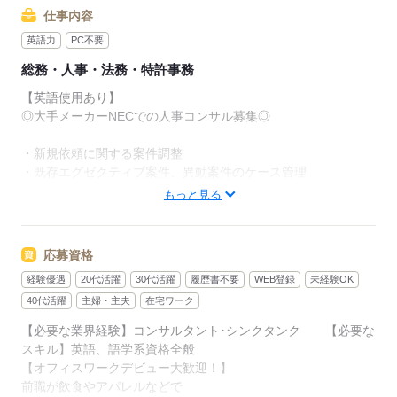
仕事内容
英語力
PC不要
総務・人事・法務・特許事務
【英語使用あり】
◎大手メーカーNECでの人事コンサル募集◎
・新規依頼に関する案件調整
・既存エグゼクティブ案件、異動案件のケース管理
・グローバルモビリティテクノロジー導入の支援
もっと見る
・グローバル税務部門、法務、財務、その他ステークホルダー
との連携
応募資格
※スイス在住の方が業務上の上司となります
経験優遇
20代活躍
30代活躍
履歴書不要
WEB登録
未経験OK
▼こちらのお仕事以外にも...▼
40代活躍
主婦・主夫
在宅ワーク
・大手企業でのお仕事
【必要な業界経験】コンサルタント･シンクタンク 【必要な
・人気の在宅や大学事務のお仕事 など
スキル】英語、語学系資格全般
たくさんのお仕事の中からあなたのご希望に合わせて選べます♪
【オフィスワークデビュー大歓迎！】
09月、10月スタートのご希望の方も
前職が飲食やアパレルなどで
まずはお気軽にご相談ください☆