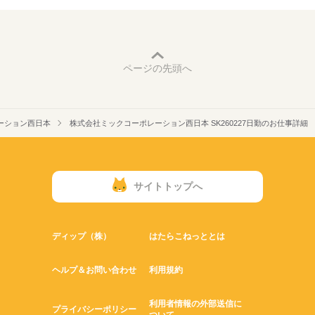
ページの先頭へ
ーション西日本
株式会社ミックコーポレーション西日本 SK260227日勤のお仕事詳細
サイトトップへ
ディップ（株）
はたらこねっととは
ヘルプ＆お問い合わせ
利用規約
利用者情報の外部送信に
プライバシーポリシー
ついて