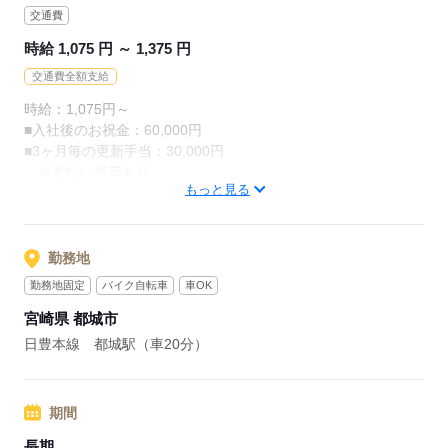
交通費
自分のペースで
時給 1,075 円 ～ 1,375 円
一つ一つ丁寧にお仕事すればOK！！
交通費全額支給
「今の作業は難しいな～
時給：1,075円～
あっちの作業は出来そう・・・」
■入社後のお祝金：60,000円
■3ヶ月毎の更新手当：30,000円
「慣れたら、違う作業もやってみたいな～」
※支払い規定あり
もっと見る
■昇給あり
もちろん叶えます！
■給与前払い制度（稼働分）
勤務地
応募する
応募する
勤務地固定
バイク自転車
車OK
宮崎県 都城市
日豊本線 都城駅（車20分）
期間
長期