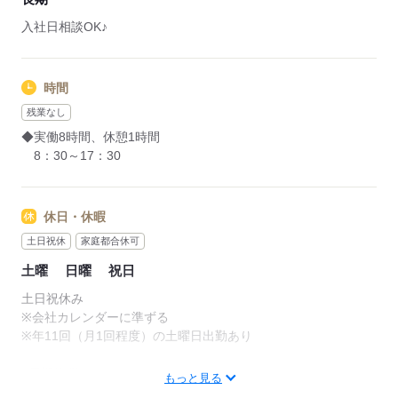
入社日相談OK♪
時間
残業なし
◆実働8時間、休憩1時間
8：30～17：30
休日・休暇
土日祝休
家庭都合休可
土曜
日曜
祝日
土日祝休み
※会社カレンダーに準ずる
※年11回（月1回程度）の土曜日出勤あり
■長期休暇あり
もっと見る
■行事病院等での平日休暇申請可能