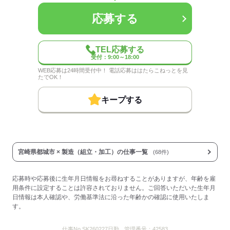
応募する
TEL応募する
受付：9:00～18:00
WEB応募は24時間受付中！ 電話応募ははたらこねっとを見
たでOK！
キープする
宮崎県都城市 × 製造（組立・加工）の仕事一覧
(68件)
応募時や応募後に生年月日情報をお尋ねすることがありますが、年齢を雇
用条件に設定することは許容されておりません。ご回答いただいた生年月
日情報は本人確認や、労働基準法に沿った年齢かの確認に使用いたしま
す。
仕事No.
SK260227日勤
管理番号：
42583