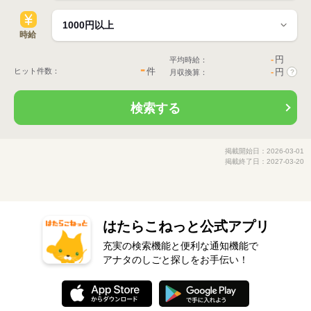
時給
-
円
平均時給：
-
件
ヒット件数：
-
円
月収換算：
?
検索する
掲載開始日：2026-03-01
掲載終了日：2027-03-20
はたらこねっと公式アプリ
充実の検索機能と便利な通知機能で
アナタのしごと探しをお手伝い！