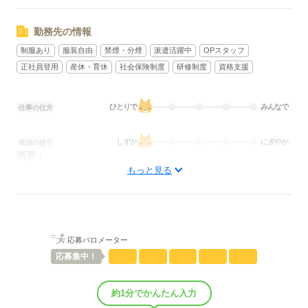
■有給休暇
■生理日休暇
勤務先の情報
■産休・育休実績あり
制服あり
服装自由
禁煙・分煙
派遣活躍中
OPスタッフ
正社員登用
産休・育休
社会保険制度
研修制度
資格支援
応募する
ひとりで
みんなで
仕事の仕方
しずか
にぎやか
職場の様子
概要：
業界
メーカー関連
もっと見る
応募する
応募バロメーター
応募
集中！
約1分でかんたん入力