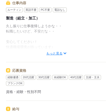
仕事内容
ルーティン
英語不要
PC不要
電話なし
製造（組立・加工）
久し振りに仕事復帰しようかな・・
転職したいけど、不安だな・・
安心してください！
快適職場環境が待っています♪
もっと見る
【 担当一押しのお仕事です！！ 】
冷暖房完備の綺麗な職場で
応募資格
経験優遇
20代活躍
30代活躍
未経験OK
40代活躍
主婦・主夫
のり付け●ラベル貼り●テープ巻き●梱包
ブランクOK
この中から、あなたに合った作業をお任せします
資格・経験・性別不問
＝＝＝＝＝＝＝＝＝＝＝＝＝＝＝＝＝＝＝＝＝＝
給与
【 スピード不要 】