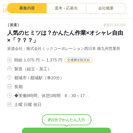
0
募集内容
選考・応募先
会社概要
キープ
ログイン
メニュー
派遣
更新日:3月20日
人気のヒミツは？かんたん作業×オシャレ自由
×「？？？」
派遣会社
株式会社ミックコーポレーション西日本 南九州営業所
時給 1,075 円 ～ 1,375 円
交通費全額支給
製造（組立・加工）
都城市 / 都城駅（車20分）
長期
◆実働8時間、休憩1時間 8：30～17…
土曜 日曜 祝日
約1分でかんたん入力