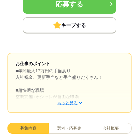
応募する
キープする
お仕事のポイント
■年間最大17万円の手当あり
入社祝金、更新手当など手当盛りだくさん！
■超快適な職場
空調完備+オシャレが自由な職場
もっと見る
■昇給あり
毎日の頑張りに応じて年1回の昇給あり
募集内容
選考・応募先
会社概要