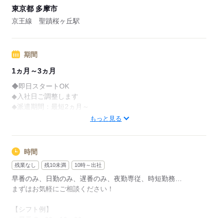
東京都 多摩市
※退職日がエントリー日から半年たっていない方は対象外
※対象施設限定
京王線 聖蹟桜ヶ丘駅
※東京本社限定
■月収例：316,800円＋残業代＋交通費
期間
（時給1,800円×8h×22日の場合）
1ヵ月～3ヵ月
■交通費全額支給
◆即日スタートOK
■日払い有※規定あり
◆入社日ご調整します
◆派遣期間：最短2ヵ月～
◆現在就業中の方もお待ちしています
応募する
もっと見る
まず、あなたの希望の働き方を教えてください。
ご相談だけでもOKです！
時間
残業なし
残10未満
10時～出社
応募する
早番のみ、日勤のみ、遅番のみ、夜勤専従、時短勤務…
まずはお気軽にご相談ください！
【シフト例】