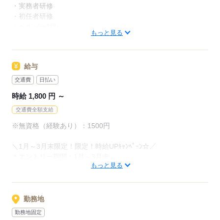
★手厚い取得支援制度★
・実務者研修
初任者研修や実務者研修取得のための受講費用を当社が負担。
・初任者研修
介護福祉士に合格された方には、お祝い金をプレゼント！
・ヘルパー1級
もっと見る
・ヘルパー2級
応募する
＊ブランク明けの方OK
給与
＊経験があれば無資格でもOK
＊資格・経験を高く評価します！
交通費
日払い
時給 1,800 円 ～
応募する
交通費全額支給
※無資格（経験あり）：1500円
＼1月～3月末限定！限定！時給UPｷｬﾝﾍﾟｰﾝ☆／
＊エントリー期間：1月～3月末
もっと見る
＊対象：
・初回契約中（最大2ヵ月）
・1月～3月末限定！3/31までにエントリーいただき、
その日を起点に3ヵ月以内にご就業いただいた方
勤務地
勤務地固定
※他のキャンペーンとの併用不可