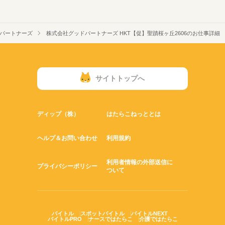
パートナーズ
株式会社グッドパートナーズ HKT【促】聖蹟桜ヶ丘2606のお仕事詳細
サイトトップへ
ディップ（株）
はたらこねっととは
ヘルプ＆お問い合わせ
利用規約
利用者情報の外部送信に
プライバシーポリシー
ついて
バイトル
スポットバイトル
バイトルNEXT
バイトルPRO
ナースではたらこ
介護ではたらこ