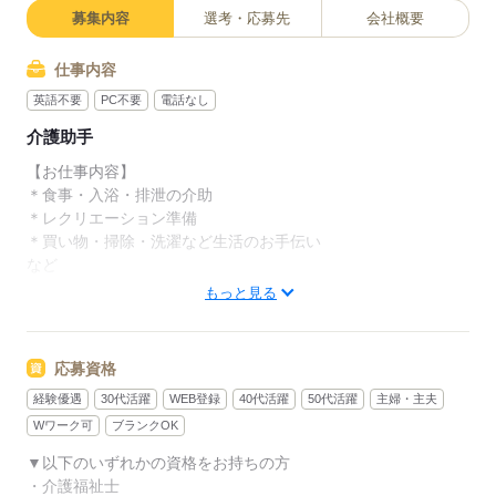
募集内容
選考・応募先
会社概要
仕事内容
英語不要
PC不要
電話なし
介護助手
【お仕事内容】
＊食事・入浴・排泄の介助
＊レクリエーション準備
＊買い物・掃除・洗濯など生活のお手伝い
など
もっと見る
お仕事中のアフターフォローも、信頼のおける関係を築くた
め、
毎日相談しやすい環境を整えてお待ちしております♪
応募資格
経験優遇
30代活躍
WEB登録
40代活躍
50代活躍
主婦・主夫
★様々な研修でフォローアップ★
無資格未経験者への研修プログラムや、eラーニングによる研修
Wワーク可
ブランクOK
も随時実施中！
▼以下のいずれかの資格をお持ちの方
・介護福祉士