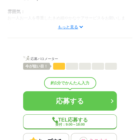
雰囲気：
お一人お一人を尊重したきめ細やかなケアサービスをお願いしま
す！
もっと見る
低い
高い
多い年齢層
男性
女性
男女の割合
応募バロメーター
ひとりで
みんなで
仕事の仕方
今が
狙い目！
しずか
にぎやか
職場の様子
約1分でかんたん入力
配属先部署：
老人施設（特養/老健/有料老人ホーム/グループホームetc.）
応募する
人数
35人
男女比
（男4：女6）
平均年齢
39歳
TEL応募する
概要：
受付：9:00～18:00
業界
医療・介護・福祉関連
事業内容
老人施設の運営
従業員数
30～99人