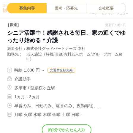
0
募集内容
選考・応募先
会社概要
キープ
ログイン
メニュー
派遣
更新日:3月1日
シニア活躍中！感謝される毎日。家の近くでゆ
ったり始める＊介護
派遣会社
株式会社グッドパートナーズ 本社
勤務先
老人施設（特養/老健/有料老人ホーム/グループホームet
c.）
時給 1,800 円 ～
交通費全額支給
介護助手
多摩市 / 聖蹟桜ヶ丘駅
1ヵ月～3ヵ月
早番のみ、日勤のみ、遅番のみ、夜勤専従、…
月曜 火曜 水曜 木曜 金曜 土曜 日曜…
約1分でかんたん入力