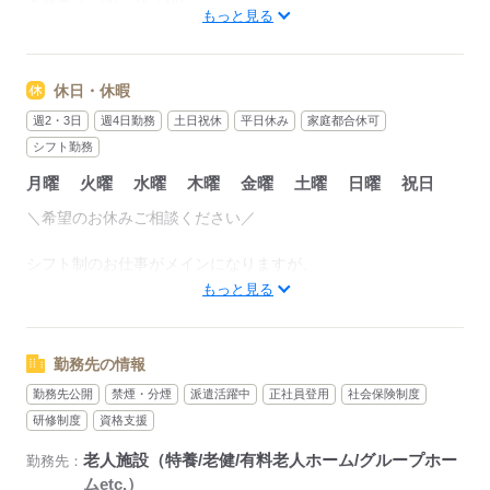
＊早番 7：00～16：00
もっと見る
＊日勤 9：00～18：00
＊遅番 10：00～19：00
＊夜勤 16：00～翌9：00
休日・休暇
（休憩1時間）
週2・3日
週4日勤務
土日祝休
平日休み
家庭都合休可
・深夜時間（22：00～翌5：00）は割り増し
シフト勤務
・時間外（残業）発生時手当別途有
月曜
火曜
水曜
木曜
金曜
土曜
日曜
祝日
・交通費全額支給
＼希望のお休みご相談ください／
●1日のお仕事の流れ（日勤）
08：30 出勤・夜勤スタッフからの申し送り
シフト制のお仕事がメインになりますが、
09：30 排泄介助や入居者の健康チェック
週2日～、フルタイム、固定休など
もっと見る
11：30 昼食準備、食事介助 食後に、服薬介助や口腔ケア
ご希望にあったお仕事をお探し致します！
15：00 散歩などの生活支援 入浴介助・機能訓練
17：00 申し送り、介護記録を作成して退勤
※連休もOKです
勤務先の情報
勤務先公開
禁煙・分煙
派遣活躍中
正社員登用
社会保険制度
応募する
応募する
研修制度
資格支援
老人施設（特養/老健/有料老人ホーム/グループホー
勤務先：
ムetc.）