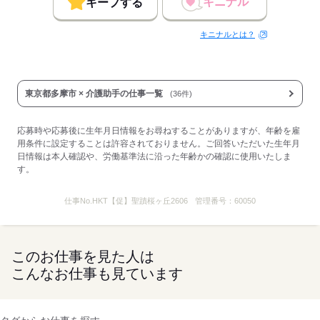
キニナル
キープする
応募する
キニナルとは？
東京都多摩市 × 介護助手の仕事一覧
(36件)
応募時や応募後に生年月日情報をお尋ねすることがありますが、年齢を雇
用条件に設定することは許容されておりません。ご回答いただいた生年月
日情報は本人確認や、労働基準法に沿った年齢かの確認に使用いたしま
す。
仕事No.
HKT【促】聖蹟桜ヶ丘2606
管理番号：
60050
このお仕事を見た人は
こんなお仕事も見ています