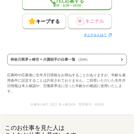
TEL応募する
受付：9:00～18:00
応募する
キニナル
キープする
キニナルとは？
神奈川県茅ヶ崎市 × 介護助手の仕事一覧
(25件)
応募時や応募後に生年月日情報をお尋ねすることがありますが、年齢を雇
用条件に設定することは許容されておりません。ご回答いただいた生年月
日情報は本人確認や、労働基準法に沿った年齢かの確認に使用いたしま
す。
仕事No.
HKT【促】茅ヶ崎2606
管理番号：
60050
このお仕事を見た人は