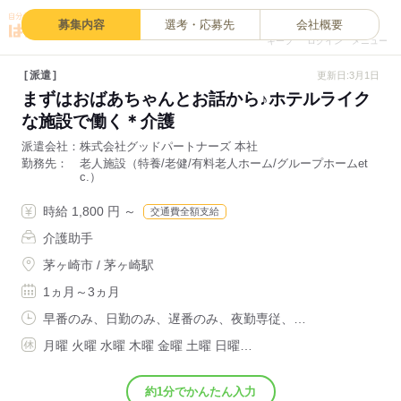
0
募集内容
選考・応募先
会社概要
キープ
ログイン
メニュー
派遣
更新日:3月1日
まずはおばあちゃんとお話から♪ホテルライク
な施設で働く＊介護
派遣会社
株式会社グッドパートナーズ 本社
勤務先
老人施設（特養/老健/有料老人ホーム/グループホームet
c.）
時給 1,800 円 ～
交通費全額支給
介護助手
茅ヶ崎市 / 茅ヶ崎駅
1ヵ月～3ヵ月
早番のみ、日勤のみ、遅番のみ、夜勤専従、…
月曜 火曜 水曜 木曜 金曜 土曜 日曜…
約1分でかんたん入力