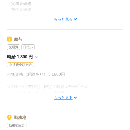
★手厚い取得支援制度★
・実務者研修
初任者研修や実務者研修取得のための受講費用を当社が負担。
・初任者研修
介護福祉士に合格された方には、お祝い金をプレゼント！
・ヘルパー1級
もっと見る
・ヘルパー2級
応募する
＊ブランク明けの方OK
給与
＊経験があれば無資格でもOK
＊資格・経験を高く評価します！
交通費
日払い
時給 1,800 円 ～
応募する
交通費全額支給
※無資格（経験あり）：1500円
＼1月～3月末限定！限定！時給UPｷｬﾝﾍﾟｰﾝ☆／
＊エントリー期間：1月～3月末
もっと見る
＊対象：
・初回契約中（最大2ヵ月）
・1月～3月末限定！3/31までにエントリーいただき、
その日を起点に3ヵ月以内にご就業いただいた方
勤務地
勤務地固定
※他のキャンペーンとの併用不可