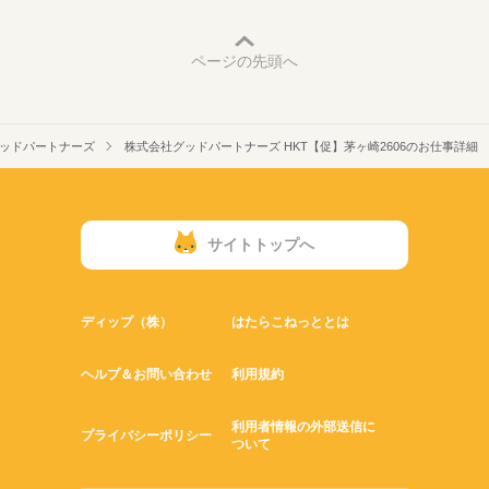
ページの先頭へ
ッドパートナーズ
株式会社グッドパートナーズ HKT【促】茅ヶ崎2606のお仕事詳細
サイトトップへ
ディップ（株）
はたらこねっととは
ヘルプ＆お問い合わせ
利用規約
利用者情報の外部送信に
プライバシーポリシー
ついて