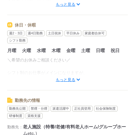
＊早番 7：00～16：00
もっと見る
＊日勤 9：00～18：00
＊遅番 10：00～19：00
＊夜勤 16：00～翌9：00
休日・休暇
（休憩1時間）
週2・3日
週4日勤務
土日祝休
平日休み
家庭都合休可
・深夜時間（22：00～翌5：00）は割り増し
シフト勤務
・時間外（残業）発生時手当別途有
月曜
火曜
水曜
木曜
金曜
土曜
日曜
祝日
・交通費全額支給
＼希望のお休みご相談ください／
●1日のお仕事の流れ（日勤）
08：30 出勤・夜勤スタッフからの申し送り
シフト制のお仕事がメインになりますが、
09：30 排泄介助や入居者の健康チェック
週2日～、フルタイム、固定休など
もっと見る
11：30 昼食準備、食事介助 食後に、服薬介助や口腔ケア
ご希望にあったお仕事をお探し致します！
15：00 散歩などの生活支援 入浴介助・機能訓練
17：00 申し送り、介護記録を作成して退勤
※連休もOKです
勤務先の情報
勤務先公開
禁煙・分煙
派遣活躍中
正社員登用
社会保険制度
応募する
応募する
研修制度
資格支援
老人施設（特養/老健/有料老人ホーム/グループホー
勤務先：
ムetc.）