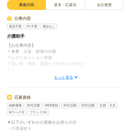
募集内容
選考・応募先
会社概要
仕事内容
英語不要
PC不要
電話なし
介護助手
【お仕事内容】
＊食事・入浴・排泄の介助
＊レクリエーション準備
＊買い物・掃除・洗濯など生活のお手伝い
など
もっと見る
お仕事中のアフターフォローも、信頼のおける関係を築くた
め、
毎日相談しやすい環境を整えてお待ちしております♪
応募資格
経験優遇
30代活躍
WEB登録
40代活躍
50代活躍
主婦・主夫
★様々な研修でフォローアップ★
無資格未経験者への研修プログラムや、eラーニングによる研修
Wワーク可
ブランクOK
も随時実施中！
▼以下のいずれかの資格をお持ちの方
・介護福祉士