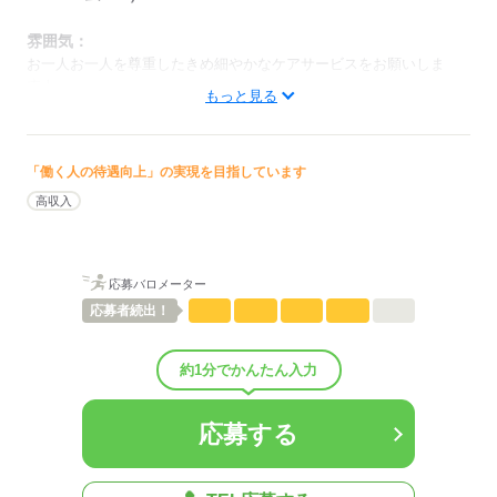
雰囲気：
お一人お一人を尊重したきめ細やかなケアサービスをお願いしま
す！
もっと見る
低い
高い
多い年齢層
「働く人の待遇向上」の実現を目指しています
男性
女性
男女の割合
高収入
ひとりで
みんなで
仕事の仕方
応募バロメーター
しずか
にぎやか
職場の様子
配属先部署：
応募者
続出！
老人施設（特養/老健/有料老人ホーム/グループホームetc.）
人数
35人
約1分でかんたん入力
男女比
（男4：女6）
平均年齢
39歳
概要：
応募する
業界
医療・介護・福祉関連
事業内容
老人施設の運営
従業員数
30～99人