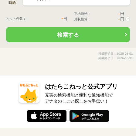
時給
-
円
平均時給：
-
件
ヒット件数：
-
円
月収換算：
?
検索する
掲載開始日：2026-03-01
掲載終了日：2026-08-31
はたらこねっと公式アプリ
充実の検索機能と便利な通知機能で
アナタのしごと探しをお手伝い！