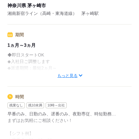
神奈川県 茅ヶ崎市
※退職日がエントリー日から半年たっていない方は対象外
※対象施設限定
湘南新宿ライン（高崎・東海道線） 茅ヶ崎駅
※東京本社限定
■月収例：316,800円＋残業代＋交通費
期間
（時給1,800円×8h×22日の場合）
1ヵ月～3ヵ月
■交通費全額支給
◆即日スタートOK
■日払い有※規定あり
◆入社日ご調整します
◆派遣期間：最短2ヵ月～
◆現在就業中の方もお待ちしています
応募する
もっと見る
まず、あなたの希望の働き方を教えてください。
ご相談だけでもOKです！
時間
残業なし
残10未満
10時～出社
応募する
早番のみ、日勤のみ、遅番のみ、夜勤専従、時短勤務…
まずはお気軽にご相談ください！
【シフト例】