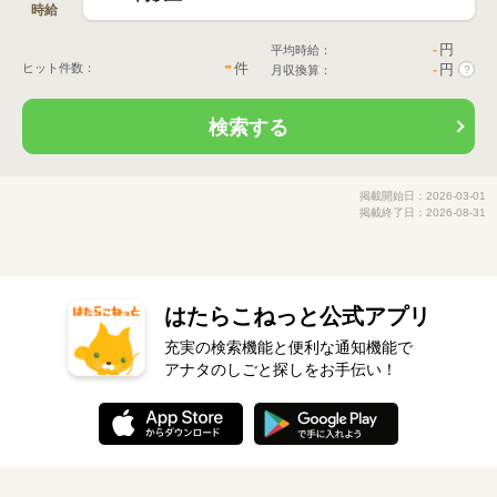
時給
-
円
平均時給：
-
件
ヒット件数：
-
円
月収換算：
?
検索する
掲載開始日：2026-03-01
掲載終了日：2026-08-31
はたらこねっと公式アプリ
充実の検索機能と便利な通知機能で
アナタのしごと探しをお手伝い！