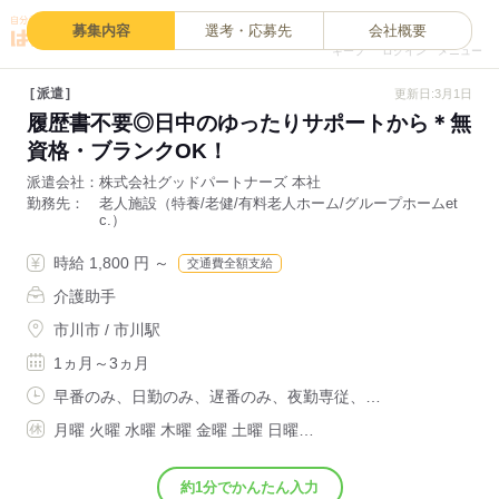
0
募集内容
選考・応募先
会社概要
キープ
ログイン
メニュー
派遣
更新日:3月1日
履歴書不要◎日中のゆったりサポートから＊無
資格・ブランクOK！
派遣会社
株式会社グッドパートナーズ 本社
勤務先
老人施設（特養/老健/有料老人ホーム/グループホームet
c.）
時給 1,800 円 ～
交通費全額支給
介護助手
市川市 / 市川駅
1ヵ月～3ヵ月
早番のみ、日勤のみ、遅番のみ、夜勤専従、…
月曜 火曜 水曜 木曜 金曜 土曜 日曜…
約1分でかんたん入力