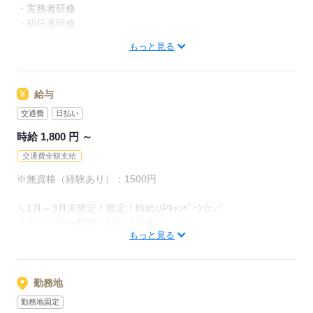
★手厚い取得支援制度★
・実務者研修
初任者研修や実務者研修取得のための受講費用を当社が負担。
・初任者研修
介護福祉士に合格された方には、お祝い金をプレゼント！
・ヘルパー1級
もっと見る
・ヘルパー2級
応募する
＊ブランク明けの方OK
給与
＊経験があれば無資格でもOK
＊資格・経験を高く評価します！
交通費
日払い
時給 1,800 円 ～
応募する
交通費全額支給
※無資格（経験あり）：1500円
＼1月～3月末限定！限定！時給UPｷｬﾝﾍﾟｰﾝ☆／
＊エントリー期間：1月～3月末
もっと見る
＊対象：
・初回契約中（最大2ヵ月）
・1月～3月末限定！3/31までにエントリーいただき、
その日を起点に3ヵ月以内にご就業いただいた方
勤務地
勤務地固定
※他のキャンペーンとの併用不可