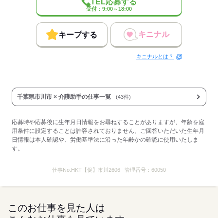
TEL応募する
受付：9:00～18:00
応募する
キニナル
キープする
キニナルとは？
千葉県市川市 × 介護助手の仕事一覧
(43件)
応募時や応募後に生年月日情報をお尋ねすることがありますが、年齢を雇
用条件に設定することは許容されておりません。ご回答いただいた生年月
日情報は本人確認や、労働基準法に沿った年齢かの確認に使用いたしま
す。
仕事No.
HKT【促】市川2606
管理番号：
60050
このお仕事を見た人は