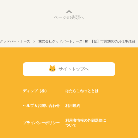
ページの先頭へ
グッドパートナーズ
株式会社グッドパートナーズ HKT【促】市川2606のお仕事詳細
サイトトップへ
ディップ（株）
はたらこねっととは
ヘルプ＆お問い合わせ
利用規約
利用者情報の外部送信に
プライバシーポリシー
ついて