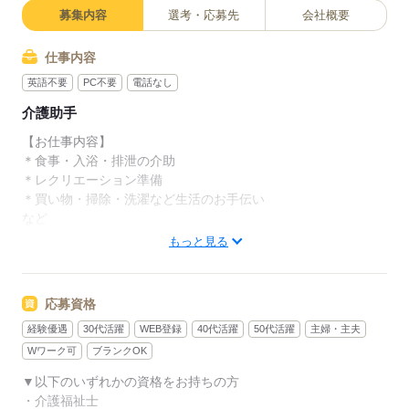
募集内容
選考・応募先
会社概要
仕事内容
英語不要
PC不要
電話なし
介護助手
【お仕事内容】
＊食事・入浴・排泄の介助
＊レクリエーション準備
＊買い物・掃除・洗濯など生活のお手伝い
など
もっと見る
お仕事中のアフターフォローも、信頼のおける関係を築くた
め、
毎日相談しやすい環境を整えてお待ちしております♪
応募資格
経験優遇
30代活躍
WEB登録
40代活躍
50代活躍
主婦・主夫
★様々な研修でフォローアップ★
無資格未経験者への研修プログラムや、eラーニングによる研修
Wワーク可
ブランクOK
も随時実施中！
▼以下のいずれかの資格をお持ちの方
・介護福祉士