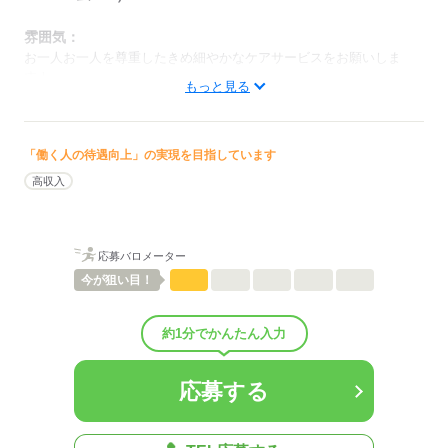
雰囲気：
お一人お一人を尊重したきめ細やかなケアサービスをお願いしま
す！
もっと見る
低い
高い
多い年齢層
「働く人の待遇向上」の実現を目指しています
男性
女性
男女の割合
高収入
ひとりで
みんなで
仕事の仕方
応募バロメーター
しずか
にぎやか
職場の様子
配属先部署：
今が
狙い目！
老人施設（特養/老健/有料老人ホーム/グループホームetc.）
人数
35人
約1分でかんたん入力
男女比
（男4：女6）
平均年齢
39歳
概要：
応募する
業界
医療・介護・福祉関連
事業内容
老人施設の運営
従業員数
30～99人