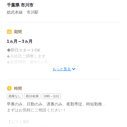
千葉県 市川市
※退職日がエントリー日から半年たっていない方は対象外
※対象施設限定
総武本線 市川駅
※東京本社限定
■月収例：316,800円＋残業代＋交通費
期間
（時給1,800円×8h×22日の場合）
1ヵ月～3ヵ月
■交通費全額支給
◆即日スタートOK
■日払い有※規定あり
◆入社日ご調整します
◆派遣期間：最短2ヵ月～
◆現在就業中の方もお待ちしています
応募する
もっと見る
まず、あなたの希望の働き方を教えてください。
ご相談だけでもOKです！
時間
残業なし
残10未満
10時～出社
応募する
早番のみ、日勤のみ、遅番のみ、夜勤専従、時短勤務…
まずはお気軽にご相談ください！
【シフト例】