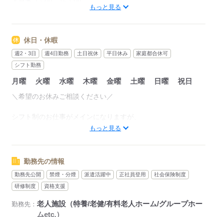
＊早番 7：00～16：00
もっと見る
＊日勤 9：00～18：00
＊遅番 10：00～19：00
＊夜勤 16：00～翌9：00
休日・休暇
（休憩1時間）
週2・3日
週4日勤務
土日祝休
平日休み
家庭都合休可
・深夜時間（22：00～翌5：00）は割り増し
シフト勤務
・時間外（残業）発生時手当別途有
月曜
火曜
水曜
木曜
金曜
土曜
日曜
祝日
・交通費全額支給
＼希望のお休みご相談ください／
●1日のお仕事の流れ（日勤）
08：30 出勤・夜勤スタッフからの申し送り
シフト制のお仕事がメインになりますが、
09：30 排泄介助や入居者の健康チェック
週2日～、フルタイム、固定休など
もっと見る
11：30 昼食準備、食事介助 食後に、服薬介助や口腔ケア
ご希望にあったお仕事をお探し致します！
15：00 散歩などの生活支援 入浴介助・機能訓練
17：00 申し送り、介護記録を作成して退勤
※連休もOKです
勤務先の情報
勤務先公開
禁煙・分煙
派遣活躍中
正社員登用
社会保険制度
応募する
応募する
研修制度
資格支援
老人施設（特養/老健/有料老人ホーム/グループホー
勤務先：
ムetc.）