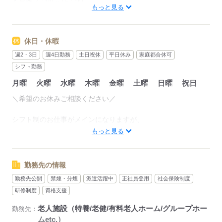
＊早番 7：00～16：00
もっと見る
＊日勤 9：00～18：00
＊遅番 10：00～19：00
＊夜勤 16：00～翌9：00
休日・休暇
（休憩1時間）
週2・3日
週4日勤務
土日祝休
平日休み
家庭都合休可
・深夜時間（22：00～翌5：00）は割り増し
シフト勤務
・時間外（残業）発生時手当別途有
月曜
火曜
水曜
木曜
金曜
土曜
日曜
祝日
・交通費全額支給
＼希望のお休みご相談ください／
●1日のお仕事の流れ（日勤）
08：30 出勤・夜勤スタッフからの申し送り
シフト制のお仕事がメインになりますが、
09：30 排泄介助や入居者の健康チェック
週2日～、フルタイム、固定休など
もっと見る
11：30 昼食準備、食事介助 食後に、服薬介助や口腔ケア
ご希望にあったお仕事をお探し致します！
15：00 散歩などの生活支援 入浴介助・機能訓練
17：00 申し送り、介護記録を作成して退勤
※連休もOKです
勤務先の情報
勤務先公開
禁煙・分煙
派遣活躍中
正社員登用
社会保険制度
応募する
応募する
研修制度
資格支援
老人施設（特養/老健/有料老人ホーム/グループホー
勤務先：
ムetc.）