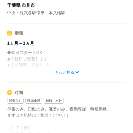
千葉県 市川市
※退職日がエントリー日から半年たっていない方は対象外
※対象施設限定
中央・総武各駅停車 本八幡駅
※東京本社限定
■月収例：316,800円＋残業代＋交通費
期間
（時給1,800円×8h×22日の場合）
1ヵ月～3ヵ月
■交通費全額支給
◆即日スタートOK
■日払い有※規定あり
◆入社日ご調整します
◆派遣期間：最短2ヵ月～
◆現在就業中の方もお待ちしています
応募する
もっと見る
まず、あなたの希望の働き方を教えてください。
ご相談だけでもOKです！
時間
残業なし
残10未満
10時～出社
応募する
早番のみ、日勤のみ、遅番のみ、夜勤専従、時短勤務…
まずはお気軽にご相談ください！
【シフト例】