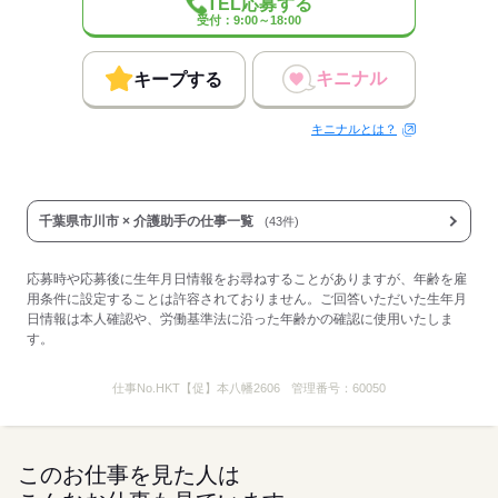
TEL応募する
受付：9:00～18:00
応募する
キニナル
キープする
キニナルとは？
千葉県市川市 × 介護助手の仕事一覧
(43件)
応募時や応募後に生年月日情報をお尋ねすることがありますが、年齢を雇
用条件に設定することは許容されておりません。ご回答いただいた生年月
日情報は本人確認や、労働基準法に沿った年齢かの確認に使用いたしま
す。
仕事No.
HKT【促】本八幡2606
管理番号：
60050
このお仕事を見た人は