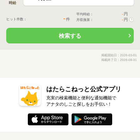
時給
-
円
平均時給：
-
件
ヒット件数：
-
円
月収換算：
?
検索する
掲載開始日：2026-03-01
掲載終了日：2026-08-31
はたらこねっと公式アプリ
充実の検索機能と便利な通知機能で
アナタのしごと探しをお手伝い！