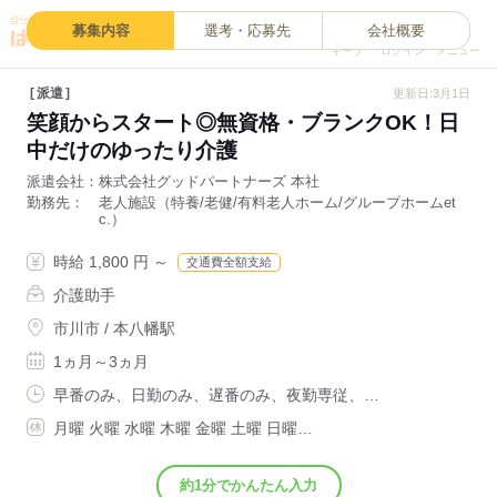
0
募集内容
選考・応募先
会社概要
キープ
ログイン
メニュー
派遣
更新日:3月1日
笑顔からスタート◎無資格・ブランクOK！日
中だけのゆったり介護
派遣会社
株式会社グッドパートナーズ 本社
勤務先
老人施設（特養/老健/有料老人ホーム/グループホームet
c.）
時給 1,800 円 ～
交通費全額支給
介護助手
市川市 / 本八幡駅
1ヵ月～3ヵ月
早番のみ、日勤のみ、遅番のみ、夜勤専従、…
月曜 火曜 水曜 木曜 金曜 土曜 日曜…
約1分でかんたん入力