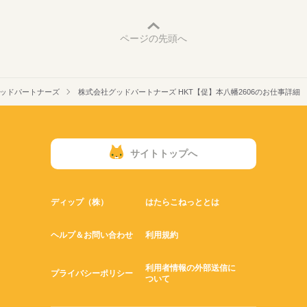
ページの先頭へ
ッドパートナーズ
株式会社グッドパートナーズ HKT【促】本八幡2606のお仕事詳細
サイトトップへ
ディップ（株）
はたらこねっととは
ヘルプ＆お問い合わせ
利用規約
利用者情報の外部送信に
プライバシーポリシー
ついて