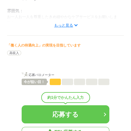
雰囲気：
お一人お一人を尊重したきめ細やかなケアサービスをお願いしま
す！
もっと見る
低い
高い
多い年齢層
「働く人の待遇向上」の実現を目指しています
男性
女性
男女の割合
高収入
ひとりで
みんなで
仕事の仕方
応募バロメーター
しずか
にぎやか
職場の様子
配属先部署：
今が
狙い目！
老人施設（特養/老健/有料老人ホーム/グループホームetc.）
人数
35人
約1分でかんたん入力
男女比
（男4：女6）
平均年齢
39歳
概要：
応募する
業界
医療・介護・福祉関連
事業内容
老人施設の運営
従業員数
30～99人