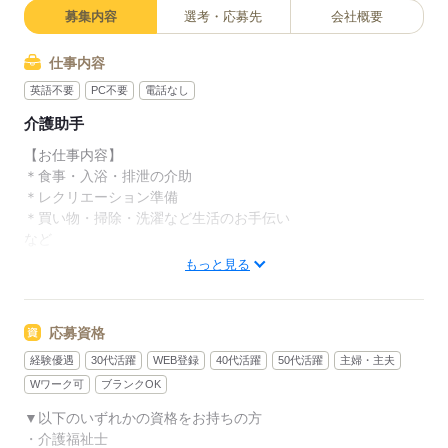
募集内容
選考・応募先
会社概要
仕事内容
英語不要
PC不要
電話なし
介護助手
【お仕事内容】
＊食事・入浴・排泄の介助
＊レクリエーション準備
＊買い物・掃除・洗濯など生活のお手伝い
など
もっと見る
お仕事中のアフターフォローも、信頼のおける関係を築くた
め、
毎日相談しやすい環境を整えてお待ちしております♪
応募資格
経験優遇
30代活躍
WEB登録
40代活躍
50代活躍
主婦・主夫
★様々な研修でフォローアップ★
無資格未経験者への研修プログラムや、eラーニングによる研修
Wワーク可
ブランクOK
も随時実施中！
▼以下のいずれかの資格をお持ちの方
・介護福祉士