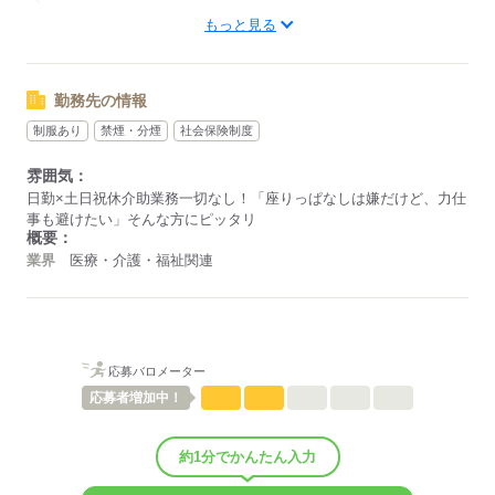
もっと見る
今の生活に合わせた時間帯の
曜日固定のご相談や
お仕事もご紹介可能です。
やむを得ないお休みなどは、
当社がしっかりサポートします◎
勤務先の情報
面談時にぜひ教えてください！
制服あり
禁煙・分煙
社会保険制度
完全週休2日制
土日祝休み
応募する
雰囲気：
日勤×土日祝休介助業務一切なし！「座りっぱなしは嫌だけど、力仕
事も避けたい」そんな方にピッタリ
応募する
概要：
業界
医療・介護・福祉関連
応募バロメーター
応募者
増加中！
約1分でかんたん入力