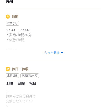
長期
時間
残業なし
8：30～17：00
＊実働7時間30分
＊休憩1時間
残業なし
もっと見る
フルタイム歓迎
平日のみOK
週4日以上OK
休日・休暇
午前
夕方
土日祝休
家庭都合休可
原則定時退社
土曜
日曜
祝日
▽私生活との両立が目指せる
／
￣￣￣￣￣￣￣￣￣￣￣￣￣
お休みは自分自身で
「家族との時間も欲しい」
交渉しなくてOK！
「家事の時間が足りない」など…
＼