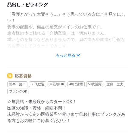
品出し・ピッキング
「看護とかって大変そう…」そう思っている方にこそ見てほし
い！
食事の配膳や、備品の補充がメインのお仕事です。
患者様の体に触れる「介助業務」は一切ありません。
重いものを持つなどありませんので、肩の痛みや腰痛が心配な
方も安心してスタートできます。
もっと見る
【給与】時給1350円
【勤務時間】8：30～17：00（実働7.5h／休憩1h）
【休日】土日祝休み
応募資格
【応募条件】無資格・未経験歓迎
【ポイント】介助業務はありません
新卒・第二
60代歓迎
未経験OK
40代活躍
50代活躍
主婦・主夫
ブランクOK
応募する
☆無資格・未経験からスタートOK！
医療の知識・資格・経験不問！
未経験から安定の医療業界で働けます◎お仕事にブランクがあ
る方もお気軽にご応募ください！