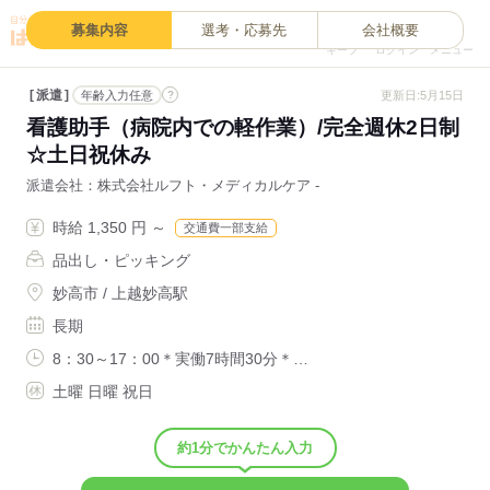
0
募集内容
選考・応募先
会社概要
キープ
ログイン
メニュー
派遣
?
更新日:5月15日
年齢入力任意
看護助手（病院内での軽作業）/完全週休2日制
☆土日祝休み
派遣会社
株式会社ルフト・メディカルケア -
時給 1,350 円 ～
交通費一部支給
品出し・ピッキング
妙高市 / 上越妙高駅
長期
8：30～17：00＊実働7時間30分＊…
土曜 日曜 祝日
約1分でかんたん入力