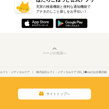
充実の検索機能と便利な通知機能で
アナタのしごと探しをお手伝い！
ページの先頭へ
社ルフト・メディカルケア
株式会社ルフト・メディカルケア 231_3◆ciuのお仕事詳細
サイトトップへ