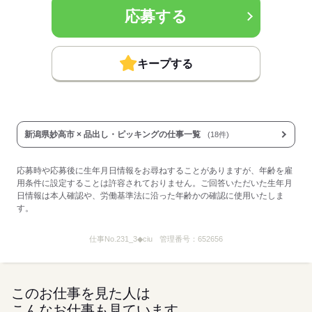
応募する
キープする
新潟県妙高市 × 品出し・ピッキングの仕事一覧
(18件)
応募時や応募後に生年月日情報をお尋ねすることがありますが、年齢を雇
用条件に設定することは許容されておりません。ご回答いただいた生年月
日情報は本人確認や、労働基準法に沿った年齢かの確認に使用いたしま
す。
仕事No.
231_3◆ciu
管理番号：
652656
このお仕事を見た人は
こんなお仕事も見ています