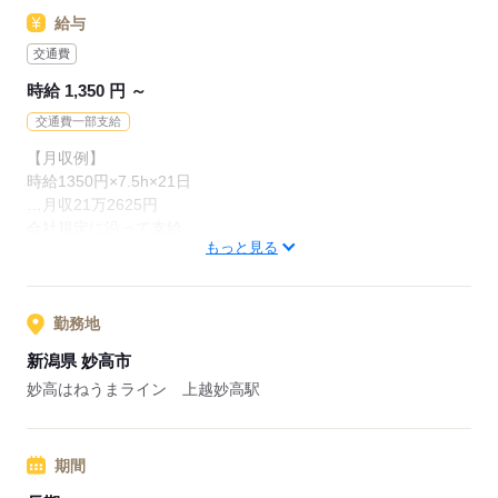
給与
交通費
時給 1,350 円 ～
交通費一部支給
【月収例】
時給1350円×7.5h×21日
…月収21万2625円
会社規定に沿って支給
もっと見る
応募する
勤務地
新潟県 妙高市
妙高はねうまライン 上越妙高駅
期間