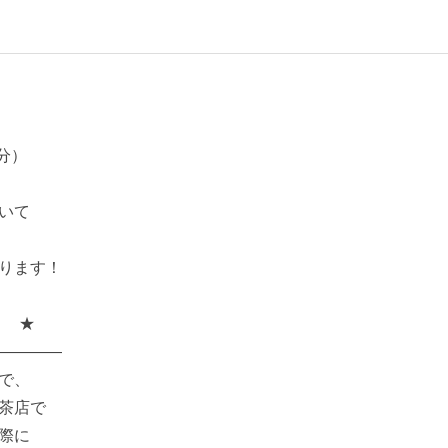
分）
いて
ります！
！ ★
――――
で、
茶店で
際に