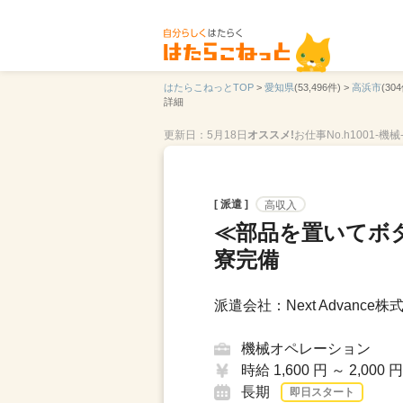
はたらこねっとTOP
>
愛知県
(53,496件) >
高浜市
(304
詳細
更新日：5月18日
オススメ!
お仕事No.h1001-機械-
[ 派遣 ]
高収入
≪部品を置いてボ
寮完備
派遣会社：Next Advance株
機械オペレーション
時給 1,600 円 ～ 2,000 円
長期
即日スタート