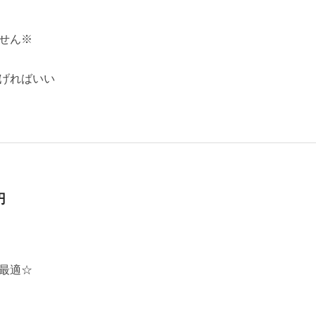
せん※
げればいい
円
最適☆