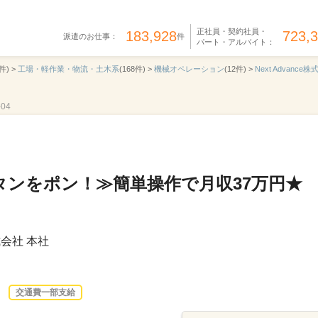
正社員・契約社員・
183,928
723,
派遣のお仕事：
件
パート・アルバイト：
件) >
工場・軽作業・物流・土木系
(168件) >
機械オペレーション
(12件) >
Next Advance
04
タンをポン！≫簡単操作で月収37万円★
式会社 本社
交通費一部支給