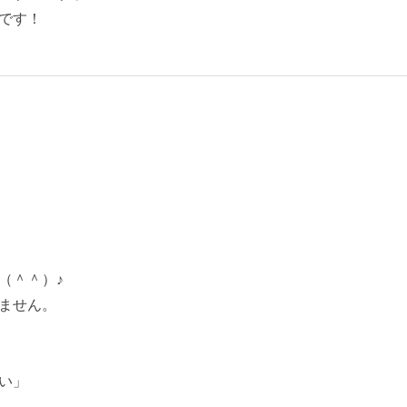
です！
（＾＾）♪
ません。
い」