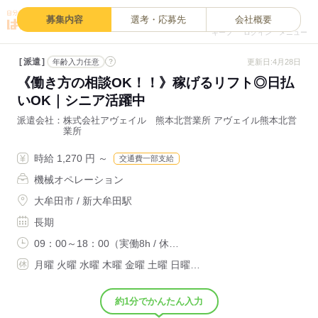
0
募集内容
選考・応募先
会社概要
キープ
ログイン
メニュー
派遣
?
更新日:4月28日
年齢入力任意
《働き方の相談OK！！》稼げるリフト◎日払
いOK｜シニア活躍中
派遣会社
株式会社アヴェイル 熊本北営業所 アヴェイル熊本北営
業所
時給 1,270 円 ～
交通費一部支給
機械オペレーション
大牟田市 / 新大牟田駅
長期
09：00～18：00（実働8h / 休…
月曜 火曜 水曜 木曜 金曜 土曜 日曜…
約1分でかんたん入力