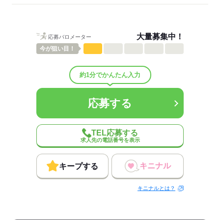
ひとりで
みんなで
仕事の仕方
しずか
にぎやか
職場の様子
大量募集中！
応募バロメーター
配属先部署：
今が
狙い目！
男女比
（男6：女4）
概要：
業界
流通・小売関連
約1分でかんたん入力
応募する
応募する
TEL応募する
求人先の電話番号を表示
キニナル
キープする
キニナルとは？