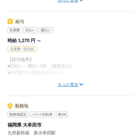
もっと見る
■学歴不問
■年齢不問
■正社員経験不問
給与
■転職回数不問
交通費
日払い
週払い
時給 1,270 円 ～
異業種からの転職者も多数..！
￣￣V￣￣￣￣￣￣￣￣￣￣￣￣￣￣
交通費一部支給
#居酒屋のホールスタッフ
【給与備考】
# 短期のデータ入力
■日払い・週払いOK （規定あり）
# ピッキング作業
■未経験でも高時給スタート
# ホテル受付
# コールセンター
もっと見る
# イベントスタッフ
月収例
# 組立作業
￣￣V￣￣￣￣￣￣￣￣￣
# アパレル販売..などなど！
時給1,270円×1日8h×21日
勤務地
＝21万3,360円
勤務地固定
バイク自転車
車OK
＋交通費は別途支給！
応募する
福岡県 大牟田市
【交通費備考】
九州新幹線 新大牟田駅
※規定支給