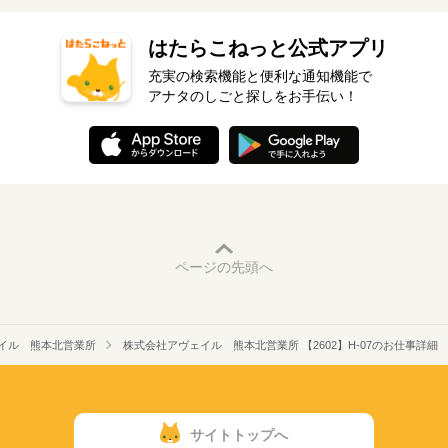
はたらこねっと公式アプリ
充実の検索機能と便利な通知機能で
アナタのしごと探しをお手伝い！
ページの先頭へ
イル 熊本北営業所
株式会社アヴェイル 熊本北営業所 【2602】H-07のお仕事詳細
サイトトップへ