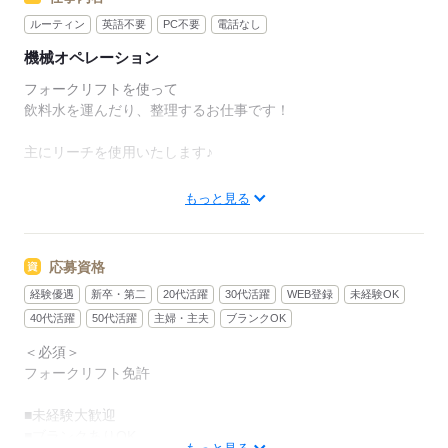
ルーティン
英語不要
PC不要
電話なし
機械オペレーション
フォークリフトを使って
飲料水を運んだり、整理するお仕事です！
主にリーチを使用いたします♪
フォークリフト以外にも
もっと見る
検品やピッキング作業もお願いいたします。
複雑な機械操作や計算はなし！
応募資格
ルール通りに運ぶ。
経験優遇
新卒・第二
20代活躍
30代活躍
WEB登録
未経験OK
このシンプルさが、
長く続けられる一番の理由です。
40代活躍
50代活躍
主婦・主夫
ブランクOK
＜必須＞
フォークリフト免許
応募する
■未経験大歓迎
■ブランクありOK