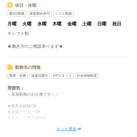
休日・休暇
週4日勤務
家庭都合休可
シフト勤務
月曜
火曜
水曜
木曜
金曜
土曜
日曜
祝日
※シフト制
★働き方のご相談承ります★
勤務先の情報
禁煙・分煙
派遣活躍中
OPスタッフ
社会保険制度
雰囲気：
＼長期勤務のお仕事です！／
★業界未経験OK
★派遣デビューOK
★安定した収入源確保
男性
女性
男女の割合
もっと見る