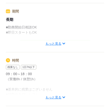
期間
応募する
長期
■勤務開始日相談OK
■即日スタートもOK
もっと見る
応募する
時間
残業なし
1日7h以下
09：00～18：00
（実働8h / 休憩1h）
■基本的に残業はございません
■日勤のみワンシフト
もっと見る
応募する