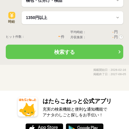
時給
-
円
平均時給：
-
件
ヒット件数：
-
円
月収換算：
?
検索する
掲載開始日：2026-02-16
掲載終了日：2027-08-05
はたらこねっと公式アプリ
充実の検索機能と便利な通知機能で
アナタのしごと探しをお手伝い！