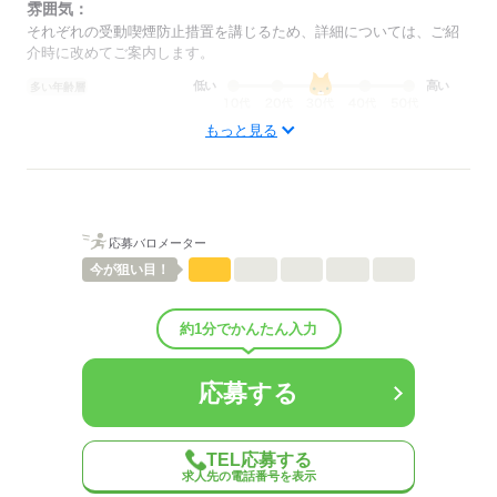
雰囲気：
それぞれの受動喫煙防止措置を講じるため、詳細については、ご紹
介時に改めてご案内します。
低い
高い
多い年齢層
もっと見る
ひとりで
みんなで
仕事の仕方
しずか
にぎやか
職場の様子
配属先部署：
品質管理課
応募バロメーター
今が
狙い目！
平均年齢
30歳
概要：
業界
メーカー関連
約1分でかんたん入力
応募する
応募する
TEL応募する
求人先の電話番号を表示