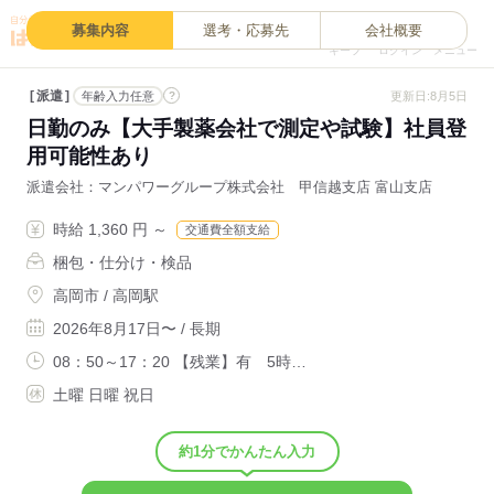
0
募集内容
選考・応募先
会社概要
キープ
ログイン
メニュー
派遣
?
更新日:8月5日
年齢入力任意
日勤のみ【大手製薬会社で測定や試験】社員登
用可能性あり
派遣会社
マンパワーグループ株式会社 甲信越支店 富山支店
時給 1,360 円 ～
交通費全額支給
梱包・仕分け・検品
高岡市 / 高岡駅
2026年8月17日〜 / 長期
08：50～17：20 【残業】有 5時…
土曜 日曜 祝日
約1分でかんたん入力