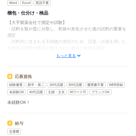
Word
Excel
英語不要
梱包・仕分け・検品
【大手製薬会社で測定や試験】
・試料を瓶や皿に分取し、乾燥や灰化させた後の試料の重量を
測定
・試料内に含まれる不純物の測定のため、試薬・試液を用いた
呈色反応試験や製品に処方された成分の有無を確認
・試料の製剤特性を確認するため、粒の大きさや溶け易さの測
もっと見る
定などの試験を実施
＊ビーカー、フラスコ、メスシリンダー等の計量器や、成分分
析機を使用します♪
応募資格
＊試液が目に入らないよう保護具着用します♪
経験優遇
新卒・第二
20代活躍
30代活躍
履歴書不要
WEB登録
【男女比】【配属先部署】品質管理課【部署人数】
未経験OK
40代活躍
主婦・主夫
Wワーク可
ブランクOK
【職場環境】
未経験OK！
【服装】作業服貸与【休憩室】あり
・お昼食堂利用OK！
＊3年後に契約社員に登用のチャンスあり！その後、頑張り次第
給与
で正社員への道もあり◎
交通費