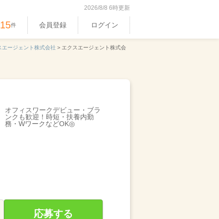
2026/8/8 6時更新
515
会員登録
ログイン
件
スエージェント株式会社
>
エクスエージェント株式会
オフィスワークデビュー・ブラ
ンクも歓迎！時短・扶養内勤
務・WワークなどOK◎
応募する