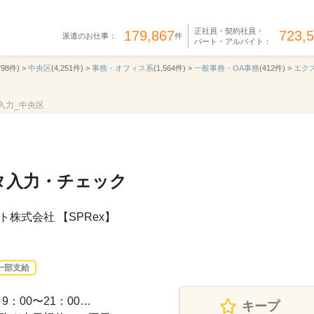
正社員・契約社員・
179,867
723,
派遣のお仕事：
件
パート・アルバイト：
798件) >
中央区
(4,251件) >
事務・オフィス系
(1,564件) >
一般事務・OA事務
(412件) >
エク
の入力_中央区
タ入力・チェック
株式会社 【SPRex】
一部支給
：00〜21：00…
キープ