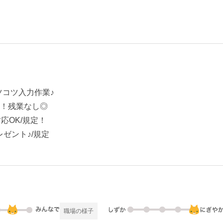
ツコツ入力作業♪
K！残業なし◎
応OK/規定！
ゼント♪/規定
職場の様子