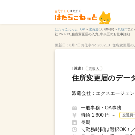
はたらこねっとTOP
>
北海道
(30,604件) >
札幌市
(12,
社 260213_住所変更届の入力_中央区のお仕事詳細
更新日：8月7日
お仕事No.260213_住所変更届
[ 派遣 ]
高収入
住所変更届のデー
派遣会社：エクスエージェント
一般事務・OA事務
時給 1,600 円 ～
交通費
長期
＼勤務時間は選択OK！／9