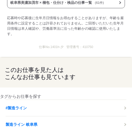
岐阜県美濃加茂市 × 梱包・仕分け・検品の仕事一覧
(61件)
応募時や応募後に生年月日情報をお尋ねすることがありますが、年齢を雇
用条件に設定することは許容されておりません。ご回答いただいた生年月
日情報は本人確認や、労働基準法に沿った年齢かの確認に使用いたしま
す。
仕事No.
1401h-夕
管理番号：
410750
このお仕事を見た人は
こんなお仕事も見ています
タグからお仕事を探す
#製造ライン
製造ライン 岐阜県