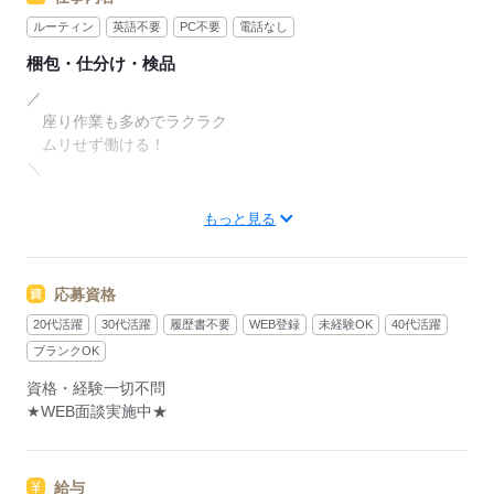
ルーティン
英語不要
PC不要
電話なし
梱包・仕分け・検品
／
座り作業も多めでラクラク
ムリせず働ける！
＼
飲料用アルミ缶製品の製造工場でのお仕事！
もっと見る
かる～いアルミ製品のチェックなので
体への負担も少ないお仕事です。
応募資格
20代活躍
30代活躍
履歴書不要
WEB登録
未経験OK
40代活躍
▼作業手順
（1）製造ラインから流れてきた
ブランクOK
アルミ缶を抜き取ります
資格・経験一切不問
★WEB面談実施中★
（2）キズやへこみがないかを
目視で確認
給与
（3）既定のサイズかを確認