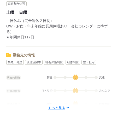
応募する
家庭都合休可
土曜
日曜
土日休み（完全週休２日制）
GW・お盆・年末年始に長期休暇あり（会社カレンダーに準ず
る）
★年間休日117日
勤務先の情報
禁煙・分煙
派遣活躍中
社会保険制度
研修制度
寮・社宅
男性
女性
男女の割合
ひとりで
みんなで
仕事の仕方
しずか
にぎやか
職場の様子
もっと見る
配属先部署：
男女比
（男5：女5）