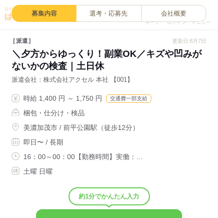
0
募集内容
選考・応募先
会社概要
キープ
ログイン
メニュー
派遣
更新日:8月7日
＼夕方からゆっくり！副業OK／キズや凹みが
ないかの検査｜土日休
派遣会社
株式会社アクセル 本社 【001】
時給 1,400 円 ～ 1,750 円
交通費一部支給
梱包・仕分け・検品
美濃加茂市 / 前平公園駅（徒歩12分）
即日〜 / 長期
16：00～00：00【勤務時間】実働：…
土曜 日曜
約1分でかんたん入力