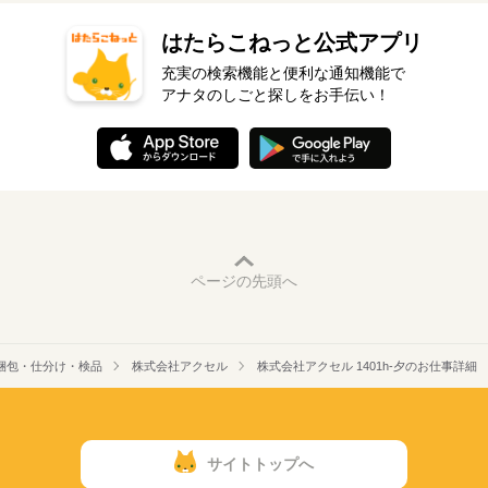
はたらこねっと公式アプリ
充実の検索機能と便利な通知機能で
アナタのしごと探しをお手伝い！
ページの先頭へ
梱包・仕分け・検品
株式会社アクセル
株式会社アクセル 1401h-夕のお仕事詳細
サイトトップへ