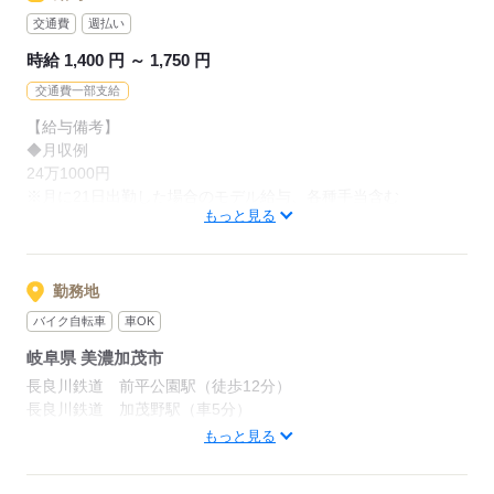
交通費
週払い
（4）上記基準に合わない製品を選別します
時給 1,400 円 ～ 1,750 円
座り作業も多く、
交通費一部支給
製品はとても軽いので
【給与備考】
モクモクと集中して作業したい方に
◆月収例
ピッタリのお仕事です♪
24万1000円
※月に21日出勤した場合のモデル給与、各種手当含む
また、空調完備なので
もっと見る
一年中過ごしやすいのが魅力★
【交通費備考】
■規定あり
ぜひお問い合わせください！
＜最短2営業日で採用決定も！＞
勤務地
★WEB面談も対応中★
バイク自転車
車OK
応募する
岐阜県 美濃加茂市
応募する
長良川鉄道 前平公園駅（徒歩12分）
長良川鉄道 加茂野駅（車5分）
高山本線 美濃太田駅（車10分）
もっと見る
★WEB面談実施中★