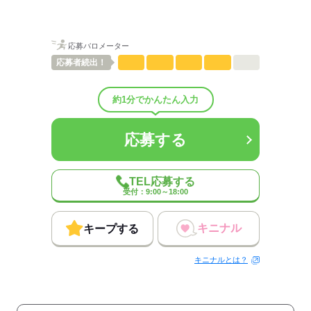
概要：
業界
メーカー関連
応募バロメーター
応募する
応募者
続出！
約1分でかんたん入力
応募する
TEL応募する
受付：9:00～18:00
キニナル
キープする
キニナルとは？