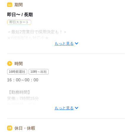
期間
応募する
即日〜 / 長期
即日スタート
＜最短2営業日で採用決定も！＞
★WEB面談も対応中★
もっと見る
応募する
時間
16時前退社
10時～出社
16：00～00：00
【勤務時間】
実働：7時間15分
休憩時間：45分
もっと見る
残業なし・ありのご希望を伺います！
休日・休暇