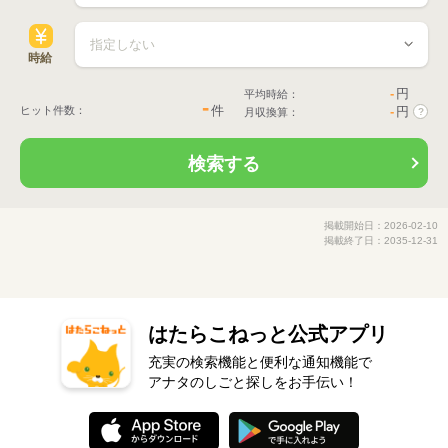
時給
-
円
平均時給：
-
件
ヒット件数：
-
円
月収換算：
?
検索する
掲載開始日：2026-02-10
掲載終了日：2035-12-31
はたらこねっと公式アプリ
充実の検索機能と便利な通知機能で
アナタのしごと探しをお手伝い！