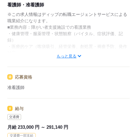
★ご利用メリット
看護師・准看護師
日本最大級の求人情報の中からぴったりな求人をご紹
介。
※この求人情報はディップの転職エージェントサービスによる
履歴書作成のアドバイスや面接日の調整だけでなく、
職業紹介になります。
お給料、お休み、入職時期の交渉もサポートします。
■業務内容：障がい者支援施設での看護業務
・健康管理・服薬管理・状態観察（バイタル、症状評価、記
【もちろん無料】
録）
費用は一切かかりません。
・医療的ケア（喀痰吸引、経管栄養、創処置・褥瘡予防、発作
対応）
もっと見る
・受診調整・付き添い、嘱託医対応、医療機関連携
・生活支援への看護的助言（食事・排泄・睡眠・行動）、感染
対策・衛生・安全管理
応募資格
・個別支援計画への参画、家族支援・多職種連携、緊急時対応
准看護師
★おすすめポイント★
利用者様と中長期的に関係性を築ける、やりがいのあるお仕事
です。
給与
医療行為は少なめです。
保育園が利用でき、育児中の方やこれからライフイベントを迎
交通費
える方も安心して業務を開始できます。
月給 233,000 円 ～ 291,140 円
真駒内駅より送迎バスあり！
交通費一部支給