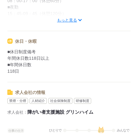
08：00-17：00（休憩60分）
■夜勤
15：45-09：45（休憩120分）
もっと見る
応募する
休日・休暇
■休日制度備考
年間休日数118日以上
■年間休日数
118日
求人会社の情報
禁煙・分煙
人材紹介
社会保険制度
研修制度
障がい者支援施設 グリンハイム
求人会社：
ひとりで
みんなで
仕事の仕方