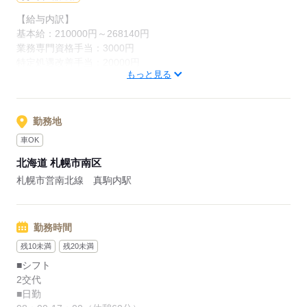
【給与内訳】
応募する
基本給：210000円～268140円
業務専門資格手当：3000円
特定処遇改善手当：20000円
もっと見る
※月給には上記手当を一律含みます
応募する
勤務地
車OK
北海道 札幌市南区
札幌市営南北線 真駒内駅
勤務時間
残10未満
残20未満
■シフト
2交代
■日勤