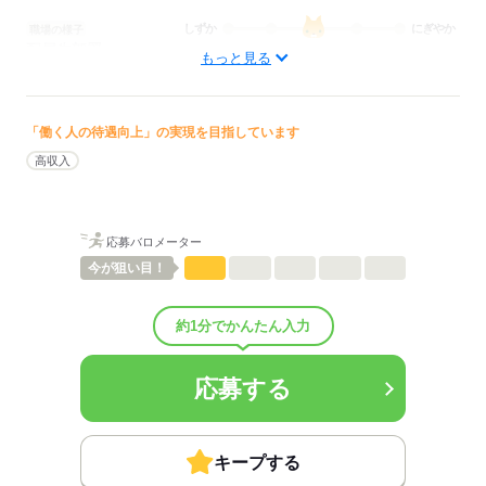
しずか
にぎやか
職場の様子
配属先部署：
もっと見る
看護に関する業務
待遇・福利厚生：
■昇給：年1回
■賞与：4.1ヶ月/年
「働く人の待遇向上」の実現を目指しています
■賞与備考：なし
高収入
■退職金制度：有（勤続1年以上）
■退職金制度備考：退職金共済加入
■その他手当：
業務専門資格手当 3,000円～6,000円
応募バロメーター
扶養手当：13,000円（配偶者）6500円／人（その他）
今が
狙い目！
■受動喫煙防止措置：
屋内禁煙
約1分でかんたん入力
応募する
応募する
キープする