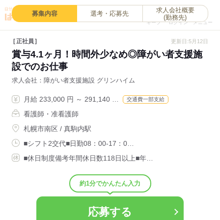
求人会社概要
0
募集内容
選考・応募先
(勤務先)
キープ
ログイン
メニュー
正社員
更新日:5月12日
賞与4.1ヶ月！時間外少なめ◎障がい者支援施
設でのお仕事
求人会社
障がい者支援施設 グリンハイム
月給 233,000 円 ～ 291,140 …
交通費一部支給
看護師・准看護師
札幌市南区 / 真駒内駅
■シフト2交代■日勤08：00-17：0…
■休日制度備考年間休日数118日以上■年…
約1分でかんたん入力
応募する