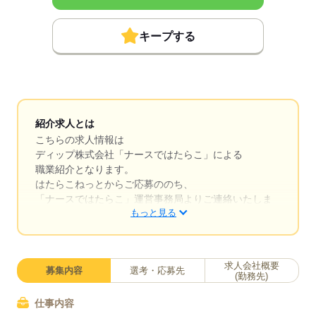
キープする
紹介求人とは
こちらの求人情報は
ディップ株式会社「ナースではたらこ」による
職業紹介となります。
はたらこねっとからご応募ののち、
「ナースではたらこ」運営事務局よりご連絡いたしま
もっと見る
す。
★職業紹介とは？
求職中の看護師さんの転職を専任の
求人会社概要
募集内容
選考・応募先
キャリアアドバイザーが入職まで無料でサポートいた
(勤務先)
します。
仕事内容