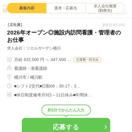
求人会社概要
0
募集内容
選考・応募先
(勤務先)
キープ
ログイン
メニュー
正社員
更新日:5月12日
2026年オープン◎施設内訪問看護・管理者の
お仕事
求人会社
ソエルガーデン桶川
月給 432,500 円 ～ 447,500 …
交通費一部支給
看護師・准看護師
桶川市 / 桶川駅
■シフト2交代■日勤08：30-17：3…
■休日制度備考月9日～11日休み■年間休…
約1分でかんたん入力
応募する