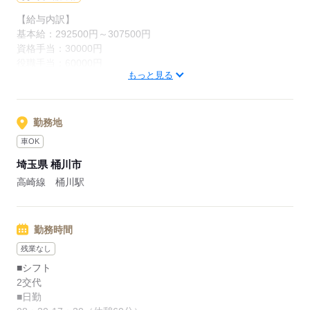
年間休日が121日あり、夜勤の明け休みなどを利用してメリハ
【給与内訳】
リのある勤務が可能です！
基本給：292500円～307500円
資格手当：30000円
役職手当：60000円
応募する
もっと見る
職務手当：50000円
※月給には上記手当を一律含みます
勤務地
応募する
車OK
埼玉県 桶川市
高崎線 桶川駅
勤務時間
残業なし
■シフト
2交代
■日勤