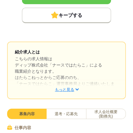
キープする
紹介求人とは
こちらの求人情報は
ディップ株式会社「ナースではたらこ」による
職業紹介となります。
はたらこねっとからご応募ののち、
「ナースではたらこ」運営事務局よりご連絡いたしま
もっと見る
す。
★職業紹介とは？
求職中の看護師さんの転職を専任の
求人会社概要
募集内容
選考・応募先
キャリアアドバイザーが入職まで無料でサポートいた
(勤務先)
します。
仕事内容