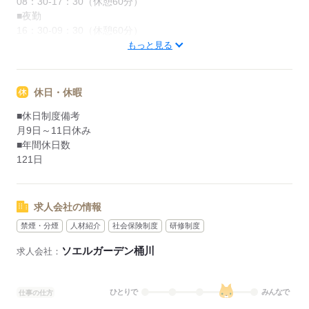
08：30-17：30（休憩60分）
■夜勤
16：30-09：30（休憩60分）
もっと見る
応募する
休日・休暇
■休日制度備考
月9日～11日休み
■年間休日数
121日
求人会社の情報
禁煙・分煙
人材紹介
社会保険制度
研修制度
ソエルガーデン桶川
求人会社：
ひとりで
みんなで
仕事の仕方