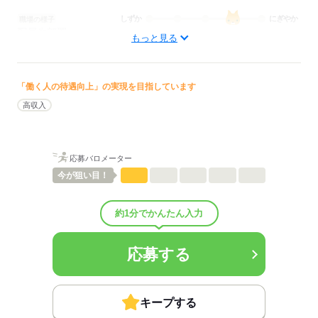
しずか
にぎやか
職場の様子
配属先部署：
もっと見る
訪問看護
待遇・福利厚生：
■昇給：年1回
■賞与備考：規定による
「働く人の待遇向上」の実現を目指しています
■退職金制度：有（勤続3年以上）
高収入
■退職金制度備考：
■その他福利厚生：
福利厚生倶楽部（ベネフィットステーション）
インフルエンザ予防接種補助金支給
応募バロメーター
無料歯科健診
今が
狙い目！
従業員持株会
社員会制度（社員の互助会制度）
銀行協定による住宅ローン金利優遇
約1分でかんたん入力
財形貯蓄制度
再雇用制度あり
■受動喫煙防止措置：
応募する
屋内禁煙
応募する
キープする