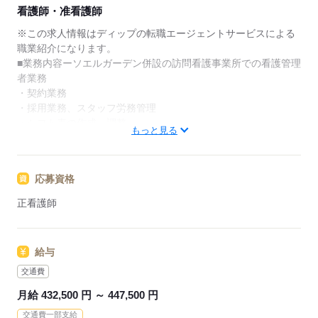
★ご利用メリット
看護師・准看護師
日本最大級の求人情報の中からぴったりな求人をご紹
介。
※この求人情報はディップの転職エージェントサービスによる
履歴書作成のアドバイスや面接日の調整だけでなく、
職業紹介になります。
お給料、お休み、入職時期の交渉もサポートします。
■業務内容ーソエルガーデン併設の訪問看護事業所での看護管理
者業務
【もちろん無料】
・契約業務
費用は一切かかりません。
・採用業務、スタッフ労務管理
・シフト表の作成、調整
もっと見る
・訪問ルート表の作成・管理
・各種帳票の管理
・サービス担当者会議への参加
応募資格
・保険請求に係る業務
・会議、研修、ミーティング等の管理
正看護師
・ご家族様への連絡、報告等
・地域連携、営業活動、行政対応
・訪問医や薬局等との連絡調整、対応
給与
・必要時の訪問看護業務
交通費
★おすすめポイント★
月給 432,500 円 ～ 447,500 円
2026年4月オープン！新しい組織を0から作り上げるやりがいの
交通費一部支給
ある環境です。