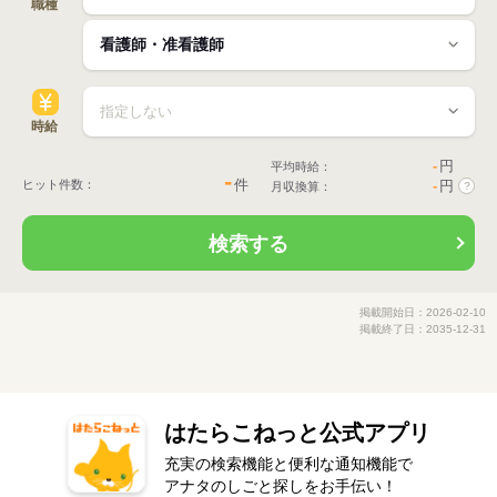
職種
時給
-
円
平均時給：
-
件
ヒット件数：
-
円
月収換算：
?
検索する
掲載開始日：2026-02-10
掲載終了日：2035-12-31
はたらこねっと公式アプリ
充実の検索機能と便利な通知機能で
アナタのしごと探しをお手伝い！