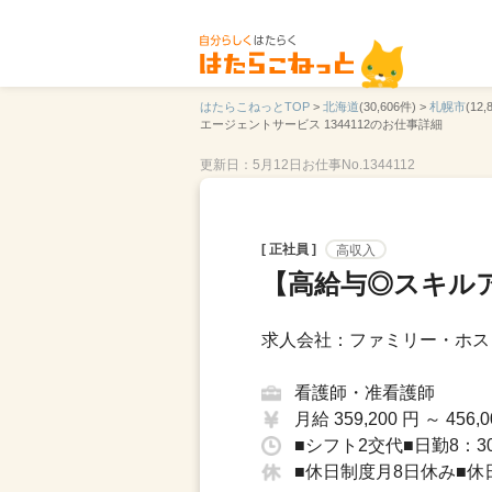
はたらこねっとTOP
>
北海道
(30,606件) >
札幌市
(12,
エージェントサービス 1344112のお仕事詳細
更新日：5月12日
お仕事No.1344112
[ 正社員 ]
高収入
【高給与◎スキル
求人会社：ファミリー・ホス
看護師・准看護師
月給 359,200 円 ～ 456,0
■シフト2交代■日勤8：30
■休日制度月8日休み■