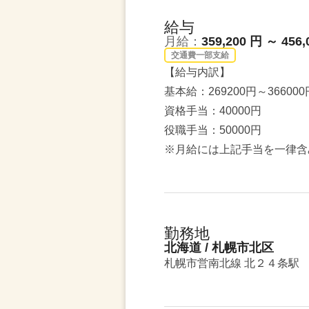
給与
月給：
359,200 円 ～ 456,
交通費一部支給
【給与内訳】
基本給：269200円～366000
資格手当：40000円
役職手当：50000円
※月給には上記手当を一律含
勤務地
北海道 / 札幌市北区
札幌市営南北線 北２４条駅