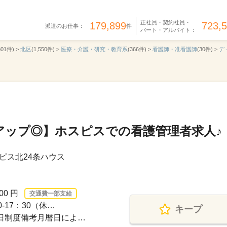
正社員・契約社員・
179,899
723,
派遣のお仕事：
件
パート・アルバイト：
801件) >
北区
(1,550件) >
医療・介護・研究・教育系
(366件) >
看護師・准看護師
(30件) >
デ
アップ◎】ホスピスでの看護管理者求人♪
ピス北24条ハウス
00 円
交通費一部支給
-17：30（休…
キープ
休日制度備考月暦日によ…