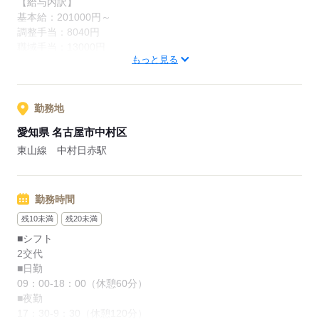
【給与内訳】
応募する
基本給：201000円～
調整手当：8040円
職域手当：13000円
もっと見る
※月給には上記手当を一律含みます
応募する
勤務地
愛知県 名古屋市中村区
東山線 中村日赤駅
勤務時間
残10未満
残20未満
■シフト
2交代
■日勤
09：00-18：00（休憩60分）
■夜勤
17：30-9：30（休憩120分）