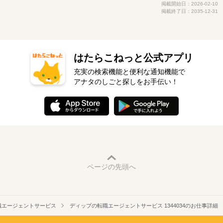
掲載開始日：2026-02-10
掲載終了日：2035-12-31
はたらこねっと公式アプリ
充実の検索機能と便利な通知機能で
アナタのしごと探しをお手伝い！
ページの先頭へ
職エージェントサービス
ディップの転職エージェントサービス 1344034のお仕事詳細