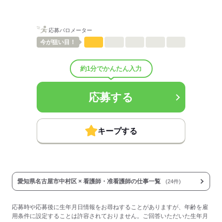
■昇給：年1回
■賞与備考：964,800円～（前年度実績）
■退職金制度：有（勤続3年以上）
応募バロメーター
■退職金制度備考：
■その他手当：
今が
狙い目！
扶養手当：1人目16,000円
住居手当（借家の場合）：最高21,000円
約1分でかんたん入力
■受動喫煙防止措置：
敷地内禁煙
応募する
応募する
キープする
愛知県名古屋市中村区 × 看護師・准看護師の仕事一覧
(24件)
応募時や応募後に生年月日情報をお尋ねすることがありますが、年齢を雇
用条件に設定することは許容されておりません。ご回答いただいた生年月