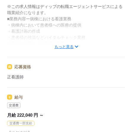
介。
※この求人情報はディップの転職エージェントサービスによる
履歴書作成のアドバイスや面接日の調整だけでなく、
職業紹介になります。
お給料、お休み、入職時期の交渉もサポートします。
■業務内容ー病棟における看護業務
・病棟内において患者様への医療の提供
【もちろん無料】
・看護計画の作成
費用は一切かかりません。
・患者様の検温などバイタルチェック業務
・医師の指示による看護管理業務
もっと見る
・医師診療の補助、採血・点滴等の処置、入院患者様のケア
★おすすめポイント★
応募資格
地域包括ケア・療養病棟を有しており、幅広い看護に携わるこ
とができます。
正看護師
多職種との連携を行い、患者様の在宅復帰に向けた看護を学べ
ます！
時間外も少なめで、夜勤の明け休みを利用して、プライベート
給与
も充実◎
託児所があるため、育児中の方の他、これからライフイベント
交通費
を迎える方にもおすすめ♪
月給 222,040 円 ～
駅からも徒歩7分とアクセス良好です◎
交通費一部支給