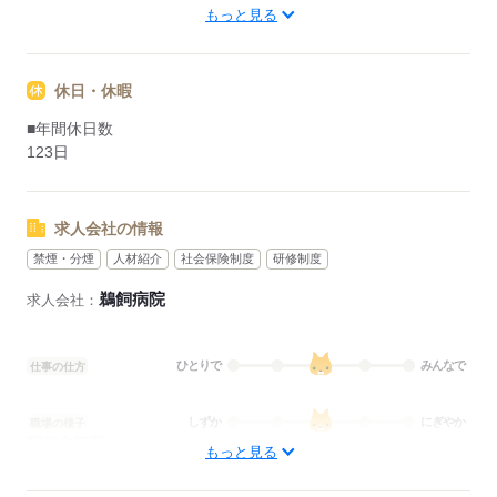
■備考
もっと見る
07：00-16：00/11：00-20：00までの勤務あり
休日・休暇
応募する
■年間休日数
123日
求人会社の情報
禁煙・分煙
人材紹介
社会保険制度
研修制度
鵜飼病院
求人会社：
ひとりで
みんなで
仕事の仕方
しずか
にぎやか
職場の様子
配属先部署：
もっと見る
病棟
待遇・福利厚生：