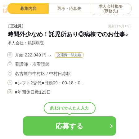
求人会社概要
0
募集内容
選考・応募先
(勤務先)
キープ
ログイン
メニュー
正社員
更新日:5月12日
時間外少なめ！託児所あり◎病棟でのお仕事♪
求人会社
鵜飼病院
月給 222,040 円 ～
交通費一部支給
看護師・准看護師
名古屋市中村区 / 中村日赤駅
■シフト2交代■日勤09：00-18：0…
■年間休日数123日
約1分でかんたん入力
応募する