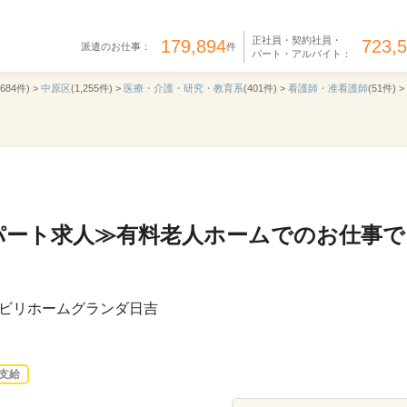
正社員・契約社員・
179,894
723,
派遣のお仕事：
件
パート・アルバイト：
,684件) >
中原区
(1,255件) >
医療・介護・研究・教育系
(401件) >
看護師・准看護師
(51件) >
パート求人≫有料老人ホームでのお仕事で
ビリホームグランダ日吉
支給