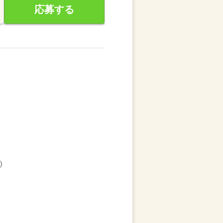
応募する
）