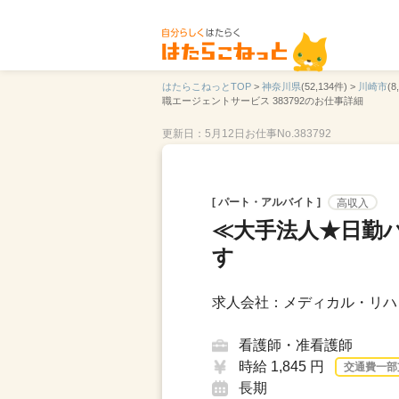
はたらこねっとTOP
>
神奈川県
(52,134件) >
川崎市
(8
職エージェントサービス 383792のお仕事詳細
更新日：5月12日
お仕事No.383792
[ パート・アルバイト ]
高収入
≪大手法人★日勤
す
求人会社：メディカル・リハ
看護師・准看護師
時給 1,845 円
交通費一部
長期