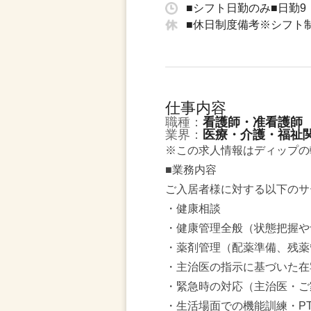
■シフト日勤のみ■日勤9：
■休日制度備考※シフト
仕事内容
職種：
看護師・准看護師
業界：
医療・介護・福祉
※この求人情報はディップの
■業務内容
ご入居者様に対する以下のサ
・健康相談
・健康管理全般（状態把握や
・薬剤管理（配薬準備、残薬
・主治医の指示に基づいた在
・緊急時の対応（主治医・ご
・生活場面での機能訓練・PT/