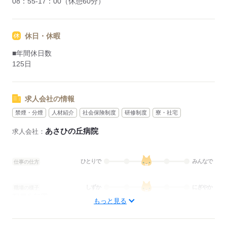
08：55-17：00（休憩60分）
休日・休暇
■年間休日数
125日
求人会社の情報
禁煙・分煙
人材紹介
社会保険制度
研修制度
寮・社宅
あさひの丘病院
求人会社：
ひとりで
みんなで
仕事の仕方
しずか
にぎやか
職場の様子
配属先部署：
もっと見る
外来
待遇・福利厚生：
■昇給：年1回