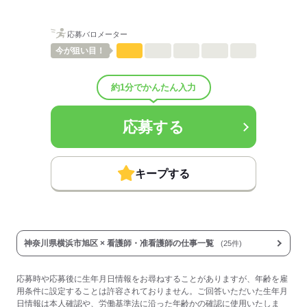
■賞与：3.4ヶ月/年
■賞与備考：なし
応募バロメーター
■退職金制度：有（勤続3年以上）
■退職金制度備考：
今が
狙い目！
■その他福利厚生：
・職員食堂あり、昼食は選べるお弁当注文可能（1日毎に申込可）
約1分でかんたん入力
・1食300円、金額上乗せでオプションメニューあり
・夜勤時は夕食・朝食つき（無料）
■その他手当：
応募する
扶養手当 10000円／月
保育・学童手当 10000円／月（2名分まで）
確定拠出年金加入奨励手当（拠出額に応じて）
■受動喫煙防止措置：
キープする
敷地内禁煙
応募する
神奈川県横浜市旭区 × 看護師・准看護師の仕事一覧
(25件)
応募時や応募後に生年月日情報をお尋ねすることがありますが、年齢を雇
用条件に設定することは許容されておりません。ご回答いただいた生年月
日情報は本人確認や、労働基準法に沿った年齢かの確認に使用いたしま