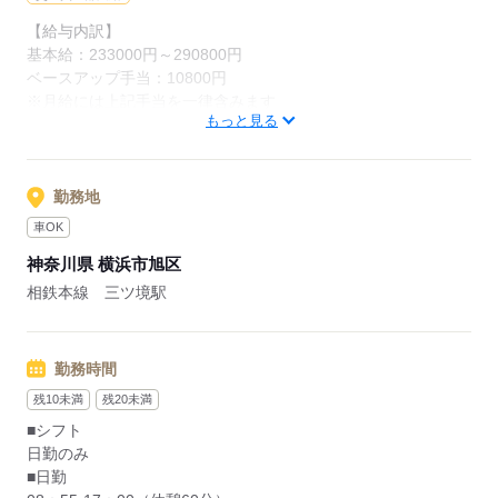
【給与内訳】
応募する
基本給：233000円～290800円
ベースアップ手当：10800円
※月給には上記手当を一律含みます
もっと見る
応募する
勤務地
車OK
神奈川県 横浜市旭区
相鉄本線 三ツ境駅
勤務時間
残10未満
残20未満
■シフト
日勤のみ
■日勤