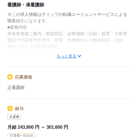
★ご利用メリット
看護師・准看護師
日本最大級の求人情報の中からぴったりな求人をご紹
介。
※この求人情報はディップの転職エージェントサービスによる
履歴書作成のアドバイスや面接日の調整だけでなく、
職業紹介になります。
お給料、お休み、入職時期の交渉もサポートします。
■業務内容
外来患者様ご案内・相談対応・診察補助／記録・処置・注射等
【もちろん無料】
電話での診察予約受付・変更、患者様からの相談対応・記録
費用は一切かかりません。
処方に対する疑義照会対応
退院患者様へ外来診察についてご説明
もっと見る
中央材料室の物品管理・発注・払い出し対応
外来周りの消毒
※外来人数：1日平均約60名
応募資格
★おすすめポイント
正看護師
精神科救急病棟（スーパー救急病棟）を中心に、早期治療・早
期社会復帰の拠点として機能しています。
診察がスムーズに進むよう、スピード感や臨機応変な対応力も
給与
求められます。
精神科未経験でスタートする方も多く、わからないことやつま
交通費
ずくポイントも質問しやすい雰囲気です。
月給 243,800 円 ～ 301,600 円
職員食堂も完備♪
交通費一部支給