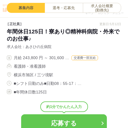
求人会社概要
0
募集内容
選考・応募先
(勤務先)
キープ
ログイン
メニュー
正社員
更新日:5月12日
年間休日125日！寮あり◎精神科病院・外来で
のお仕事♪
求人会社
あさひの丘病院
月給 243,800 円 ～ 301,600 …
交通費一部支給
看護師・准看護師
横浜市旭区 / 三ツ境駅
■シフト日勤のみ■日勤08：55-17：…
■年間休日数125日
約1分でかんたん入力
応募する