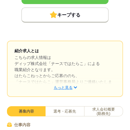
キープする
紹介求人とは
こちらの求人情報は
ディップ株式会社「ナースではたらこ」による
職業紹介となります。
はたらこねっとからご応募ののち、
「ナースではたらこ」運営事務局よりご連絡いたしま
もっと見る
す。
★職業紹介とは？
求職中の看護師さんの転職を専任の
求人会社概要
募集内容
選考・応募先
キャリアアドバイザーが入職まで無料でサポートいた
(勤務先)
します。
仕事内容