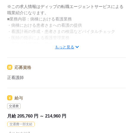
介。
※この求人情報はディップの転職エージェントサービスによる
履歴書作成のアドバイスや面接日の調整だけでなく、
職業紹介になります。
お給料、お休み、入職時期の交渉もサポートします。
■業務内容：病棟における看護業務
・病棟における患者さまへの看護の提供
【もちろん無料】
・看護計画の作成・患者さまの検温などバイタルチェック
費用は一切かかりません。
・医師の指示による看護管理業務
・医師の診療補助、採血
もっと見る
・点滴などの処置、入院患者さまのケア
★おすすめポイント★
応募資格
精神科未経験で入職する方が多く、わからないことやつまずく
ポイントは先輩スタッフに相談しやすい環境です。
正看護師
学研のeラーニングも導入済♪
子育てサポート企業として認定されていて、育児中の方も協力
し合いながら勤務しています。
給与
年間休日は120日以上で夜勤の明け休みを活用し、メリハリを
つけた勤務が可能です！
交通費
月給 205,760 円 ～ 214,960 円
応募する
交通費一部支給