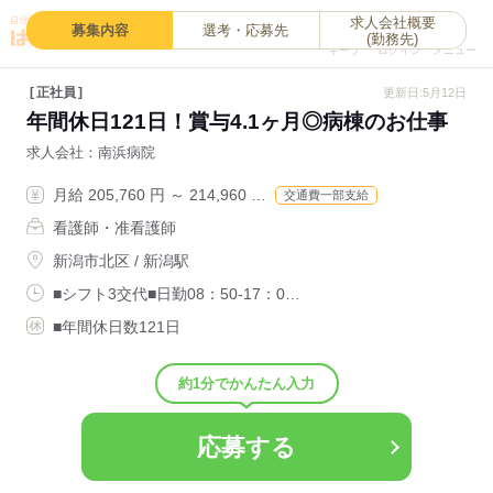
求人会社概要
0
募集内容
選考・応募先
(勤務先)
キープ
ログイン
メニュー
正社員
更新日:5月12日
年間休日121日！賞与4.1ヶ月◎病棟のお仕事
求人会社
南浜病院
月給 205,760 円 ～ 214,960 …
交通費一部支給
看護師・准看護師
新潟市北区 / 新潟駅
■シフト3交代■日勤08：50-17：0…
■年間休日数121日
約1分でかんたん入力
応募する