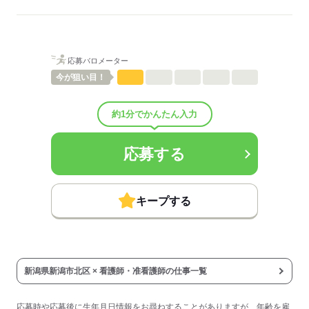
待遇・福利厚生：
■昇給：年1回
■賞与：4.1ヶ月/年
■賞与備考：なし
応募バロメーター
■退職金制度：有（勤続3年以上）
■退職金制度備考：
今が
狙い目！
■その他福利厚生：
試用期間：2か月～3か月「雇用形態・給与は同条件」
約1分でかんたん入力
■その他手当：
職能手当 22,000円～23,000円
調整手当 7,920円～8,330円
応募する
深夜割増 月14000円程度
■受動喫煙防止措置：
敷地内禁煙
キープする
応募する
新潟県新潟市北区 × 看護師・准看護師の仕事一覧
応募時や応募後に生年月日情報をお尋ねすることがありますが、年齢を雇