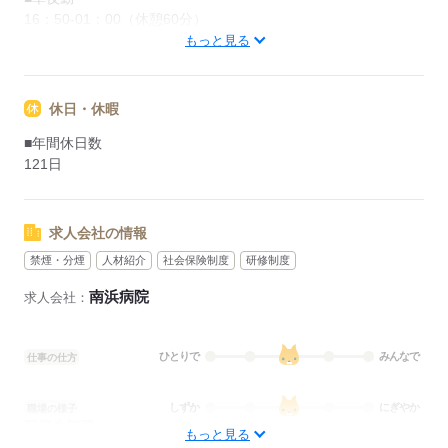
16：50-01：00（休憩60分）
■深夜勤
もっと見る
00：50-09：00（休憩60分）
休日・休暇
応募する
■年間休日数
121日
求人会社の情報
禁煙・分煙
人材紹介
社会保険制度
研修制度
南浜病院
求人会社：
ひとりで
みんなで
仕事の仕方
しずか
にぎやか
職場の様子
配属先部署：
もっと見る
病棟