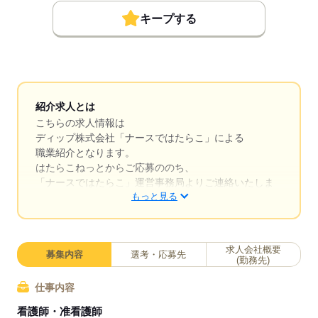
キープする
紹介求人とは
こちらの求人情報は
ディップ株式会社「ナースではたらこ」による
職業紹介となります。
はたらこねっとからご応募ののち、
「ナースではたらこ」運営事務局よりご連絡いたしま
もっと見る
す。
★職業紹介とは？
求職中の看護師さんの転職を専任の
求人会社概要
募集内容
選考・応募先
キャリアアドバイザーが入職まで無料でサポートいた
(勤務先)
します。
仕事内容
★ご利用メリット
看護師・准看護師
日本最大級の求人情報の中からぴったりな求人をご紹