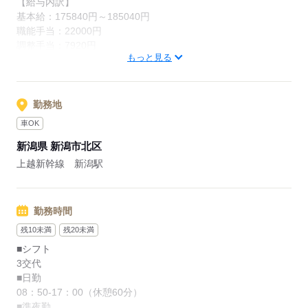
【給与内訳】
基本給：175840円～185040円
職能手当：22000円
調整手当：7920円
もっと見る
※月給には上記手当を一律含みます
応募する
勤務地
車OK
新潟県 新潟市北区
上越新幹線 新潟駅
勤務時間
残10未満
残20未満
■シフト
3交代
■日勤
08：50-17：00（休憩60分）
■準夜勤