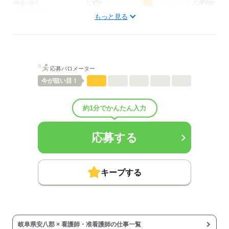
しずか
にぎやか
職場の様子
配属先部署：
もっと見る
看護に関する業務
待遇・福利厚生：
■昇給：年1回
■賞与：3.6ヶ月/年
■賞与備考：なし
応募バロメーター
■退職金制度：有（勤続1年以上）
■退職金制度備考：
今が
狙い目！
■その他福利厚生：
退職金共済加入
約1分でかんたん入力
■その他手当：
規定により支給
扶養手当：配偶者16,000円／子6,000円
応募する
住宅手当：最高26,000円
■受動喫煙防止措置：
屋内禁煙
キープする
応募する
岐阜県安八郡 × 看護師・准看護師の仕事一覧