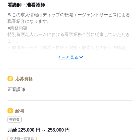
★ご利用メリット
看護師・准看護師
日本最大級の求人情報の中からぴったりな求人をご紹
介。
※この求人情報はディップの転職エージェントサービスによる
履歴書作成のアドバイスや面接日の調整だけでなく、
職業紹介になります。
お給料、お休み、入職時期の交渉もサポートします。
■業務内容
特別養護老人ホームにおける看護業務全般に従事していただき
【もちろん無料】
ます。
費用は一切かかりません。
・健康チェック（体温・血圧・脈拍・酸素などの日々の確認）
・服薬管理
もっと見る
・医療処置（注射、点滴、採血、創傷処置、ストマ・胃ろう管
理など）
・体調変化の観察・判断
応募資格
・記録・申し送り（他職種チームと連携してケアを共有）
・緊急時の対応（救急搬送の判断・報告）等
正看護師
★おすすめポイント★
◎プラチナくるみん・くるみん認定企業！ユースエール認定企
給与
業！
他にも働きやすさ改善に取り組み、様々な制度に認定されてい
交通費
る法人です。
月給 225,000 円 ～ 255,000 円
◎残業月2時間程度！
交通費一部支給
メリハリをつけて勤務することができます。