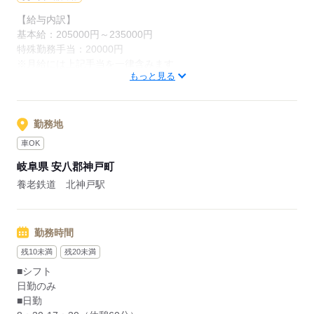
【給与内訳】
基本給：205000円～235000円
応募する
特殊勤務手当：20000円
※月給には上記手当を一律含みます
もっと見る
応募する
勤務地
車OK
岐阜県 安八郡神戸町
養老鉄道 北神戸駅
勤務時間
残10未満
残20未満
■シフト
日勤のみ
■日勤