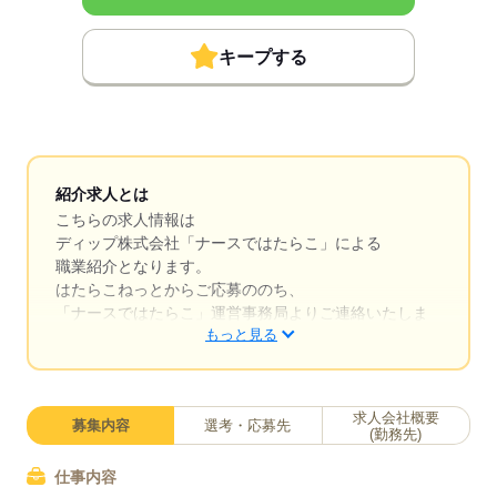
キープする
紹介求人とは
こちらの求人情報は
ディップ株式会社「ナースではたらこ」による
職業紹介となります。
はたらこねっとからご応募ののち、
「ナースではたらこ」運営事務局よりご連絡いたしま
もっと見る
す。
★職業紹介とは？
求職中の看護師さんの転職を専任の
求人会社概要
募集内容
選考・応募先
キャリアアドバイザーが入職まで無料でサポートいた
(勤務先)
します。
仕事内容