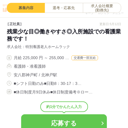
求人会社概要
0
募集内容
選考・応募先
(勤務先)
キープ
ログイン
メニュー
正社員
更新日:5月12日
残業少な目◎働きやすさ◎入所施設での看護業
務です！
求人会社
特別養護老人ホームラック
月給 225,000 円 ～ 255,000 …
交通費一部支給
看護師・准看護師
安八郡神戸町 / 北神戸駅
■シフト日勤のみ■日勤8：30-17：3…
■休日制度月9日休み■休日制度備考※ロー…
約1分でかんたん入力
応募する