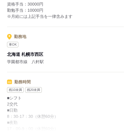
資格手当：30000円
す！
勤勉手当：10000円
また年間休日は115日でメリハリをつけて勤務することができ
※月給には上記手当を一律含みます
ます。
◆アクセスについて
JR八軒駅から徒歩15分、
勤務地
車通勤も可能（駐車場無料）です◎
車OK
北海道 札幌市西区
応募する
学園都市線 八軒駅
勤務時間
残10未満
残20未満
■シフト
2交代
■日勤
8：30-17：30（休憩60分）
■夜勤
17：00-9：00（休憩60分）