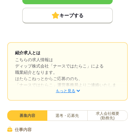
キープする
紹介求人とは
こちらの求人情報は
ディップ株式会社「ナースではたらこ」による
職業紹介となります。
はたらこねっとからご応募ののち、
「ナースではたらこ」運営事務局よりご連絡いたしま
もっと見る
す。
★職業紹介とは？
求職中の看護師さんの転職を専任の
求人会社概要
募集内容
選考・応募先
キャリアアドバイザーが入職まで無料でサポートいた
(勤務先)
します。
仕事内容