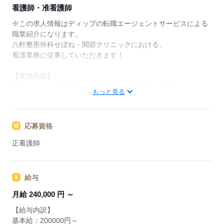
★ご利用メリット
看護師・准看護師
日本最大級の求人情報の中からぴったりな求人をご紹
介。
※この求人情報はディップの転職エージェントサービスによる
履歴書作成のアドバイスや面接日の調整だけでなく、
職業紹介になります。
お給料、お休み、入職時期の交渉もサポートします。
八軒整形外科せぼね・関節クリニックにおける、
看護業務に従事していただきます！
【もちろん無料】
費用は一切かかりません。
【業務内容】
病棟における入院患者の看護業務と外来業務をお願いいたしま
もっと見る
す。
・外来における診療、検査の介助
・バイタルチェック業務
応募資格
・医師の指示による看護管理業務
・看護計画の作成 など
正看護師
【病院について】
・病床数：19床
給与
・1日の外来患者数：平均93.1人
・電子カルテ
月給 240,000 円 ～
【給与内訳】
◆働きやすさ◎
基本給：200000円～
残業ほぼなしのため、ご家庭やプライベートと両立が可能で