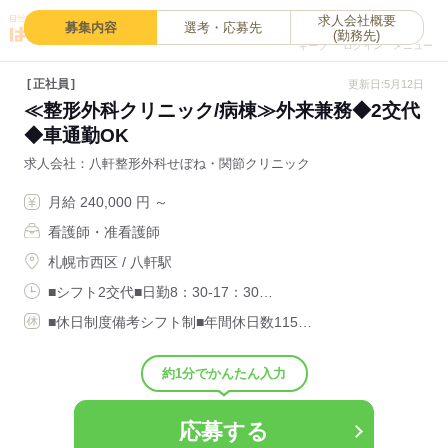
求人会社概要
0
募集内容
選考・応募先
(勤務先)
キープ
ログイン
メニュー
正社員
更新日:5月12日
≪整形外科クリニック/病棟≫外来兼務◆2交代
◆車通勤OK
求人会社
八軒整形外科せぼね・関節クリニック
月給 240,000 円 ～
看護師・准看護師
札幌市西区 / 八軒駅
■シフト2交代■日勤8：30-17：30…
■休日制度備考シフト制■年間休日数115…
約1分でかんたん入力
応募する