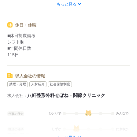
■備考
もっと見る
変形労働時間制の単位
1ヶ月単位
休日・休暇
応募する
■休日制度備考
シフト制
■年間休日数
115日
求人会社の情報
禁煙・分煙
人材紹介
社会保険制度
八軒整形外科せぼね・関節クリニック
求人会社：
ひとりで
みんなで
仕事の仕方
しずか
にぎやか
職場の様子
配属先部署：