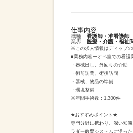
仕事内容
職種：
看護師・准看護師
業界：
医療・介護・福祉
※この求人情報はディップの
■業務内容ーオペ室での看護
・器械出し、外回りの介助
・術前訪問、術後訪問
・器械、物品の準備
・環境整備
※年間手術数：1,300件
★おすすめポイント★
専門分野に携わり、深い知識
ラダー教育システムに沿った