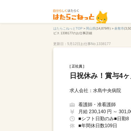
はたらこねっとTOP
>
岡山県
(14,879件) >
倉敷市
(3,5
ビス 1338177のお仕事詳細
更新日：5月12日
お仕事No.1338177
[ 正社員 ]
日祝休み！賞与4ヶ
求人会社：水島中央病院
看護師・准看護師
月給 230,140 円 ～ 301,0
■シフト日勤のみ■日勤8：
■年間休日数109日