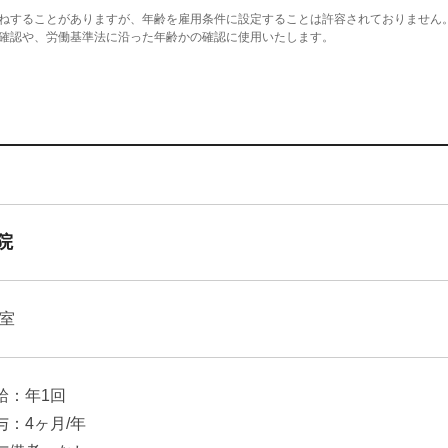
ねすることがありますが、年齢を雇用条件に設定することは許容されておりません
確認や、労働基準法に沿った年齢かの確認に使用いたします。
院
室
給：年1回
与：4ヶ月/年