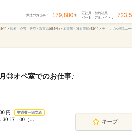
正社員・契約社員・
179,880
723,
派遣のお仕事：
件
パート・アルバイト：
08件) >
医療・介護・研究・教育系
(687件) >
看護師・准看護師
(53件) >
ディップの転職エー
月◎オペ室でのお仕事♪
00 円
交通費一部支給
30-17：00（…
キープ