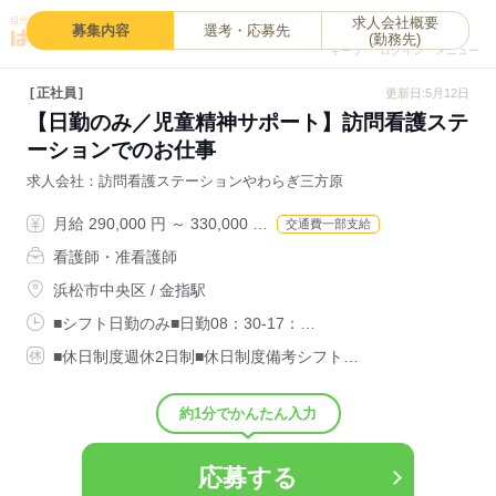
求人会社概要
0
募集内容
選考・応募先
(勤務先)
キープ
ログイン
メニュー
正社員
更新日:5月12日
【日勤のみ／児童精神サポート】訪問看護ステ
ーションでのお仕事
求人会社
訪問看護ステーションやわらぎ三方原
月給 290,000 円 ～ 330,000 …
交通費一部支給
看護師・准看護師
浜松市中央区 / 金指駅
■シフト日勤のみ■日勤08：30-17：…
■休日制度週休2日制■休日制度備考シフト…
約1分でかんたん入力
応募する