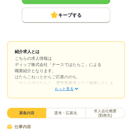
キープする
紹介求人とは
こちらの求人情報は
ディップ株式会社「ナースではたらこ」による
職業紹介となります。
はたらこねっとからご応募ののち、
「ナースではたらこ」運営事務局よりご連絡いたしま
もっと見る
す。
★職業紹介とは？
求職中の看護師さんの転職を専任の
求人会社概要
募集内容
選考・応募先
キャリアアドバイザーが入職まで無料でサポートいた
(勤務先)
します。
仕事内容