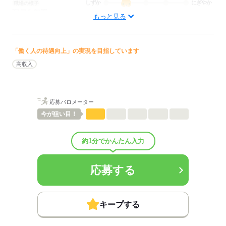
しずか
にぎやか
職場の様子
配属先部署：
もっと見る
訪問看護
待遇・福利厚生：
■昇給：年1回
■賞与備考：1万円～50万円（前年度実績）
「働く人の待遇向上」の実現を目指しています
■退職金制度：有（勤続3年以上）
高収入
■退職金制度備考：退職金共済
■受動喫煙防止措置：
屋内禁煙
応募バロメーター
今が
狙い目！
応募する
約1分でかんたん入力
応募する
キープする