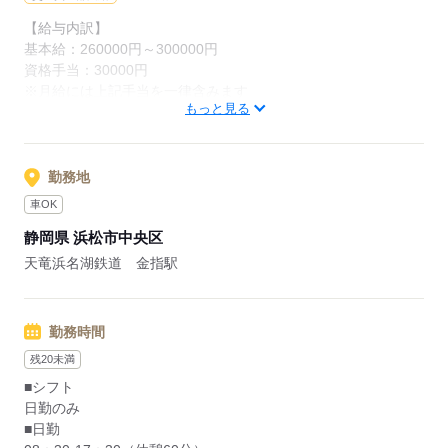
【給与内訳】
基本給：260000円～300000円
応募する
資格手当：30000円
※月給には上記手当を一律含みます
もっと見る
応募する
勤務地
車OK
静岡県 浜松市中央区
天竜浜名湖鉄道 金指駅
勤務時間
残20未満
■シフト
日勤のみ
■日勤