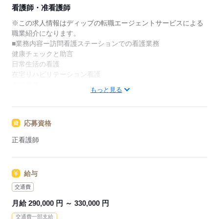
★ご利用メリット
看護師・准看護師
日本最大級の求人情報の中からぴったりな求人をご紹
介。
※この求人情報はディップの転職エージェントサービスによる
履歴書作成のアドバイスや面接日の調整だけでなく、
職業紹介になります。
お給料、お休み、入職時期の交渉もサポートします。
■業務内容ー訪問看護ステーションでの看護業務
健康チェックと助言
【もちろん無料】
日常生活の看護
費用は一切かかりません。
在宅リハビリテーション看護
相談業務
もっと見る
その他訪問看護に付随する業務全般
★おすすめポイント★
応募資格
児童精神科に特化した訪問看護ステーションのため、医療行為
は殆どありません。
正看護師
入職後は先輩スタッフのマンツーマンでの指導がございますの
で、安心して業務をスタートできる環境です。
需要が高まる在宅の分野で看護師として経験の幅が広がりま
給与
す。
ブランクのある方や手技に不安のある方も安心です。
交通費
臨床心理士や公認心理士・精神保健福祉士など専門スタッフも
月給 290,000 円 ～ 330,000 円
在籍されているため、
交通費一部支給
専門知識を身につけ、スキルアップが可能です。