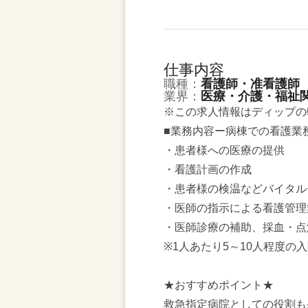
仕事内容
職種：
看護師・准看護師
業界：
医療・介護・福祉
※この求人情報はディップの
■業務内容ー病棟での看護業
・患者様への医療の提供
・看護計画の作成
・患者様の検温などバイタル
・医師の指示による看護管理
・医師診療の補助、採血・点
※1人あたり5～10人程度の
★おすすめポイント★
救急指定病院としての役割も