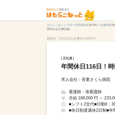
はたらこねっとTOP
>
群馬県
(13,957件) >
吾妻郡
(14件
0875のお仕事詳細
更新日：5月12日
お仕事No.320875
[ 正社員 ]
年間休日116日！
求人会社：吾妻さくら病院
看護師・准看護師
月給 188,000 円 ～ 233,0
■シフト2交代■日勤8：30
■休日制度週休2日制■年