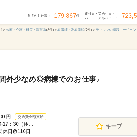
正社員・契約社員・
179,867
723,
派遣のお仕事：
件
パート・アルバイト：
) >
医療・介護・研究・教育系
(8件) >
看護師・准看護師
(7件) >
ディップの転職エージェン
時間外少なめ◎病棟でのお仕事♪
00 円
交通費全額支給
-17：30（休…
キープ
間休日数116日