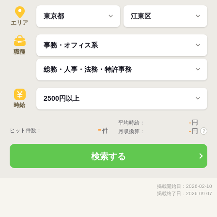
エリア
職種
時給
-
円
平均時給：
-
件
ヒット件数：
-
円
月収換算：
?
検索する
掲載開始日：2026-02-10
掲載終了日：2026-09-07