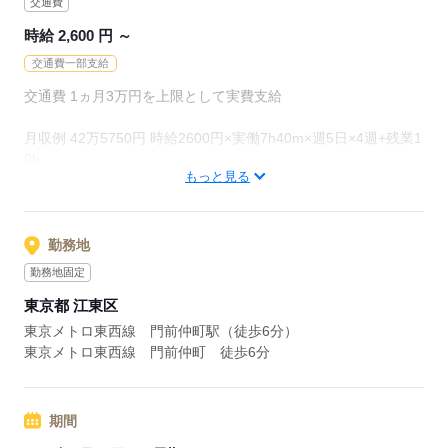
交通費
時給 2,600 円 ～
交通費一部支給
交通費 1ヵ月3万円を上限として実費支給
月収例 42万5750円 時給2600円×実働7h40m×週5日×4週+残業1
0h
もっと見る
※月収例を保証するものではありません。
ha_rs_001
勤務地
勤務地固定
応募する
東京都 江東区
東京メトロ東西線 門前仲町駅（徒歩6分）
東京メトロ東西線 門前仲町 徒歩6分
期間