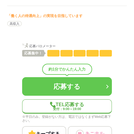
年収・
※詳細はお問い合わせください。
概要：
給与例
業界
インターネット・Web関連
事業内容
情報処理サ‐ビス
「働く人の待遇向上」の実現を目指しています
高収入
応募する
応募する
応募バロメーター
応募
集中！
約1分でかんたん入力
応募する
TEL応募する
受付：9:00～19:00
※平日のみ。登録がない方は、電話ではなくまずWeb応募下
さい。
キニナル
キープする