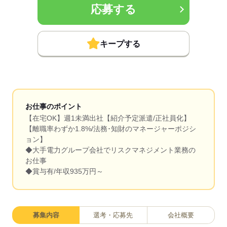
応募する
キープする
お仕事のポイント
【在宅OK】週1未満出社【紹介予定派遣/正社員化】
【離職率わずか1.8%/法務･知財のマネージャーポジシ
ョン】
◆大手電力グループ会社でリスクマネジメント業務の
お仕事
◆賞与有/年収935万円～
募集内容
選考・応募先
会社概要