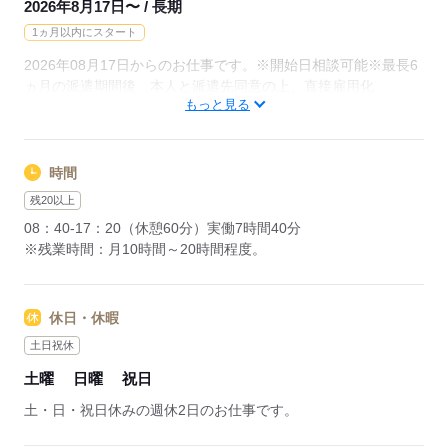
2026年8月17日〜 / 長期
1ヵ月以内にスタート
2026年08月17日からのお仕事です。※開始日相談可能※最長6
ヵ月の派遣期間後、本人と派遣先同意の上、直接雇用化
もっと見る
▼こちらのお仕事以外にも...▼
・大手企業でのお仕事
・人気の在宅や大学事務のお仕事 など
時間
たくさんのお仕事の中からあなたのご希望に合わせて選べます♪
残20以上
09月、10月スタートのご希望の方も
08：40-17：20（休憩60分）実働7時間40分
まずはお気軽にご相談ください☆
※残業時間：月10時間～20時間程度。
応募する
休日・休暇
土日祝休
土曜
日曜
祝日
土・日・祝日休みの週休2日のお仕事です。