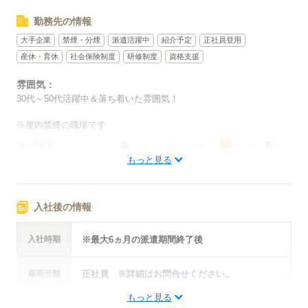
勤務先の情報
大手企業
禁煙・分煙
派遣活躍中
紹介予定
正社員登用
産休・育休
社会保険制度
研修制度
資格支援
雰囲気：
30代～50代活躍中＆落ち着いた雰囲気！
※屋内禁煙の職場です
低い
高い
多い年齢層
もっと見る
男性
女性
男女の割合
入社後の情報
ひとりで
みんなで
仕事の仕方
入社時期
※最大6ヵ月の派遣期間終了後
しずか
にぎやか
職場の様子
配属先部署：
雇用形態
正社員 ※詳細はお問合せください。
人数
4人
男女比
（男1：女1）
もっと見る
平均年齢
45歳