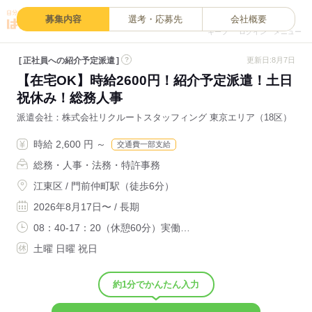
0
募集内容
選考・応募先
会社概要
キープ
ログイン
メニュー
正社員への紹介予定派遣
?
更新日:8月7日
【在宅OK】時給2600円！紹介予定派遣！土日
祝休み！総務人事
派遣会社
株式会社リクルートスタッフィング 東京エリア（18区）
時給 2,600 円 ～
交通費一部支給
総務・人事・法務・特許事務
江東区 / 門前仲町駅（徒歩6分）
2026年8月17日〜 / 長期
08：40-17：20（休憩60分）実働…
土曜 日曜 祝日
約1分でかんたん入力