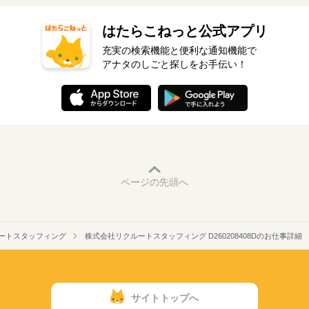
はたらこねっと公式アプリ
充実の検索機能と便利な通知機能で
アナタのしごと探しをお手伝い！
ページの先頭へ
ートスタッフィング
株式会社リクルートスタッフィング D260208408Dのお仕事詳細
サイトトップへ