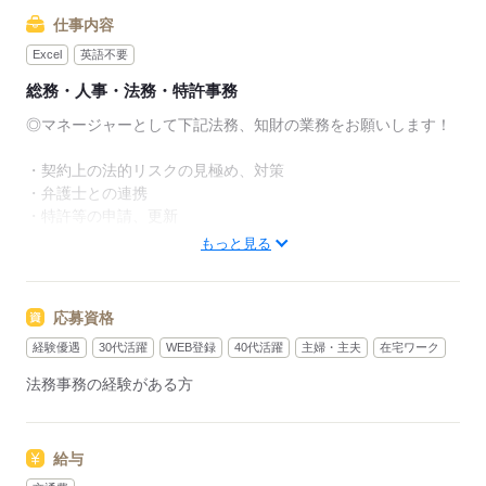
仕事内容
Excel
英語不要
総務・人事・法務・特許事務
◎マネージャーとして下記法務、知財の業務をお願いします！
・契約上の法的リスクの見極め、対策
・弁護士との連携
・特許等の申請、更新
・電子署名に関するルールの整備、ツールの維持管理
もっと見る
・イレギュラー時の損害賠償事案のリスク分析、対応方針の検
討
応募資格
＊穏やかな社員が多く環境おすすめ！
経験優遇
30代活躍
WEB登録
40代活躍
主婦・主夫
在宅ワーク
＊直接雇用化後は在宅など裁量権を持ちます！
法務事務の経験がある方
#想定年収400万以上のお仕事
給与
応募する