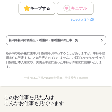
人数
40人
キニナル
男女比
（男4：女6）
キープする
平均年齢
40歳
概要：
キニナルとは？
業界
医療・介護・福祉関連
事業内容
介護施設の運営
従業員数
30～99人
新潟県新潟市西蒲区 × 看護師・准看護師の仕事一覧
応募する
応募時や応募後に生年月日情報をお尋ねすることがありますが、年齢を雇
用条件に設定することは許容されておりません。ご回答いただいた生年月
日情報は本人確認や、労働基準法に沿った年齢かの確認に使用いたしま
す。
仕事No.
SC下越A/15108巻/看38
管理番号：
355080
このお仕事を見た人は
こんなお仕事も見ています