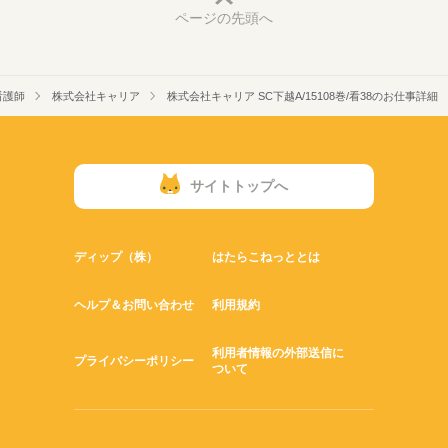
ページの先頭へ
看護師
株式会社キャリア
株式会社キャリア SC下越A/15108巻/看38のお仕事詳細
サイトトップへ
ディップ（株）
はたらこねっととは
ヘルプ＆お問い合わせ
利用規約
利用者情報の外部送信に
プライバシーポリシー
ついて