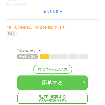
◆社会保険完備
◆交通費全額支給
もっと見る
◆来社・履歴書不要
◆資格手当、資格支援制度有り
◆有給休暇有り
◆屋内原則禁煙
「働く人の待遇向上」の実現を目指しています
喫煙スペースもございます
高収入
求人票だけではわからない
職場の情報もご紹介いたします
応募バロメーター
低い
高い
多い年齢層
今が
狙い目！
男性
女性
男女の割合
約1分でかんたん入力
ひとりで
みんなで
仕事の仕方
応募する
しずか
にぎやか
職場の様子
配属先部署：
TEL応募する
介護施設（有料老人ホーム、デイサービス、特養、老健、訪問介護e
求人先の電話番号を表示
tc..）