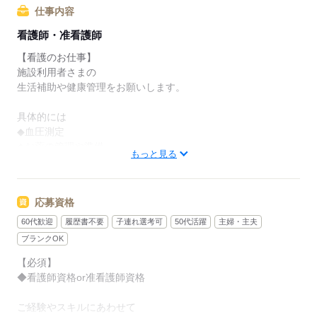
仕事内容
看護師・准看護師
【看護のお仕事】
施設利用者さまの
生活補助や健康管理をお願いします。
具体的には
◆血圧測定
◆お薬の管理や準備
もっと見る
◆バイタルチェック
◆発疹やケガなどの処置
◆訪問診療医の補助
応募資格
などをお任せします。
60代歓迎
履歴書不要
子連れ選考可
50代活躍
主婦・主夫
注射などの医療行為はないので、
ブランクOK
ブランク明けやスキルに自信のない方も
【必須】
ご安心ください！
◆看護師資格or准看護師資格
【働くまえに職場見学できます】
ご経験やスキルにあわせて
見学後に「合わないな」と思ったら断ってOK。