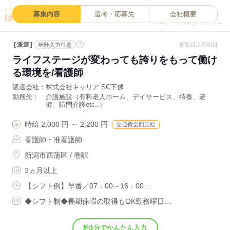
0
募集内容
選考・応募先
会社概要
キープ
ログイン
メニュー
派遣
?
更新日:7月30日
年齢入力任意
ライフステージが変わっても誇りをもって働け
る環境を/看護師
派遣会社
株式会社キャリア SC下越
勤務先
介護施設（有料老人ホーム、デイサービス、特養、老
健、訪問介護etc..）
時給 2,000 円 ～ 2,200 円
交通費全額支給
看護師・准看護師
新潟市西蒲区 / 巻駅
3ヵ月以上
【シフト例】早番／07：00～16：00…
◆シフト制◆長期休暇の取得もOK勤務曜日…
約1分でかんたん入力