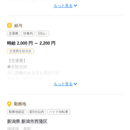
ご希望のお仕事をご紹介します！
職場見学は何度でもできるので、
もっと見る
不安なことはすぐキャリアの担当者にご相談を。
ご自分に合いそうな施設を選んでいきましょう。
安心して働いていただける環境を整えています。
見学にはキャリアの担当者も
同行するのでご安心ください◎
給与
※来社・履歴書不要
交通費
扶養内
日払い
応募する
時給 2,000 円 ～ 2,200 円
応募する
交通費全額支給
【交通費】
◆全額支給
少し距離のある方も安心です。
家チカ・駅チカなど
もっと見る
通勤しやすい職場もご紹介できます。
【時給】
正看護師の時給表記になります。
勤務地
勤務地固定
駅5分以内
バイク自転車
◆准看護師：時給1900円～
新潟県 新潟市西蒲区
◆資格者の方、優遇あり
越後線 巻駅