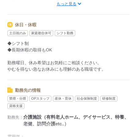
遅番／11：00～20：00
もっと見る
※休憩1時間
◆週4日～勤務OK
休日・休暇
「日勤のみ」「土・日休み」
土日祝のみ
家庭都合休可
シフト勤務
「残業なし」「家チカ・駅チカ」
◆シフト制
「お休みが取りやすい職場」など
◆長期休暇の取得もOK
ご希望はキャリアの担当者が
事前に勤務先へお伝えいたします！
勤務曜日、休み希望はお気軽にご相談ください。
ご自身で交渉する必要はございませんので
やむを得ない急なお休みにも理解のある職場です。
ご安心ください。
応募する
勤務先の情報
禁煙・分煙
OPスタッフ
産休・育休
社会保険制度
研修制度
資格支援
介護施設（有料老人ホーム、デイサービス、特養、
勤務先：
老健、訪問介護etc..）
雰囲気：