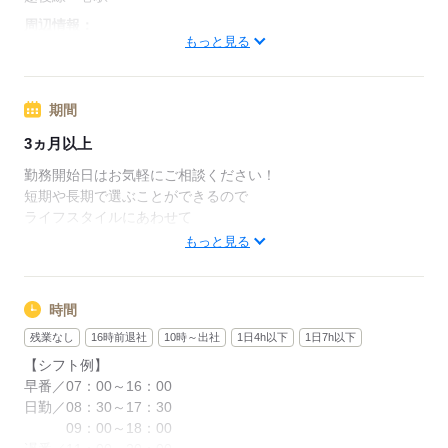
お持ちの資格や、経験にあわせて待遇UP！
周辺情報：
もっと見る
近くにはおしゃれなランチスポットやスーパーも。
◆最短翌日の日払いOK
お昼はみんなで食べに出かけたり、一人で休憩所でゆっくり食
急な出費があっても安心◎
べたり、
期間
自分の時間も大切に過ごせます。
◆別途、残業代支給（時給25％UP）
3ヵ月以上
※勤務施設や勤務条件により時給は変動いたします
応募する
勤務開始日はお気軽にご相談ください！
短期や長期で選ぶことができるので
ライフスタイルにあわせて
応募する
働き方を変えることもできますよ。
もっと見る
応募する
時間
残業なし
16時前退社
10時～出社
1日4h以下
1日7h以下
【シフト例】
早番／07：00～16：00
日勤／08：30～17：30
09：00～18：00