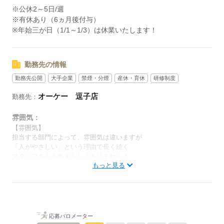
▼アルバイト・パート
※公休2～5日/週
（アシスタントパートナー社員）
※有休あり（6ヵ月後付与）
・勤務日数：2～5日/週
※年始三が日（1/1～1/3）は休業いたします！
・勤務時間：20時間未満/週
・実働時間：2～10時間/日
（実働時間に応じて休憩あり）
勤務先の情報
※18歳未満の場合は、実働2～8時間/日
勤務先公開
大手企業
禁煙・分煙
産休・育休
研修制度
※募集時間は職種により異なる場合があります。
オーケー 逗子店
勤務先：
年末繁忙期12/28～31、年始営業初日1/4、
棚卸日（数ヶ月に一度を予定）につきましては、
雰囲気：
出勤のご協力をお願いしております。
【雰囲気】
担当する部門によって、雰囲気は違いますが
「人がやさしい」という理由で長く続く
年始三が日（1/1～1/3）は休業です。
スタッフさんもめずらしくありません！
※店舗により変動あり
もっと見る
男性
女性
男女の割合
勤務開始日はご相談の上決定します！
安心してご相談ください。
ひとりで
みんなで
仕事の仕方
応募バロメーター
応募する
しずか
にぎやか
職場の様子