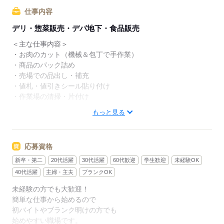
機械を用いたお肉のカットなど
仕事内容
バックヤードでの加工業務を
デリ・惣菜販売・デパ地下・食品販売
お任せすることも。
＜主な仕事内容＞
1人で黙々とできる仕事なため
・お肉のカット（機械＆包丁で手作業）
気づけば退勤時間なんてこともザラなんだとか。
・商品のパック詰め
・売場での品出し・補充
「接客が少なめだから気楽だし、
・値札・値引きシール貼り付け
ずっと働きたいくらい居心地いい」と言う
・作業場の清掃・片付け
スタッフがいるほど、居心地よく働けます。
もっと見る
入社直後は品出しからスタート。
習熟に合わせて加工・製造といった
◆ステップアップできる部門
作業をして担当してもらいます。
――――――――――――――
応募資格
精肉部門は、自分のスキルアップを
＜おすすめポイント＞
新卒・第二
20代活躍
30代活躍
60代歓迎
学生歓迎
未経験OK
実感できる部門でもあります。
●簡単な仕事からスタート
40代活躍
主婦・主夫
ブランクOK
まずは品出しやパック詰めからスタート。
最初は品出しやパック詰めなど
未経験の方でも大歓迎！
取り扱う商品を覚えていきます。
お肉に触れない業務しか
簡単な仕事から始めるので
指示に従ってできる簡単な仕事なので
任せてもらえなかったところから
初バイトやブランク明けの方でも
未経験でも始めやすいのが特徴です。
お肉のカットを任せてもらえたり。
始めやすい職場です。