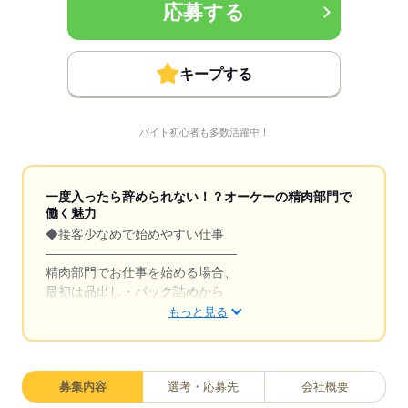
応募する
キープする
バイト初心者も多数活躍中！
一度入ったら辞められない！？オーケーの精肉部門で
働く魅力
◆接客少なめで始めやすい仕事
―――――――――――――――
精肉部門でお仕事を始める場合、
最初は品出し・パック詰めから
担当してもらっています。
もっと見る
指示に従って並べていくだけなので
未経験でも始めやすいのが特徴です。
募集内容
選考・応募先
会社概要
また、業務に慣れてきたら