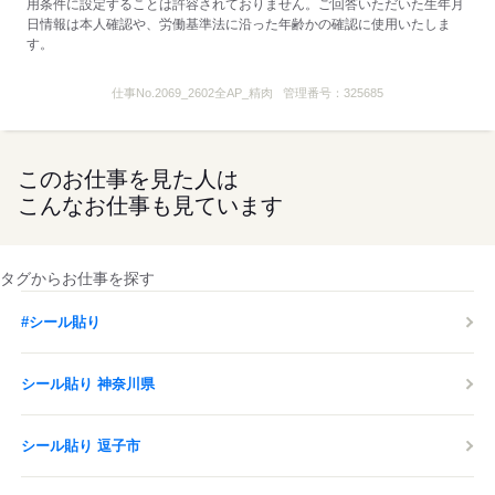
用条件に設定することは許容されておりません。ご回答いただいた生年月
レジ・グロサリー・ハローマンは任意
日情報は本人確認や、労働基準法に沿った年齢かの確認に使用いたしま
す。
※当店は屋内全面禁煙です
kkw_dm2203
仕事No.
2069_2602全AP_精肉
管理番号：
325685
応募する
このお仕事を見た人は
こんなお仕事も見ています
タグからお仕事を探す
#シール貼り
シール貼り 神奈川県
シール貼り 逗子市