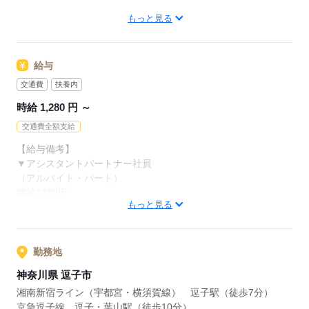
●接客少なめ
もっと見る
安くて取り扱いやすいお肉しか
【こんな人におすすめ】
バックヤードでの仕事がメイン。
カットさせてもらえないところから
・黙々と作業したいタイプ
売り場に出ている際も品出しなど
和牛などの高価な肉を任せてもらえたり。
・自分でもできそうな仕事から始めたい
1人で黙々と行う作業がほとんどです。
給与
業務の習得に応じて
【こんな人が活躍中】
交通費
扶養内
レベルアップしていくことが可能！
応募する
・主婦（夫）、フリーター
時給 1,280 円 ～
ずっと同じことをしていると飽きる方にも
・定年退職後の方
おすすめの仕事です。
交通費全額支給
どの雇用形態でもＷワークOKに！
【給与備考】
※以下の条件あり
▼アシスタントパートナー社員
・オーケーと他社の勤務時間の
（アルバイト・パート）
合計が週40時間以下の場合
時給1280円
・競合スーパーは不可
もっと見る
■昇給あり（年1回）
・日曜手当（日曜出勤時 時給＋100円）
応募する
勤務地
［交通費］全額支給 ※規定あり
神奈川県 逗子市
湘南新宿ライン（宇都宮・横須賀線） 逗子駅（徒歩7分）
応募する
京急逗子線 逗子・葉山駅（徒歩10分）