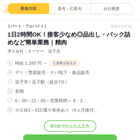
0
募集内容
選考・応募先
会社概要
キープ
ログイン
メニュー
パート・アルバイト
更新日:8月3日
1日2時間OK！接客少なめ◎品出し・パック詰
めなど簡単業務｜精肉
求人会社
オーケー 逗子店
時給 1,280 円 ～
交通費全額支給
デリ・惣菜販売・デパ地下・食品販売
逗子市 / 逗子駅（徒歩7分）
長期
6：00～22：00＜営業時間＞ 8：3…
※公休2～5日/週※有休あり（6ヵ月後付…
約1分でかんたん入力