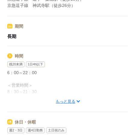
京急逗子線 神武寺駅（徒歩26分）
期間
長期
時間
残20未満
1日4h以下
6：00～22：00
＜営業時間＞
8：30～21：30
もっと見る
＜時間曜日固定シフト＞
面接時に勤務シフトを相談し、決定します。
都度、シフト調整の相談は可能です。
休日・休暇
＜募集形態＞
週2・3日
週4日勤務
土日祝のみ