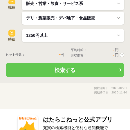
職種
時給
-
円
平均時給：
-
件
ヒット件数：
-
円
月収換算：
?
検索する
掲載開始日：2026-02-01
掲載終了日：2026-11-30
はたらこねっと公式アプリ
充実の検索機能と便利な通知機能で