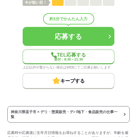
今が
狙い目！
配属先部署：
男女比
（男4：女6）
待遇・福利厚生：
約1分でかんたん入力
■扶養控除内勤務可能
■昇給あり（年1回）
■オーケー調剤薬局での調剤のお薬代一部負担
応募する
（規定あり）
■更衣室（共用ロッカー）あり
■休憩室あり
TEL応募する
※レンジ・電気ポット・冷蔵庫完備
受付：8:30～21:30
■制服貸与
上記以外や繋がらない場合はWEBにてご応募お願いします
※防寒用にブルゾンの貸し出しも◎
※レジのみカーディガンの貸出あり
キープする
■年始三が日休業
■有給休暇あり（6ヵ月後付与）
■労災保険あり
■交通費全額支給（規定あり）
■慶弔見舞金等
神奈川県逗子市 × デリ・惣菜販売・デパ地下・食品販売の仕事一
■永年勤続表彰
覧
※青果や水産、総菜などの
食材を扱う部門ではマスク着用
応募時や応募後に生年月日情報をお尋ねすることがありますが、年齢を雇