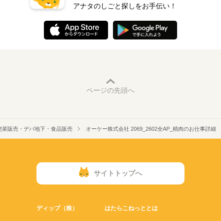
アナタのしごと探しをお手伝い！
ページの先頭へ
惣菜販売・デパ地下・食品販売
オーケー株式会社 2069_2602全AP_精肉のお仕事詳細
サイトトップへ
ディップ（株）
はたらこねっととは