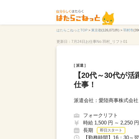
はたらこねっとTOP
>
東京都
(126,071件) >
羽村市
(39
更新日：7月24日
お仕事No.羽村_リフト01
[ 派遣 ]
【20代～30代が
仕事！
派遣会社：愛陸商事株式会社 
フォークリフト
時給 1,500 円 ～ 2,250 円
長期
即日スタート
【勤務時間】16：30～翌