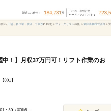
正社員・契約社員・
184,731
723,
派遣のお仕事：
件
パート・アルバイト：
6件) >
工場・軽作業・物流・土木系
(113件) >
フォークリフト
(6件) >
愛陸商事株式会社
>
愛
活躍中！】月収37万円可！リフト作業のお
【001】
01：30（実働8…