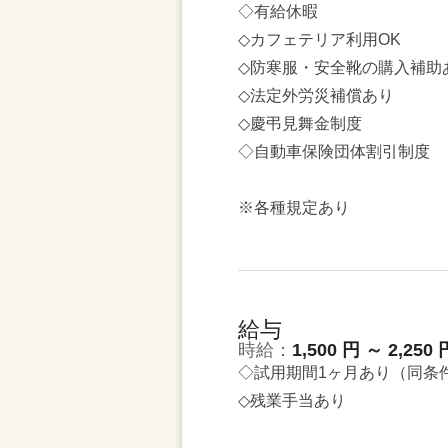
◇有給休暇
◇カフェテリア利用OK
◇防寒服・安全靴の購入補助
◇法定外労災補償あり
◇慶弔見舞金制度
◇自動車保険団体割引制度
※各種規定あり
給与
時給：
1,500 円 ～ 2,250 
◇試用期間1ヶ月あり（同条
◇残業手当あり