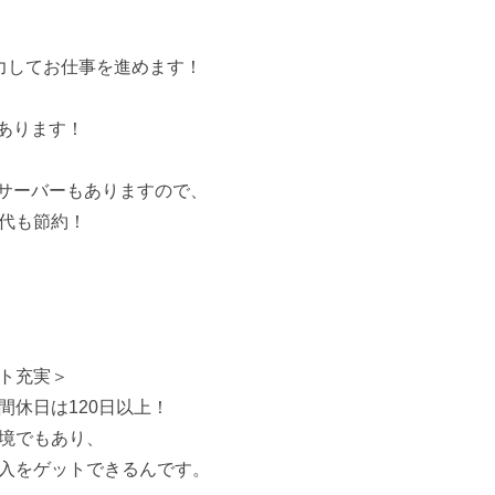
力してお仕事を進めます！
あります！
サーバーもありますので、
代も節約！
ト充実＞
間休日は120日以上！
境でもあり、
入をゲットできるんです。