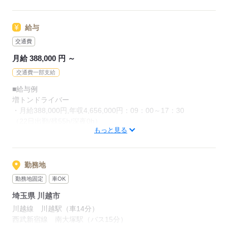
■シニアさんOK
気軽に面接までお越しください！
■ブランクある方OK
お待ちしております。
早い人で7日間、運転が心配な人でも
給与
■女性ドライバー活躍中！
2週間、2ヵ月とあなたのスキルに合わせて
研修しますので、ご安心くださいね！
交通費
月給 388,000 円 ～
応募する
応募する
交通費一部支給
■給与例
増トンドライバー
・月給388,000円,年収4,656,000円：09：00～17：30
（22日出勤/残55h/深夜0h）
もっと見る
※全ての給与例に下記が含まれております。
・食事代補助：5,000円
・通勤費：15,000円（弊社平均）込み
勤務地
勤務地固定
車OK
【別途支給】
埼玉県 川越市
■入社祝金3万円支給
■賞与年2回
川越線 川越駅（車14分）
■定年67歳
西武新宿線 南大塚駅（バス15分）