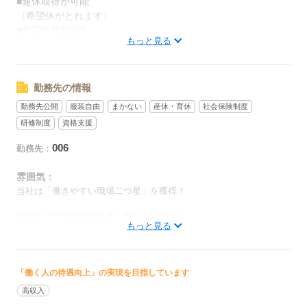
■連休取得が可能
昼に旦那さんがお子さんの
（希望休がとれます）
お世話をして、夜は交代で
■年間休日103日
もっと見る
奥さんがお子さんのお世話！
◆有給休暇あり
●市役所や病院にもいけますよ
午前は子どもと遊んで、
勤務先の情報
応募する
午後は19：00まで就寝。
勤務先公開
服装自由
まかない
産休・育休
社会保険制度
研修制度
資格支援
【 1ヵ月のスケジュール例 】
（食品スーパー向けコースの場合）
006
勤務先：
日 月 火 水 木 金 土
○ ○ 休 休 ○ ○ ○
雰囲気：
○ ○ ○ 休 休 ○ ○
当社は「働きやすい職場二つ星」を獲得！
○ ○ ○ ○ 休 休 ○
○ ○ ○ ○ ○ 休 休
積極的に労働環境の改善に取り組んでいて、
もっと見る
○ 有 ○
以前と比べても良い方向に大きく変化。
今は労働環境の改善効果もあって、
○…出勤
自分の時間がかなり取れるようになりました！
休…休み
「働く人の待遇向上」の実現を目指しています
有…有給休暇
男性
女性
男女の割合
高収入