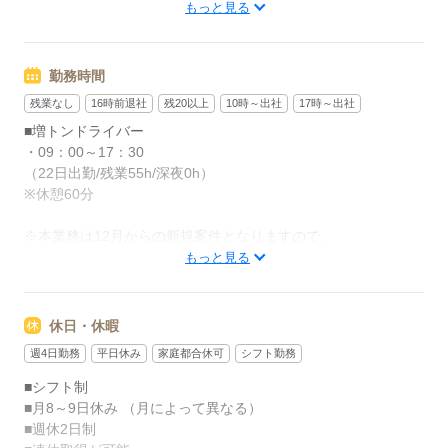
西武新宿線 本川越駅（車16分）
もっと見る
関越自動車道「川越ＩＣ」出口から約3km、
応募する
車7分。川越駅から車14分。
電車の最寄り駅は、西武新宿線 南大塚駅。
勤務時間
川越総合卸売市場内、事務所は3階です！
残業なし
16時前退社
残20以上
10時～出社
17時～出社
■増トンドライバー
応募する
・09：00～17：30
（22日出勤/残業55h/深夜0h）
※休憩60分
※本業務は12月からの新規案件となりますので、
11月末までは一時的に03：00～10：30（残業55h）の勤務と
もっと見る
なります。
12月以降は09：00～17：30と勤務となります。
休日・休暇
【共通】
週4日勤務
平日休み
家庭都合休可
シフト勤務
■シフト制
■休憩はしっかりとれます
■シフト制
■月8～9日休み （月によって異なる）
＜例えば...＞
■週休2日制
●小さいお子さんのお世話もできちゃいます。