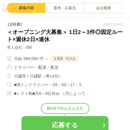
0
募集内容
選考・応募先
会社概要
キープ
ログイン
メニュー
正社員
更新日:8月3日
＜オープニング大募集＞ 1日2～3件◎固定ルー
ト×週休2日×連休
求人会社
006
月給 388,000 円 ～
交通費一部支給
ドライバー・配達・配送
川越市 / 川越駅（車14分）
■増トンドライバー・09：00～17：3…
■シフト制■月8～9日休み （月によって…
約1分でかんたん入力
応募する