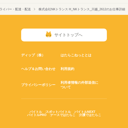
ライバー・配達・配送
株式会社NKトランス H_NKトランス_川越_2612のお仕事詳細
サイトトップへ
ディップ（株）
はたらこねっととは
ヘルプ＆お問い合わせ
利用規約
利用者情報の外部送信に
プライバシーポリシー
ついて
バイトル
スポットバイトル
バイトルNEXT
バイトルPRO
ナースではたらこ
介護ではたらこ