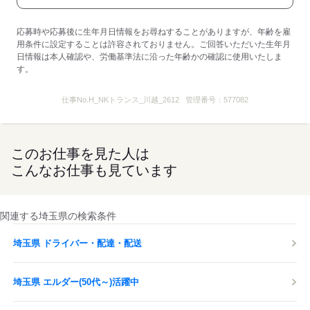
コンビニやファミレスで利用できる
チケットミールカード（ID）が使えます。
応募時や応募後に生年月日情報をお尋ねすることがありますが、年齢を雇
用条件に設定することは許容されておりません。ご回答いただいた生年月
■安全表彰金支給あり（規定
日情報は本人確認や、労働基準法に沿った年齢かの確認に使用いたしま
す。
■制服貸与
■車通勤OK
仕事No.
H_NKトランス_川越_2612
管理番号：
577082
■資格取得支援制度あり
・各種運転免許取得補助
このお仕事を見た人は
トラックの免許取得費用は
規定内金額会社負担で取得可能
こんなお仕事も見ています
・運行管理者試験の受験料、
整備管理者講習の講習料等負担あり
・資格手当
関連する埼玉県の検索条件
（対象の資格を有する場合には毎月資格手当が支給）
埼玉県 ドライバー・配達・配送
■各種休暇あり
産前産後休暇/育児休業/介護休暇/
慶弔休暇/生理休暇（無給）/他
埼玉県 エルダー(50代～)活躍中
■お祝い金・お見舞金制度
入社祝い金/結婚祝い金/出産祝い金/傷病見舞金