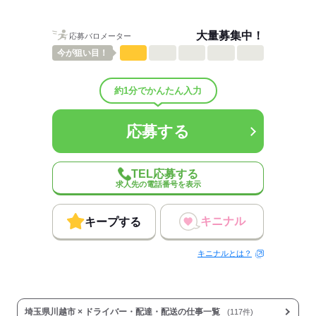
※月8日休み（基本連休）
ひとりで
みんなで
仕事の仕方
※有給休暇はシフトが出る1ヵ月前に
大量募集中！
応募バロメーター
取りたい日を申請します！
今が
狙い目！
しずか
にぎやか
職場の様子
配属先部署：
応募する
男女比
（男6：女4）
約1分でかんたん入力
待遇・福利厚生：
■賞与あり（年2回）
応募する
■乗務手当
■交通費規定支給
TEL応募する
<公共交通機関>全額支給
求人先の電話番号を表示
<マイカー通勤>距離によりガソリン代補助（規定有）
例）片道6km 6,000円 / 片道15km 10,000円/月
キニナル
キープする
■有給休暇あり
キニナルとは？
■社会保険完備
■退職金制度あり
■食事代補助あり（5,000円/月）
埼玉県川越市 × ドライバー・配達・配送の仕事一覧
(117件)