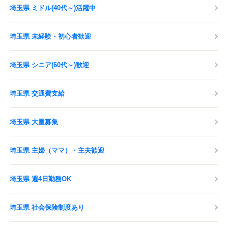
埼玉県 ミドル(40代～)活躍中
災害見舞金/弔慰金など様々な見舞金制度
■スポーツジム割引
埼玉県 未経験・初心者歓迎
■健康診断の各種オプション検査
マンモ健診・SAS検査有（健康保険組合事業）
埼玉県 シニア(60代～)歓迎
■同乗研修あり
埼玉県 交通費支給
応募する
埼玉県 大量募集
埼玉県 主婦（ママ）・主夫歓迎
埼玉県 週4日勤務OK
埼玉県 社会保険制度あり