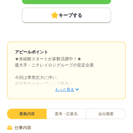
キープする
アピールポイント
★未経験スタートが多数活躍中！★
最大手・ニチレイロジグループの安定企業
今回は事業拡大に伴い、
新規案件のオープニング募集！
もっと見る
「トラックの運転は初めて…」という方も大歓迎！
異業種から転職した先輩が多数活躍中です。
募集内容
選考・応募先
会社概要
長く働きやすい職場！
￣￣￣￣￣￣￣￣￣￣
大手ニチレイロジグループで安定収入！
仕事内容