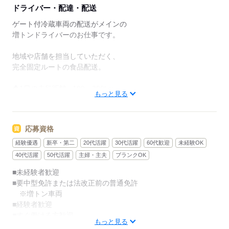
エリアTOPクラスの好待遇です！
ドライバー・配達・配送
出勤時間も早くなく、
ゲート付冷蔵車両の配送がメインの
有給や連休なども当たり前のように取得可能！
増トンドライバーのお仕事です。
家庭や趣味の時間を
大切にしたい方にとって理想的な選択肢です。
地域や店舗を担当していただく、
完全固定ルートの食品配送。
社内の雰囲気も穏やか！
￣￣￣￣￣￣￣￣￣￣￣￣
◆1日の走行距離...100～200km
もっと見る
運送会社っていつも怒鳴っている人が
◆1日の配送件数
多いイメージ...
パワーゲート車：2～3件
応募資格
うちでは、そんなことはありえません。
パワーゲートを使って、
カートラという機材を使用しますので、
経験優遇
新卒・第二
20代活躍
30代活躍
60代歓迎
未経験OK
みんないつも和気あいあいとしていて
身体への負担はございません。
40代活躍
50代活躍
主婦・主夫
ブランクOK
仕事も、プライベートも楽しんでいます！
■未経験者歓迎
バックモニター＆ナビ完備など
■要中型免許または法改正前の普通免許
研修も、親切・丁寧に教えてもらえるし、
最新トラックで安心してスタートできます。
※増トン車両
定年も67歳なので安心して働けます。
■経験者歓迎
【ドライバー未経験者大歓迎！】
■すぐ働ける方歓迎
一度、動画でうちの雰囲気を見て、
最初は先輩のドライバーと
もっと見る
■ミドルさん活躍中
ご興味を持ったら、
一緒に回っていただき、覚えていきます。