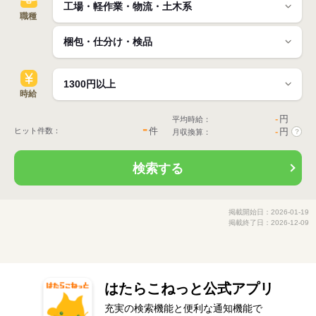
職種
時給
-
円
平均時給：
-
件
ヒット件数：
-
円
月収換算：
?
検索する
掲載開始日：2026-01-19
掲載終了日：2026-12-09
はたらこねっと公式アプリ
充実の検索機能と便利な通知機能で