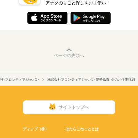
アナタのしごと探しをお手伝い！
ページの先頭へ
会社フロンティアジャパン
株式会社フロンティアジャパン 伊勢原市_促のお仕事詳細
サイトトップへ
ディップ（株）
はたらこねっととは