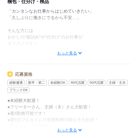
梱包・仕分け・検品
「カンタンなお仕事からはじめていきたい」
「久しぶりに働きにでるから不安…」
そんな方には
おかしの”箱詰め”や”仕分け”のお仕事が
オススメです！
もっと見る
軽いものをメインに扱うので
体への負担は少なめ。
応募資格
作業は同じことを繰り返し行うので
未経験からでも安心です。
経験優遇
新卒・第二
未経験OK
40代活躍
50代活躍
主婦・主夫
ブランクOK
＜その他にも…＞
●未経験大歓迎！
●商品の検品・チェック
●フリーターさん、主婦（夫）さん大歓迎！
●梱包・ピッキング
●週3勤務可能です！
●食品の盛り付け・トッピング
●週5日フルタイムで長期勤務可能な方大歓迎！
●部品の組み立て・加工 等
●男女スタッフ活躍中！
もっと見る
アナタの希望に合ったお仕事を