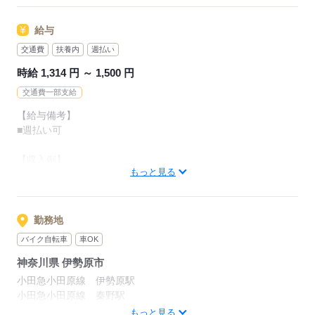
経験を活かしたい方も大歓迎！
お探しします！
お持ちの免許・資格を活かした
給与
お仕事を紹介いたします！
「自宅の近く」「座り作業」等
なんでもご相談ください。
交通費
扶養内
週払い
20代～50代と幅広い年齢の方が、
時給 1,314 円 ～ 1,500 円
様々な職場で活躍中です！
お気軽にお問い合わせください♪
交通費一部支給
レギュラーワークがメインです！
【給与備考】
応募する
※お仕事開始日などお気軽にご相談ください
■週払い可
【収入例】
応募する
もっと見る
●週3勤務の場合
時給 1,314 円×1日8時間×週3日勤務
＝1日あたり10,512 円×月 12 日勤務
＝月収例 157,680 円
勤務地
バイク自転車
車OK
●週4勤務の場合
神奈川県 伊勢原市
時給 1,314円×1日8時間×週4日勤務
＝1日あたり10,512円×月 16 日勤務
小田急小田原線 伊勢原駅
＝月収例 168,192 円
小田急小田原線 秦野駅
小田急小田原線 渋沢駅
もっと見る