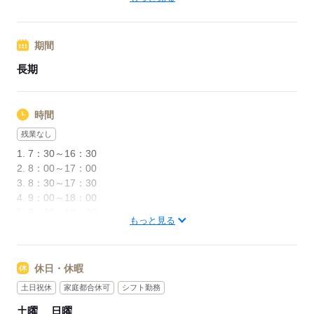
●フルタイム勤務の場合
時給 1,314 円×1日8時間×週日勤務
応募する
＝1日あたり 10,512 円×月 20 日勤務
期間
＝月収例 210,240円
長期
【交通費備考】
■交通費支給（月3万円まで）
時間
■最寄りより無料送迎バスあり
残業なし
（車・バイク通勤OK/無料駐車場あり）
1. 7：30～16：30
2. 8：00～17：00
応募する
3. 8：30～17：30
4. 9：00～18：00
5. 9：30～18：30
もっと見る
6. 10：00～19：00
★あなたの勤務条件のご希望を可能な限り叶えます★
休日・休暇
例えば........
土日祝休
家庭都合休可
シフト勤務
「日勤or夜勤のみで働きたい」
土曜
日曜