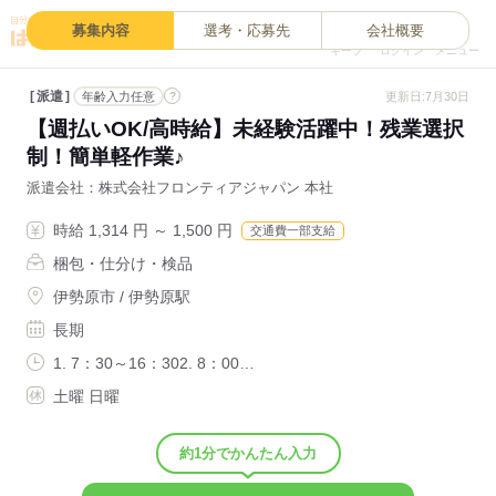
0
募集内容
選考・応募先
会社概要
キープ
ログイン
メニュー
派遣
?
更新日:7月30日
年齢入力任意
【週払いOK/高時給】未経験活躍中！残業選択
制！簡単軽作業♪
派遣会社
株式会社フロンティアジャパン 本社
時給 1,314 円 ～ 1,500 円
交通費一部支給
梱包・仕分け・検品
伊勢原市 / 伊勢原駅
長期
1. 7：30～16：302. 8：00…
土曜 日曜
約1分でかんたん入力