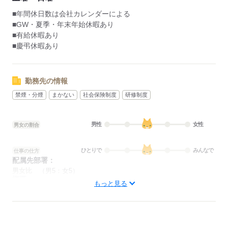
「土日休みが良い」
「長期で働きたい」
■年間休日数は会社カレンダーによる
「残業は少ない方が良い」
■GW・夏季・年末年始休暇あり
「日勤・夜勤どちらかが良い」
■有給休暇あり
など、あなたのご希望を教えて下さい！
■慶弔休暇あり
【勤務条件】
勤務先の情報
□週3日～OK！
禁煙・分煙
まかない
社会保険制度
研修制度
勤務期間は相談OKです！
短期/長期
お気軽にご相談ください
男性
女性
男女の割合
□もちろん週5日のフルタイム案件も
ひとりで
みんなで
仕事の仕方
配属先部署：
□残業は基本なし！
男女比
（男5：女5）
⇒応募案件以外の求人案件をご紹介する場合がございます。
概要：
もっと見る
業界
その他
応募する
応募する