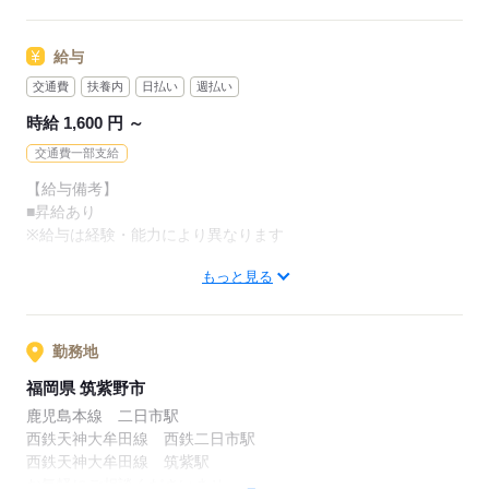
楽しくお仕事が出来ます！
／
お友達とのご応募や
その他
給与
登録会への参加も歓迎★
・SNSの内容チェック
＼
交通費
扶養内
日払い
週払い
・アプリの動作チェック
・子供向け通信教材の問い合わせ対応
時給 1,600 円 ～
・電気・ガス関連の申込対応
応募する
交通費一部支給
・ワクチン接種の予約受付
など
【給与備考】
■昇給あり
※一部問い合わせ対応をお願いする場合があります。
※給与は経験・能力により異なります
もっと見る
■支払方法選べます
応募する
日払い・週払い・月払い
どれでも自由に選べます！！
（規定あり/稼働分）
勤務地
福岡県 筑紫野市
-------------
鹿児島本線 二日市駅
西鉄天神大牟田線 西鉄二日市駅
<月収例>
西鉄天神大牟田線 筑紫駅
■週3日×フルタイム8hの場合
お気軽にご相談くださいませ。
時給1,600円×8h×12日＝153,600円