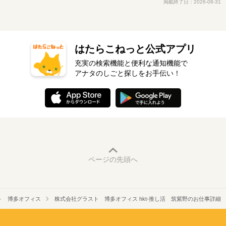
掲載終了日：2026-08-31
はたらこねっと公式アプリ
充実の検索機能と便利な通知機能で
アナタのしごと探しをお手伝い！
ページの先頭へ
ト 博多オフィス
株式会社グラスト 博多オフィス hkt-推し活 筑紫野のお仕事詳細