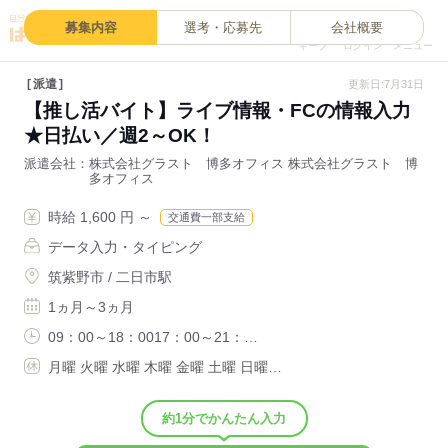
0
募集内容
選考・応募先
会社概要
キープ
ログイン
メニュー
派遣
更新日:7月31日
【推し活バイト】ライブ情報・FCの情報入力
★日払い／週2～OK！
派遣会社
株式会社グラスト 博多オフィス 株式会社グラスト 博
多オフィス
時給 1,600 円 ～
交通費一部支給
データ入力・タイピング
筑紫野市 / 二日市駅
1ヵ月～3ヵ月
09：00～18：0017：00～21：…
月曜 火曜 水曜 木曜 金曜 土曜 日曜…
約1分でかんたん入力