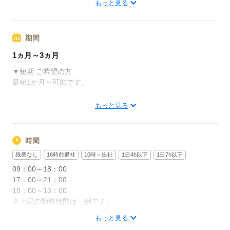
もっと見る
周辺情報：
■週5日×フルタイム8hの場合
※登録会は福岡の事務所にて行います。
時給1,600円×8h×22日＝281,600円
期間
【交通費備考】
1ヵ月～3ヵ月
応募する
※当社規定で別途支給
▼短期 ご希望の方
最短1か月～可能です。
応募する
※毎月下旬の面談日や入社日によって、
もっと見る
勤務期間が変動する場合がございます。
詳しくは面談にてご説明
時間
▼長期 ご希望の方
残業なし
16時前退社
10時～出社
1日4h以下
1日7h以下
1年以上の長期のオシゴトも多数！
09：00～18：00
17：00～21：00
応募する
10：00～13：00
※上記の勤務時間は一例です。
もっと見る
＊ガッツリ稼ぎたいフリーターさん