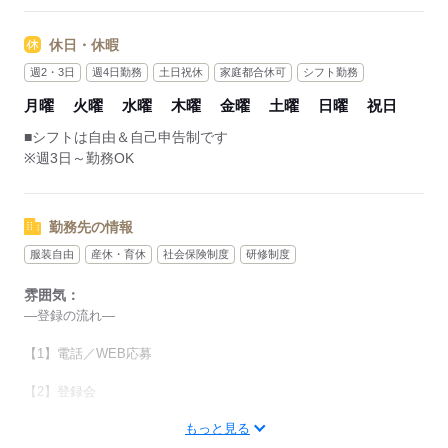
＊放課後の短時間で働きたい学生さん
＊お子様の帰宅時間に合わせたい主婦（夫）さん
休日・休暇
どなたでもご都合に
週2・3日
週4日勤務
土日祝休
家庭都合休可
シフト勤務
合わせることができます♪
月曜
火曜
水曜
木曜
金曜
土曜
日曜
祝日
お気軽にご相談ください！！
■シフトは自由＆自己申告制です
【勤務時間について】
※週3日～勤務OK
■09：00～21：00内で1日4h～
※残業なし
勤務先の情報
応募する
服装自由
産休・育休
社会保険制度
研修制度
雰囲気：
―登録の流れ―
【1】電話／WEB応募
【2】登録会
もっと見る
【3】面談