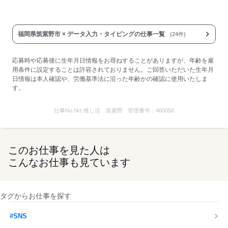
福岡県筑紫野市 × データ入力・タイピングの仕事一覧
(24件)
応募時や応募後に生年月日情報をお尋ねすることがありますが、年齢を雇
用条件に設定することは許容されておりません。ご回答いただいた生年月
日情報は本人確認や、労働基準法に沿った年齢かの確認に使用いたしま
す。
仕事No.
hkt-推し活 筑紫野
管理番号：
460050
このお仕事を見た人は
こんなお仕事も見ています
タグからお仕事を探す
#SNS