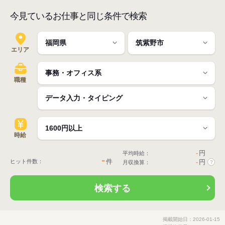
今見ているお仕事と同じ条件で検索
エリア
職種
時給
-
円
平均時給：
-
件
ヒット件数：
-
円
月収換算：
?
検索する
掲載開始日：2026-01-15