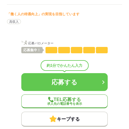
【4】登録
「働く人の待遇向上」の実現を目指しています
【5】お仕事開始！
高収入
男性
女性
男女の割合
ひとりで
みんなで
仕事の仕方
応募バロメーター
応募
集中！
しずか
にぎやか
職場の様子
配属先部署：
約1分でかんたん入力
男女比
（男4：女6）
概要：
業界
IT・通信関連
応募する
応募する
TEL応募する
求人先の電話番号を表示
キープする