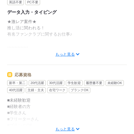
英語不要
PC不要
データ入力・タイピング
★激レア案件★
推し活に関われる！
有名ファンクラブに関するお仕事♪
--------------
<入力内容>
もっと見る
・入会/退会者の個人情報
・支払方法やライブ情報
応募資格
・簡単なメール/チャット対応
新卒・第二
20代活躍
30代活躍
学生歓迎
履歴書不要
未経験OK
--------------
40代活躍
主婦・主夫
在宅ワーク
ブランクOK
■未経験歓迎
専用端末にテンプレに沿って
■経験者の方
入力をしていきます。スキルは不要です☆
■学生さん
■フリーターさん
有名な韓流アイドルや人気日本アイドルなどの
■ブランクOK
FCに関われて、推しの情報に囲まれながら
もっと見る